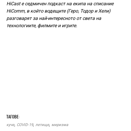
HiCast е седмичен подкаст на екипа на списание
HiComm, в който водещите (Геро, Тодор и Хели)
разговарят за най-интересното от света на
технологиите, филмите и игрите.
ТАГОВЕ:
куче
,
COVID-19
,
летище
,
миризма