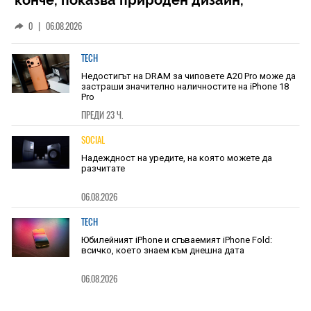
конче, показва природен дизайн,
основан на уникалност и заемки
0
|
06.08.2026
TECH
Недостигът на DRAM за чиповете A20 Pro може да
застраши значително наличностите на iPhone 18
Pro
ПРЕДИ 23 Ч.
SOCIAL
Надеждност на уредите, на която можете да
разчитате
06.08.2026
TECH
Юбилейният iPhone и сгъваемият iPhone Fold:
всичко, което знаем към днешна дата
06.08.2026