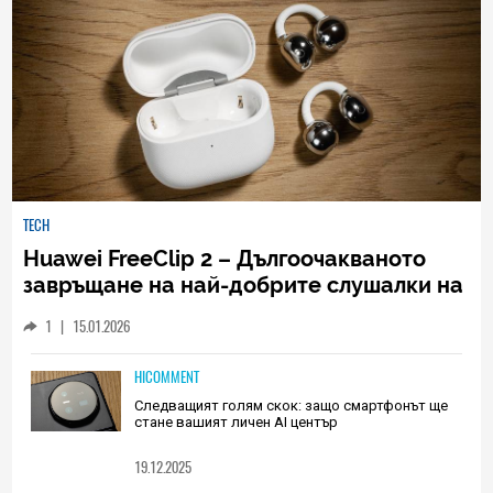
TECH
Huawei FreeClip 2 – Дългоочакваното
завръщане на най-добрите слушалки на
Huawei (РЕВЮ)
1
|
15.01.2026
HICOMMENT
Следващият голям скок: защо смартфонът ще
стане вашият личен AI център
19.12.2025