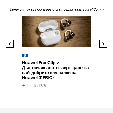
Селекция от статии и ревюта от редакторите на HiComm
TECH
Huawei FreeClip 2 –
Дългоочакваното завръщане на
HICOMME
най-добрите слушалки на
Следв
Huawei (РЕВЮ)
смар
1
|
15.01.2026
личен
0
|