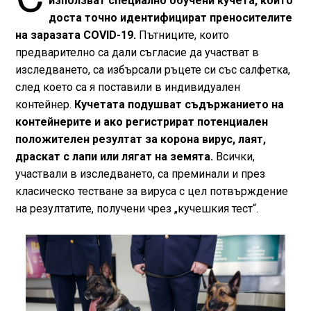
използват специално обучени кучета, които
доста точно идентифицират преносителите
на заразата COVID-19.
Пътниците, които
предварително са дали съгласие да участват в
изследването, са избърсали ръцете си със салфетка,
след което са я поставили в индивидуален
контейнер.
Кучетата подушват съдържанието на
контейнерите и ако регистрират потенциален
положителен резултат за корона вирус, лаят,
драскат с лапи или лягат на земята.
Всички,
участвали в изследването, са преминали и през
класическо тестване за вируса с цел потвърждение
на резултатите, получени чрез „кучешкия тест“.