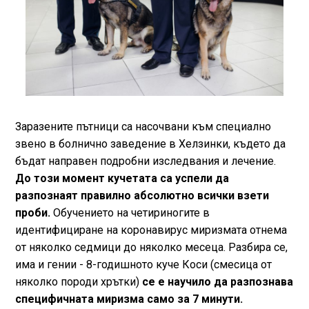
Заразените пътници са насочвани към специално
звено в болнично заведение в Хелзинки, където да
бъдат направен подробни изследвания и лечение.
До този момент кучетата са успели да
разпознаят правилно абсолютно всички взети
проби.
Обучението на четириногите в
идентифициране на коронавирус миризмата отнема
от няколко седмици до няколко месеца. Разбира се,
има и гении - 8-годишното куче Коси (смесица от
няколко породи хрътки)
се е научило да разпознава
специфичната миризма само за 7 минути.