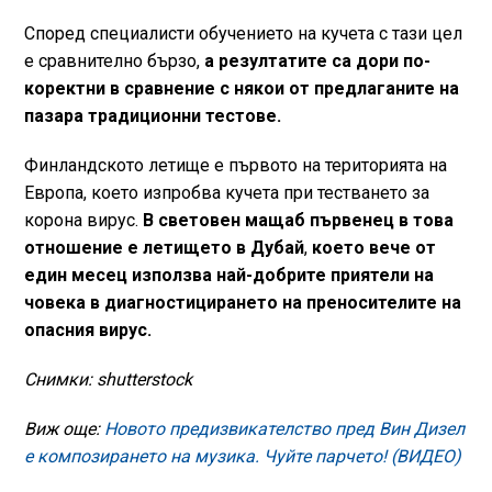
Според специалисти обучението на кучета с тази цел
е сравнително бързо,
а резултатите са дори по-
коректни в сравнение с някои от предлаганите на
пазара традиционни тестове.
Финландското летище е първото на територията на
Европа, което изпробва кучета при тестването за
корона вирус.
В световен мащаб първенец в това
отношение е летището в Дубай
,
което вече от
един месец използва най-добрите приятели на
човека в диагностицирането на преносителите на
опасния вирус.
Снимки: shutterstock
Виж още:
Новото предизвикателство пред Вин Дизел
е композирането на музика. Чуйте парчето! (ВИДЕО)