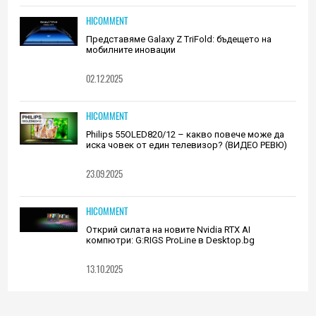
HICOMMENT
Представяме Galaxy Z TriFold: бъдещето на
мобилните иновации
02.12.2025
HICOMMENT
Philips 55OLED820/12 – какво повече може да
иска човек от един телевизор? (ВИДЕО РЕВЮ)
23.09.2025
HICOMMENT
Открий силата на новите Nvidia RTX AI
компютри: G:RIGS ProLine в Desktop.bg
13.10.2025