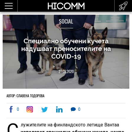
SOCIAL
Специално обучени кучета
надушват преносителите на
COVID-19
27.09.2020
АВТОР: СЛАВЕНА ТОДОРОВА
0
0
С
лужителите на финландското летище Вантаа