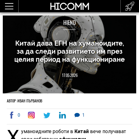
HIEND
Китай дава ЕГН на хуманоидите,
за да следи развитието им през
целия период на функциониране
17.05.2026
АВТОР: ИВАН ПЪРВАНОВ
0
1
Х
уманоидните роботи в
Китай
вече получават