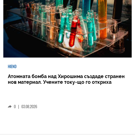
HIEND
Атомната бомба над Хирошима създаде странен
нов материал. Учените току-що го откриха
0
|
03.08.2026