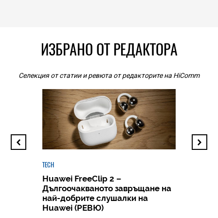
ИЗБРАНО ОТ РЕДАКТОРА
Селекция от статии и ревюта от редакторите на HiComm
TECH
Huawei FreeClip 2 –
Дългоочакваното завръщане на
HICOMME
най-добрите слушалки на
Следв
Huawei (РЕВЮ)
смар