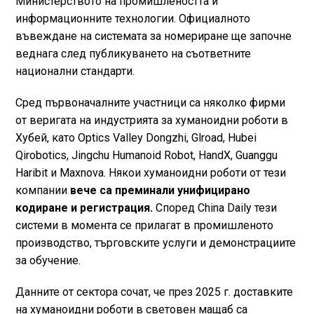
Министерството на промишлеността и
информационните технологии. Официалното
въвеждане на системата за номериране ще започне
веднага след публикуването на съответните
национални стандарти.
Сред първоначалните участници са няколко фирми
от веригата на индустрията за хуманоидни роботи в
Хубей, като Optics Valley Dongzhi, Glroad, Hubei
Qirobotics, Jingchu Humanoid Robot, HandX, Guanggu
Haribit и Maxnova. Някои хуманоидни роботи от тези
компании
вече са преминали унифицирано
кодиране и регистрация.
Според China Daily тези
системи в момента се прилагат в промишленото
производство, търговските услуги и демонстрациите
за обучение.
Данните от сектора сочат, че през 2025 г. доставките
на хуманоидни роботи в световен мащаб са