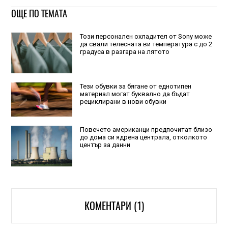
ОЩЕ ПО ТЕМАТА
Този персонален охладител от Sony може
да свали телесната ви температура с до 2
градуса в разгара на лятото
Тези обувки за бягане от еднотипен
материал могат буквално да бъдат
рециклирани в нови обувки
Повечето американци предпочитат близо
до дома си ядрена централа, отколкото
център за данни
КОМЕНТАРИ (1)