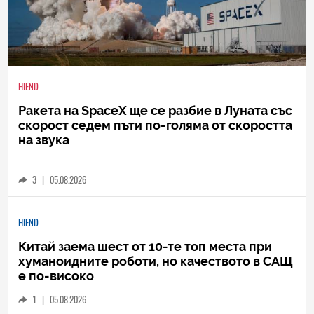
HIEND
Ракета на SpaceX ще се разбие в Луната със
скорост седем пъти по-голяма от скоростта
на звука
3
|
05.08.2026
HIEND
Китай заема шест от 10-те топ места при
хуманоидните роботи, но качеството в САЩ
е по-високо
1
|
05.08.2026