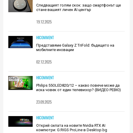
Следващият голям скок: защо смартфонът ще
стане вашият личен AI център
19.12.2025
HICOMMENT
Представяме Galaxy Z TriFold: бъдещето на
мобилните иновации
02.12.2025
HICOMMENT
Philips 55OLED820/12 – какво повече може да
иска човек от един телевизор? (ВИДЕО РЕВЮ)
23.09.2025
HICOMMENT
Открий силата на новите Nvidia RTX AI
компютри: G:RIGS ProLine в Desktop.bg