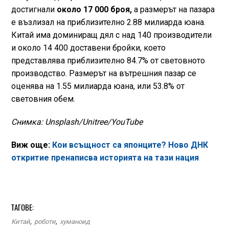
достигнали
около 17 000 броя,
а размерът на пазара
е възлизал на приблизително 2.88 милиарда юана.
Китай има доминиращ дял с над 140 производители
и около 14 400 доставени бройки, което
представлява приблизително 84.7% от световното
производство. Размерът на вътрешния пазар се
оценява на 1.55 милиарда юана, или 53.8% от
световния обем.
Снимка: Unsplash/Unitree/YouTube
Виж още:
Кои всъщност са японците? Ново ДНК
откритие пренаписва историята на тази нация
ТАГОВЕ:
Китай
,
роботи
,
хуманоид