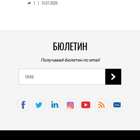
1
|
15.01.2026
личен
0
|
БЮЛЕТИН
Получавай бюлетин по email