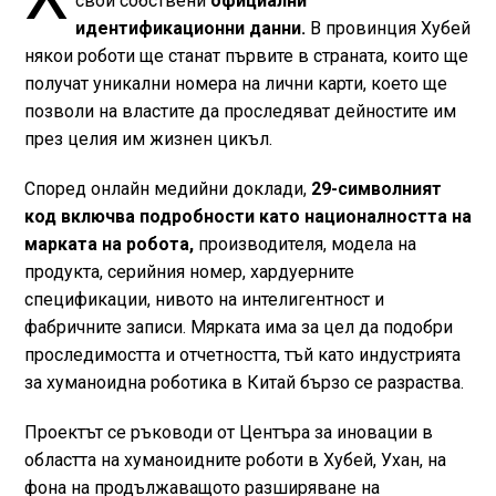
свои собствени
официални
идентификационни данни.
В провинция Хубей
някои роботи ще станат първите в страната, които ще
получат уникални номера на лични карти, което ще
позволи на властите да проследяват дейностите им
през целия им жизнен цикъл.
Според онлайн медийни доклади,
29-символният
код включва подробности като националността на
марката на робота,
производителя, модела на
продукта, серийния номер, хардуерните
спецификации, нивото на интелигентност и
фабричните записи. Мярката има за цел да подобри
проследимостта и отчетността, тъй като индустрията
за хуманоидна роботика в Китай бързо се разраства.
Проектът се ръководи от Центъра за иновации в
областта на хуманоидните роботи в Хубей, Ухан, на
фона на продължаващото разширяване на