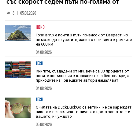
със скорост седем пъти по-голяма от
скоростта на звука
3
|
05.08.2026
HIEND
Този връх е почти 3 пъти по-висок от Еверест, но
не може да го усетите, защото се издига в рамките
на 600 км
04.08.2026
TECH
Книгите, създадени от ИИ, вече са 33 процента от
новите попълнения в класациите за бестселъри, а
приходите на човешките автори намаляват
04.08.2026
TECH
Очилата на DuckDuckGo са евтини, не се зареждат
никога и не навлизат в личното пространство – и
вашето, и чуждото
05.08.2026