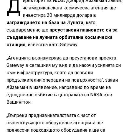
Д
иректорът на NASA Джаред Айзакман заяви,
че американската космическа агенция ще
инвестира 20 милиарда долара в
изграждането на база на Луната,
като
същевременно ще
преустанови плановете си за
създаване на лунната орбитална космическа
станция,
известна като Gateway.
„Агенцията възнамерява да преустанови проекта
Gateway в сегашния му вид и да насочи усилията си
към инфраструктура, която да позволи
продължителни операции на повърхността“, заяви
Айзакман в изявление, направено по време на
еднодневно събитие в централата на NASA във
Вашингтон.
„Въпреки предизвикателствата с част от
съществуващото оборудване агенцията ще
пренасочи подходящото оборудване и ще се