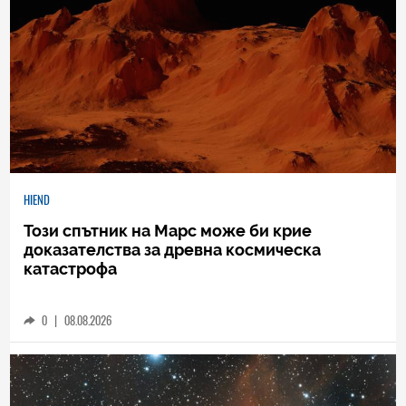
HIEND
Този спътник на Марс може би крие
доказателства за древна космическа
катастрофа
0
|
08.08.2026