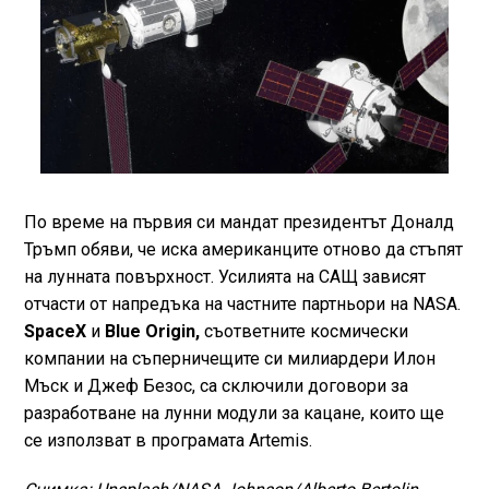
По време на първия си мандат президентът Доналд
Тръмп обяви, че иска американците отново да стъпят
на лунната повърхност. Усилията на САЩ зависят
отчасти от напредъка на частните партньори на NASA.
SpaceX
и
Blue Origin,
съответните космически
компании на съперничещите си милиардери Илон
Мъск и Джеф Безос, са сключили договори за
разработване на лунни модули за кацане, които ще
се използват в програмата Artemis.