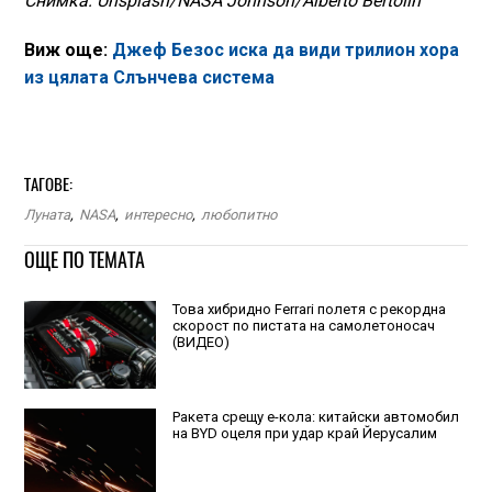
Снимка: Unsplash/NASA Johnson/Alberto Bertolin
Виж още:
Джеф Безос иска да види трилион хора
из цялата Слънчева система
ТАГОВЕ:
Луната
,
NASA
,
интересно
,
любопитно
ОЩЕ ПО ТЕМАТА
Това хибридно Ferrari полетя с рекордна
скорост по пистата на самолетоносач
(ВИДЕО)
Ракета срещу е-кола: китайски автомобил
на BYD оцеля при удар край Йерусалим