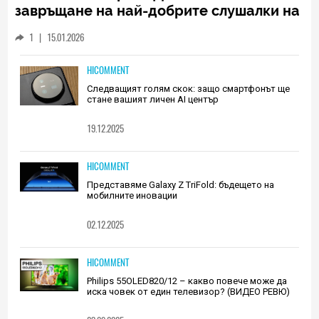
завръщане на най-добрите слушалки на
Huawei (РЕВЮ)
1
|
15.01.2026
HICOMMENT
Следващият голям скок: защо смартфонът ще
стане вашият личен AI център
19.12.2025
HICOMMENT
Представяме Galaxy Z TriFold: бъдещето на
мобилните иновации
02.12.2025
HICOMMENT
Philips 55OLED820/12 – какво повече може да
иска човек от един телевизор? (ВИДЕО РЕВЮ)