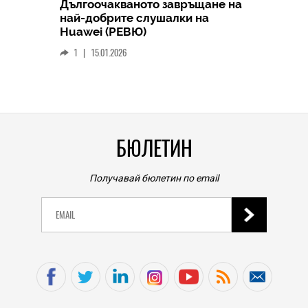
Дългоочакваното завръщане на
HICOMME
най-добрите слушалки на
Следв
Huawei (РЕВЮ)
смар
1
|
15.01.2026
личен
0
|
БЮЛЕТИН
Получавай бюлетин по email