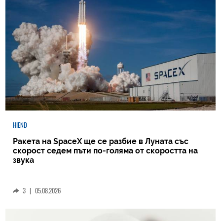
HIEND
Ракета на SpaceX ще се разбие в Луната със
скорост седем пъти по-голяма от скоростта на
звука
3
|
05.08.2026