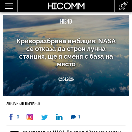
HIEND
Криворазбрана амбиция: NASA
се отказа да строи лунна
станция, ще я сменя с база на
място
02.04.2026
АВТОР: ИВАН ПЪРВАНОВ
0
1