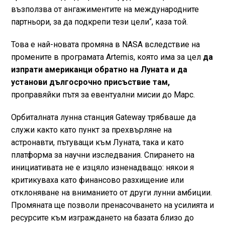
възползва от ангажиментите на международните
партньори, за да подкрепи тези цели“, каза той.
Това е най-новата промяна в NASA вследствие на
промените в програмата Artemis, която има за цел
да
изпрати американци обратно на Луната и да
установи дългосрочно присъствие там,
проправяйки пътя за евентуални мисии до Марс.
Орбиталната лунна станция Gateway трябваше да
служи както като пункт за прехвърляне на
астронавти, пътуващи към Луната, така и като
платформа за научни изследвания. Спирането на
инициативата не е изцяло изненадващо: някои я
критикуваха като финансово разхищение или
отклоняване на вниманието от други лунни амбиции.
Промяната ще позволи пренасочването на усилията и
ресурсите към изграждането на базата близо до