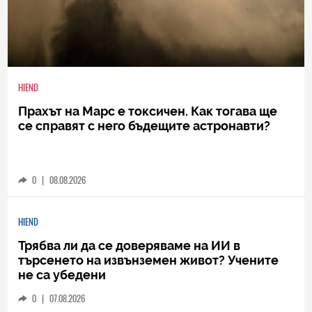
HIEND
Прахът на Марс е токсичен. Как тогава ще
се справят с него бъдещите астронавти?
0
|
08.08.2026
HIEND
Трябва ли да се доверяваме на ИИ в
търсенето на извънземен живот? Учените
не са убедени
0
|
07.08.2026