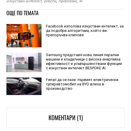
изкуствен интелект
,
роботи
,
проблеми
,
AI
ОЩЕ ПО ТЕМАТА
Facebook използва изкуствен интелект, за
да подобри алгоритъма, който ви
препоръчва клипове
Samsung представя нова линия перални
машини и хладилници с висока енергийна
ефективност и усъвършенствани функции
с изкуствен интелект BESPOKE AI
Ferrari да се пази: първият електрически
суперавтомобил на BYD влиза в
производство
КОМЕНТАРИ (1)