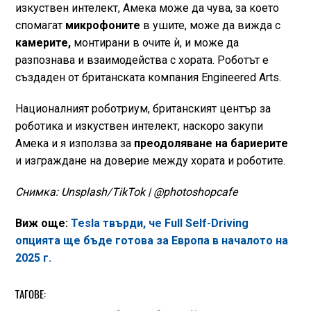
изкуствен интелект, Амека може да чува, за което
спомагат
микрофоните
в ушите, може да вижда с
камерите,
монтирани в очите ѝ, и може да
разпознава и взаимодейства с хората. Роботът е
създаден от британската компания Engineered Arts.
Националният роботриум, британският център за
роботика и изкуствен интелект, наскоро закупи
Амека и я използва за
преодоляване на бариерите
и изграждане на доверие между хората и роботите.
Снимка: Unsplash/TikTok | @photoshopcafe
Виж още:
Tesla твърди, че Full Self-Driving
опцията ще бъде готова за Европа в началото на
2025 г.
ТАГОВЕ: