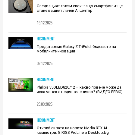
Следващият голям скок: защо смартфонът ще
стане вашият личен AI център
19.12.2025
HICOMMENT
Представяме Galaxy Z TriFold: бъдещето на
мобилните иновации
02.12.2025
HICOMMENT
Philips 55OLED820/12 – какво повече може да
иска човек от един телевизор? (ВИДЕО РЕВЮ)
23.09.2025
HICOMMENT
Открий силата на новите Nvidia RTX AI
компютри: G:RIGS ProLine в Desktop.bg