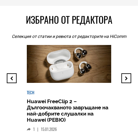
ИЗБРАНО ОТ РЕДАКТОРА
Селекция от статии и ревюта от редакторите на HiComm
TECH
Huawei FreeClip 2 –
Дългоочакваното завръщане на
HICOMME
най-добрите слушалки на
Следв
Huawei (РЕВЮ)
смар
1
|
15.01.2026
личен