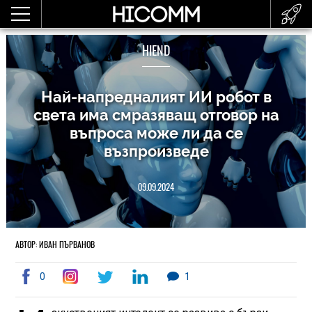
HIEND
Най-напредналият ИИ робот в
света има смразяващ отговор на
въпроса може ли да се
възпроизведе
09.09.2024
АВТОР: ИВАН ПЪРВАНОВ
0
1