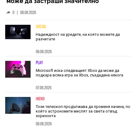
може да застраши значително
наличностите на iPhone 18 Pro
0
|
08.08.2026
SOCIAL
Надеждност на уредите, на която можете да
разчитате
06.08.2026
PLAY
Microsoft иска следващият Xbox да може да
подкара всяка игра за Xbox, създадена някога
07.08.2026
HIEND
Този телескоп продължава да променя начина, по
който астрономите мислят за света отвъд
хоризонта
06.08.2026