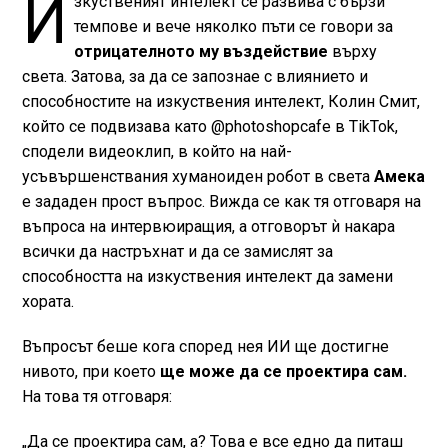
И
зкуственият интелект се развива с бързи
темпове и вече няколко пъти се говори за
отрицателното му въздействие
върху
света. Затова, за да се запознае с влиянието и
способностите на изкуствения интелект, Колин Смит,
който се подвизава като @photoshopcafe в TikTok,
сподели видеоклип, в който на най-
усъвършенствания хуманоиден робот в света
Амека
е зададен прост въпрос. Вижда се как тя отговаря на
въпроса на интервюиращия, а отговорът ѝ накара
всички да настръхнат и да се замислят за
способността на изкуствения интелект да замени
хората.
Въпросът беше кога според нея ИИ ще достигне
нивото, при което
ще може да се проектира сам.
На това тя отговаря:
„Да се проектира сам, а? Това е все едно да питаш