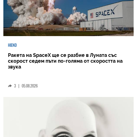
HIEND
Ракета на SpaceX ще се разбие в Луната със
скорост седем пъти по-голяма от скоростта на
звука
3
|
05.08.2026