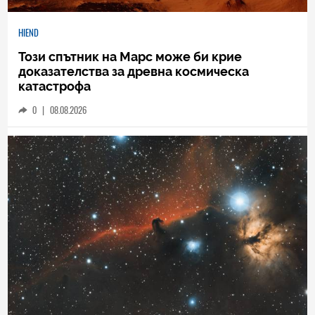
HIEND
Този спътник на Марс може би крие
доказателства за древна космическа
катастрофа
0
|
08.08.2026