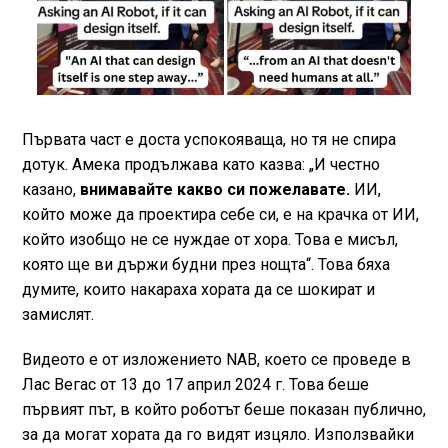
Първата част е доста успокояваща, но тя не спира
дотук. Амека продължава като казва: „И честно
казано,
внимавайте какво си пожелавате.
ИИ,
който може да проектира себе си, е на крачка от ИИ,
който изобщо не се нуждае от хора. Това е мисъл,
която ще ви държи будни през нощта“. Това бяха
думите, които накараха хората да се шокират и
замислят.
Видеото е от изложението NAB, което се проведе в
Лас Вегас от 13 до 17 април 2024 г. Това беше
първият път, в който роботът беше показан публично,
за да могат хората да го видят изцяло. Използвайки