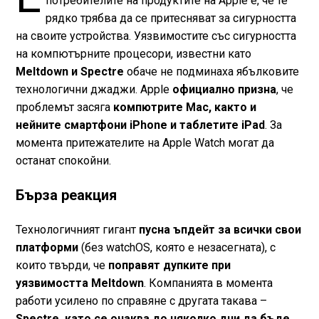
потребителите на продуктите на Apple е, че те
рядко трябва да се притесняват за сигурността
на своите устройства. Уязвимостите със сигурността
на компютърните процесори, известни като
Meltdown и Spectre
обаче не подминаха ябълковите
технологични джаджи. Apple
официално призна
, че
проблемът засяга
компютрите Mac, както и
нейните смартфони iPhone и таблетите iPad
. За
момента притежателите на Apple Watch могат да
останат спокойни.
Бърза реакция
Технологичният гигант
пусна ъпдейт за всички свои
платформи
(без watchOS, която е незасегната), с
които твърди, че
поправят дупките при
уязвимостта Meltdown
. Компанията в момента
работи усилено по справяне с другата такава –
Spectre, като се очаква до няколко дни да бъде