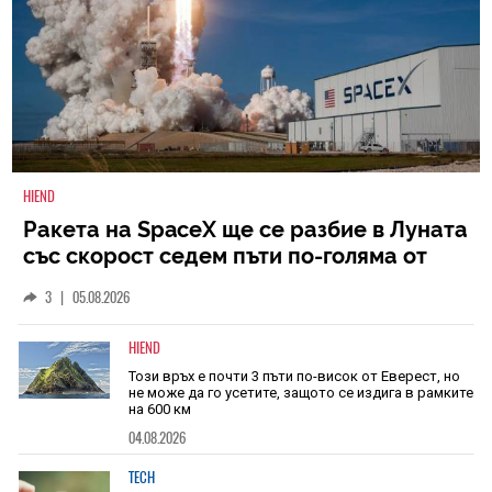
HIEND
Ракета на SpaceX ще се разбие в Луната
със скорост седем пъти по-голяма от
скоростта на звука
3
|
05.08.2026
HIEND
Този връх е почти 3 пъти по-висок от Еверест, но
не може да го усетите, защото се издига в рамките
на 600 км
04.08.2026
TECH