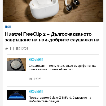
TECH
Huawei FreeClip 2 – Дългоочакваното
завръщане на най-добрите слушалки на
Huawei (РЕВЮ)
1
|
15.01.2026
HICOMMENT
Следващият голям скок: защо смартфонът ще
стане вашият личен AI център
19.12.2025
HICOMMENT
Представяме Galaxy Z TriFold: бъдещето на
мобилните иновации