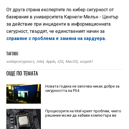
От друга страна експертите по кибер сигурност от
базирания в университета Карнеги-Мелън - Център
за действие при инциденти в информационната
сигурност, твърдят, че единственият начин за
справяне с проблема е замяна на хардуера
.
ТАГОВЕ:
киберсигурност
,
Intel
,
Apple
,
iOS
,
MacOS
,
ъпдейт
ОЩЕ ПО ТЕМАТА
Новата година не започва никак добре за
сигурността на PS4
Процесорите на Intel крият проблем, чието
решение може да забави компютъра ви