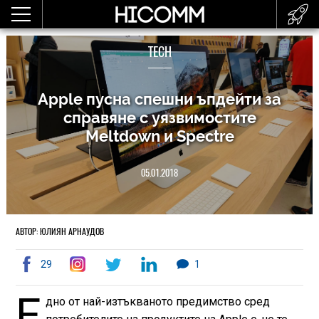
TECH
Apple пусна спешни ъпдейти за
справяне с уязвимостите
Meltdown и Spectre
05.01.2018
АВТОР: ЮЛИЯН АРНАУДОВ
29
1
Е
дно от най-изтъкваното предимство сред