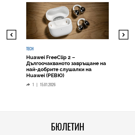
TECH
Huawei FreeClip 2 –
Дългоочакваното завръщане на
HICOMME
най-добрите слушалки на
Следв
Huawei (РЕВЮ)
смар
1
|
15.01.2026
личен
0
|
БЮЛЕТИН