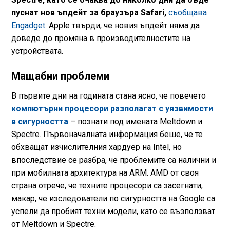
пуснат нов ъпдейт за браузърa Safari,
съобщава
Engadget
. Apple твърди, че новия ъпдейт няма да
доведе до промяна в производителностите на
устройствата.
Мащабни проблеми
В първите дни на годината стана ясно, че повечето
компютърни процесори разполагат с уязвимости
в сигурността
– познати под имената Meltdown и
Spectre. Първоначалната информация беше, че те
обхващат изчислителния хардуер на Intel, но
впоследствие се разбра, че проблемите са налични и
при мобилната архитектура на ARM. AMD от своя
страна отрече, че техните процесори са засегнати,
макар, че изследователи по сигурността на Google са
успели да пробият техни модели, като се възползват
от Meltdown и Spectre.