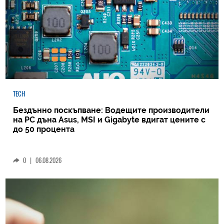
TECH
Бездънно поскъпване: Водещите производители
на РС дъна Asus, MSI и Gigabyte вдигат цените с
до 50 процента
0
|
06.08.2026