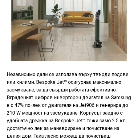
Независимо дали се използва върху твърди подове
или килими, Bespoke Jet™ осигурява максимално
засмукване, за да свърши работата ефективно.
Вграденият цифров инверторен двигател на Samsung
е с 47% по-лек от двигателя на Jet906 и генерира до
210 W мощност на засмукване. Корпусът заедно с
удобната дръжка на Bespoke Jet™ тежи само 2.5 кг,
достатъчно лек за маневриране и почистване из
целия дом. Така лесно можеш да почистваш