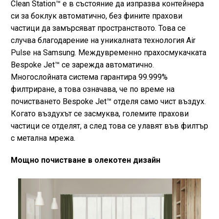
Clean Station™ е в състояние да изпразва контейнера
си за боклук автоматично, без фините прахови
частици да замърсяват пространството. Това се
случва благодарение на уникалната технология Air
Pulse на Samsung. Междувременно прахосмукачката
Bespoke Jet™ се зарежда автоматично.
Многослойната система гарантира 99.999%
филтриране, а това означава, че по време на
почистването Bespoke Jet™ отделя само чист въздух.
Когато въздухът се засмуква, големите прахови
частици се отделят, а след това се улавят във филтър
с метална мрежа.
Мощно почистване в олекотен дизайн