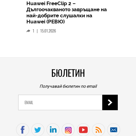
Huawei FreeClip 2 –
Дългоочакваното завръщане на
HICOMME
най-добрите слушалки на
Следв
Huawei (РЕВЮ)
смар
1
|
15.01.2026
личен
0
|
БЮЛЕТИН
Получавай бюлетин по email