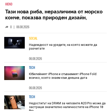
HIEND
Тази нова риба, неразличима от морско
конче, показва природен дизайн,
основан на уникалност и заемки
0
|
06.08.2026
SOCIAL
Надеждност на уредите, на която можете да
разчитате
06.08.2026
TECH
Юбилейният iPhone и сгъваемият iPhone Fold:
всичко, което знаем към днешна дата
06.08.2026
TECH
Недостигът на DRAM за чиповете A20 Pro може да
застраши значително наличностите на iPhone 18
Pro