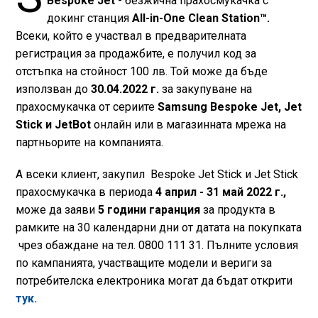
Bespoke Jet
- безжична прахосмукачка с
докинг станция
All-in-One Clean Station™.
Всеки, който е участвал в предварителната
регистрация за продажбите, е получил код за
отстъпка на стойност 100 лв. Той може да бъде
използван до
30.04.2022 г.
за закупуване на
прахосмукачка от сериите
Samsung Bespoke Jet, Jet
Stick и JetBot
онлайн или в магазинната мрежа на
партньорите на компанията.
А всеки клиент, закупил Bespoke Jet Stick и Jet Stick
прахосмукачка в периода
4 април - 31 май 2022 г.,
може да заяви
5 години гаранция
за продукта в
рамките на 30 календарни дни от датата на покупката
чрез обаждане на тел. 0800 111 31. Пълните условия
по кампанията, участващите модели и вериги за
потребителска електроника могат да бъдат открити
тук.