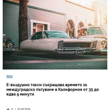
TECH
Е-въздушно такси съкращава времето за
междуградско пътуване в Калифорния от 35 до
едва 9 минути
0
|
05.08.2026