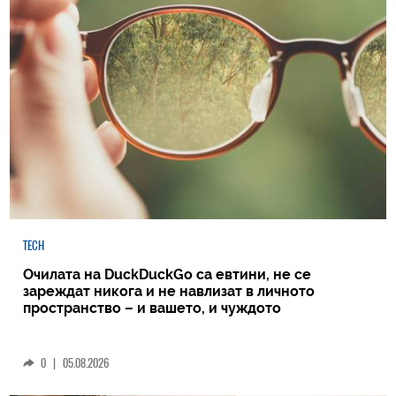
TECH
Очилата на DuckDuckGo са евтини, не се
зареждат никога и не навлизат в личното
пространство – и вашето, и чуждото
0
|
05.08.2026