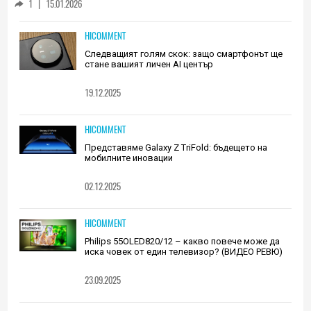
1
|
15.01.2026
HICOMMENT
Следващият голям скок: защо смартфонът ще
стане вашият личен AI център
19.12.2025
HICOMMENT
Представяме Galaxy Z TriFold: бъдещето на
мобилните иновации
02.12.2025
HICOMMENT
Philips 55OLED820/12 – какво повече може да
иска човек от един телевизор? (ВИДЕО РЕВЮ)
23.09.2025