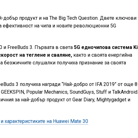
ай-добър продукт и на The Big Tech Question. Двете ключови
та ефективност на чипа и новите революционни 5G
0 и FreeBuds 3. Първата в света
5G едночипова система Ki
скорост на теглене и сваляне,
както и своята енергийна
 а безжичните слушалки получиха признание за своята
Buds 3 получиха награди “Най-добро от IFA 2019” от още 8
, GEEKSPIN, Popular Mechanics, SoundGuys, Stuff и TalkAndroid
ичния за най-добър продукт от Gear Diary, Mightygadget и
и характеристиките на Huawei Mate 30