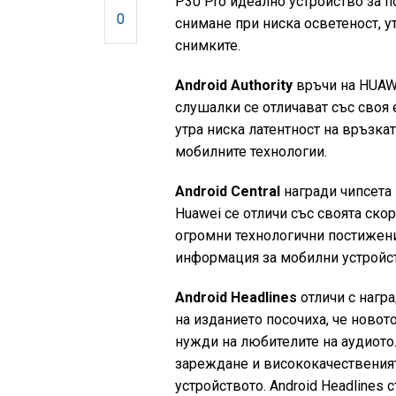
P30 Pro идеално устройство за п
0
снимане при ниска осветеност, 
снимките.
Android Authority
връчи на HUAWE
слушалки се отличават със своя
утра ниска латентност на връзкат
мобилните технологии.
Android Central
награди чипсета K
Huawei се отличи със своята скор
огромни технологични постижен
информация за мобилни устройст
Android Headlines
отличи с награ
на изданието посочиха, че новот
нужди на любителите на аудиото
зареждане и висококачественият 
устройството. Android Headlines 