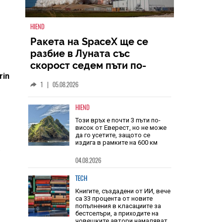
HIEND
Ракета на SpaceX ще се
rin
разбие в Луната със
скорост седем пъти по-
голяма от скоростта на
1
|
05.08.2026
звука
HIEND
.
Този връх е почти 3 пъти по-
висок от Еверест, но не може
да го усетите, защото се
издига в рамките на 600 км
04.08.2026
TECH
Книгите, създадени от ИИ, вече