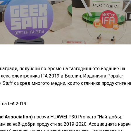
 награди, получени по време на тазгодишното издание на
лска електроника IFA 2019 в Берлин. Изданията Popular
 и Stuff са сред многото медии, които отличиха продуктите н
на IFA 2019:
d Association)
посочи HUAWEI P30 Pro като “Най-добър
 им за най-добри продукти за 2019-2020. Асоциацията нареч