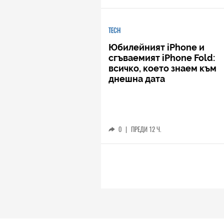
TECH
Юбилейният iPhone и
сгъваемият iPhone Fold:
всичко, което знаем към
днешна дата
0
|
ПРЕДИ 12 Ч.