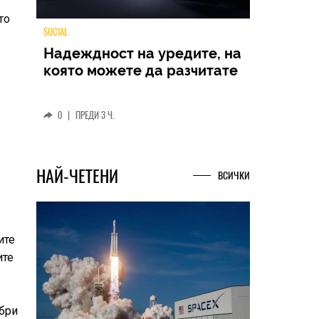
то
TECH
Samsung Galaxy Z Fold8
Ultra – ново име, познато
представяне
0
|
04.08.2026
НАЙ-ЧЕТЕНИ
ВСИЧКИ
ите
ите
обри