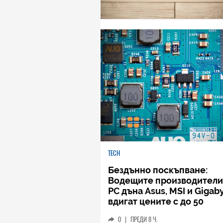
TECH
Бездънно поскъпване:
Водещите производители
РС дъна Asus, MSI и Gigab
вдигат цените с до 50
процента
0
|
ПРЕДИ 8 Ч.