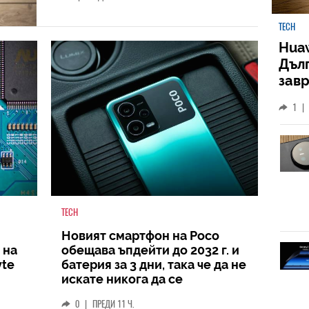
TECH
Huaw
Дъл
зав
слу
1
|
TECH
Новият смартфон на Poco
 на
обещава ъпдейти до 2032 г. и
yte
батерия за 3 дни, така че да не
искате никога да се
разделите с него
0
|
ПРЕДИ 11 Ч.