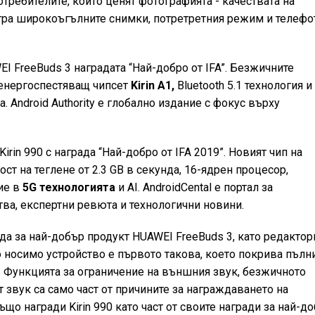
отребителите, които ценят фотографията - качествата на
утра широкоъгълните снимки, потретретния режим и телефо
I FreeBuds 3 наградата “Най-добро от IFA”. Безжичните
 енергоспестяващ чипсет
Kirin A1,
Bluetooth 5.1 технология и
а. Android Authority е глобално издание с фокус върху
irin 990 с награда “Най-добро от IFA 2019”. Новият чип на
ост на теглене от 2.3 GB в секунда, 16-ядрен процесор,
ие в
5G технологията
и AI. AndroidCental е портал за
ва, експертни ревюта и технологични новини.
да за най-добър продукт HUAWEI FreeBuds 3, като редактор
о носимо устройство е първото такова, което покрива пълн
. Функцията за ограничение на външния звук, безжичното
звук са само част от причините за награждаването на
също награди Kirin 990 като част от своите награди за най-д