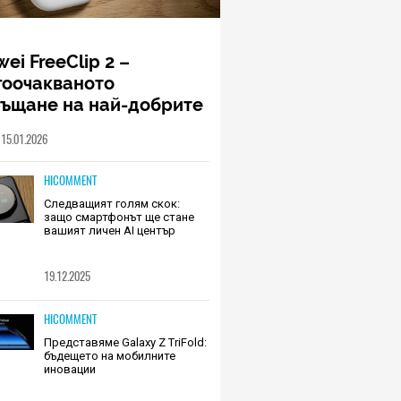
ei FreeClip 2 –
гоочакваното
ръщане на най-добрите
шалки на Huawei (РЕВЮ)
15.01.2026
HICOMMENT
Следващият голям скок:
защо смартфонът ще стане
вашият личен AI център
19.12.2025
HICOMMENT
Представяме Galaxy Z TriFold:
бъдещето на мобилните
иновации