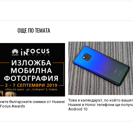
ОЩЕ ПО ТЕМАТА
Това е календарът, по който ваши
ижте българските снимки от Huawei
Huawei и Honor телефони ще получ
nFocus Awards
Android 10