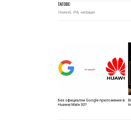
ТАГОВЕ:
Huawei
,
IFA
,
награди
Без официални Google приложения в
В
Huawei Mate 30?
I