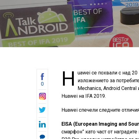
H
uawei се похвали с над 20
изложението за потребите
0
Mechanics, Android Central
Huawei на IFA 2019.
Huawei спечели следните отличия 
EISA (European Imaging and Soun
смарфон” като част от наградите