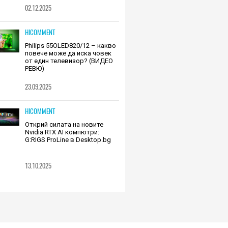
02.12.2025
HICOMMENT
Philips 55OLED820/12 – какво
повече може да иска човек
от един телевизор? (ВИДЕО
РЕВЮ)
23.09.2025
HICOMMENT
Открий силата на новите
Nvidia RTX AI компютри:
G:RIGS ProLine в Desktop.bg
13.10.2025