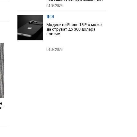
са 33 процента от новите
попълнения в класациите за
бестселъри, а приходите на
човешките автори намаляват
04.08.2026
TECH
Моделите iPhone 18 Pro може
да струват до 300 долара
повече
04.08.2026
те
ат