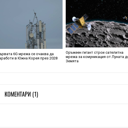
Оръжеен гигант строи сателитна
ървата 6G мрежа се очаква да
мрежа за комуникация от Луната д
аработи в Южна Корея през 2028
Земята
КОМЕНТАРИ (1)