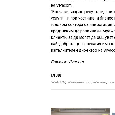
на Vivacom.
"Впечатляващите резултати, коит
услуги - и при частните, и бизне
телеком сектора са инвестициите
продължим да развиваме мрежат
клиенти, за да могат да общуват
най-добрата цена, независимо к
изпълнителен директор на Vivac
Снимки: Vivacom
ТАГОВЕ:
VIVACOM
,
абонамент
,
потребители
,
мре