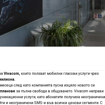
на
Vivacom,
които ползват мобилни гласови услуги чрез
милиона.
 месеца след като компанията пусна изцяло новото си
 планове
за пълна свобода в общуването. Vivacom направи
уникационни услуги, като абонатите получиха неограничен
йти и неограничени SMS-и във всички ценови сегменти. С