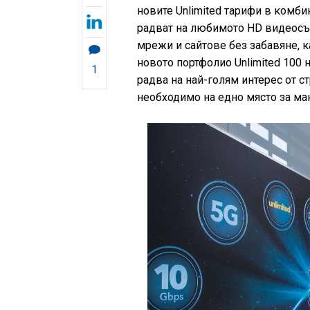
новите Unlimited тарифи в комби
радват на любимото HD видеосъ
мрежи и сайтове без забавяне, ка
новото портфолио Unlimited 100 н
1
радва на най-голям интерес от с
необходимо на едно място за ма