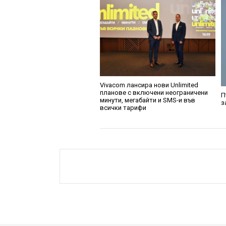
Vivacom лансира нови Unlimited
планове с включени неограничени
П
минути, мегабайти и SMS-и във
з
всички тарифи