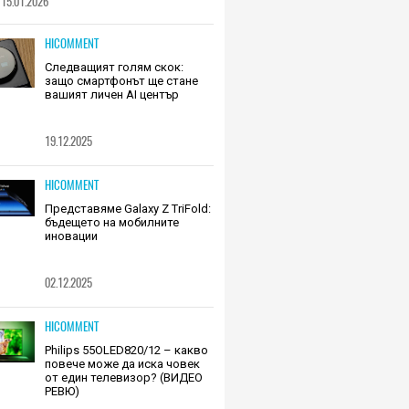
15.01.2026
HICOMMENT
Следващият голям скок:
защо смартфонът ще стане
вашият личен AI център
19.12.2025
HICOMMENT
Представяме Galaxy Z TriFold:
бъдещето на мобилните
иновации
02.12.2025
HICOMMENT
Philips 55OLED820/12 – какво
повече може да иска човек
от един телевизор? (ВИДЕО
РЕВЮ)