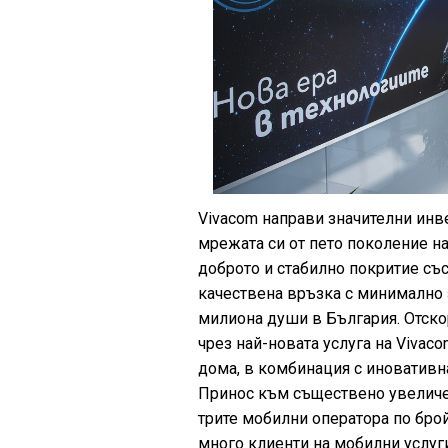
Vivacom направи значителни инв
мрежата си от пето поколение на
доброто и стабилно покритие със
качествена връзка с минимално з
милиона души в България. Отско
чрез най-новата услуга на Vivaco
дома, в комбинация с иноватив
Принос към съществено увеличен
трите мобилни оператора по бро
много клиенти на мобилни услуг