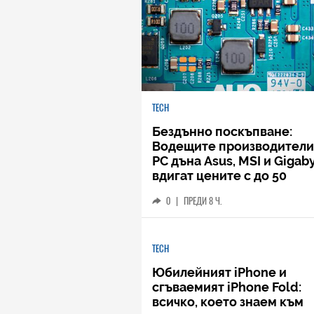
TECH
Бездънно поскъпване:
Водещите производители
РС дъна Asus, MSI и Gigab
вдигат цените с до 50
процента
0
|
ПРЕДИ 8 Ч.
TECH
Юбилейният iPhone и
сгъваемият iPhone Fold:
всичко, което знаем към