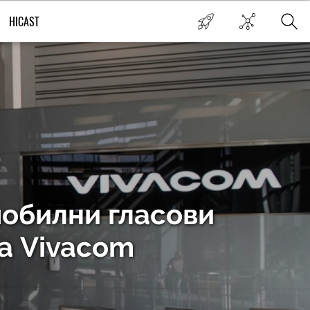
HICAST
мобилни гласови
на Vivacom