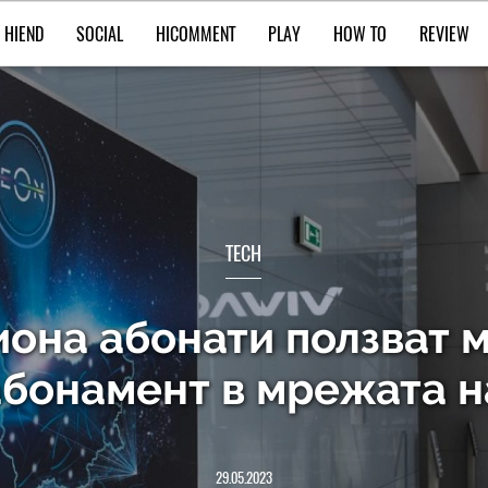
HIEND
SOCIAL
HICOMMENT
PLAY
HOW TO
REVIEW
TECH
иона абонати ползват 
абонамент в мрежата 
29.05.2023