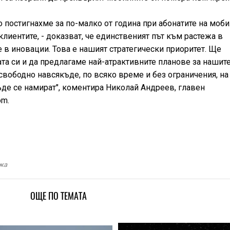
о постигнахме за по-малко от година при абонатите на моб
с клиентите, - доказват, че единственият път към растежа в
 в иновации. Това е нашият стратегически приоритет. Ще
а си и да предлагаме най-атрактивните планове за нашит
 свободно навсякъде, по всяко време и без ограничения, на
ъде се намират", коментира Николай Андреев, главен
om.
жа
ОЩЕ ПО ТЕМАТА