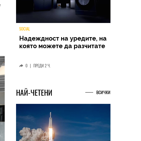
е
TECH
Samsung Galaxy Z Fold8
Ultra – ново име, познато
представяне
0
|
04.08.2026
НАЙ-ЧЕТЕНИ
ВСИЧКИ