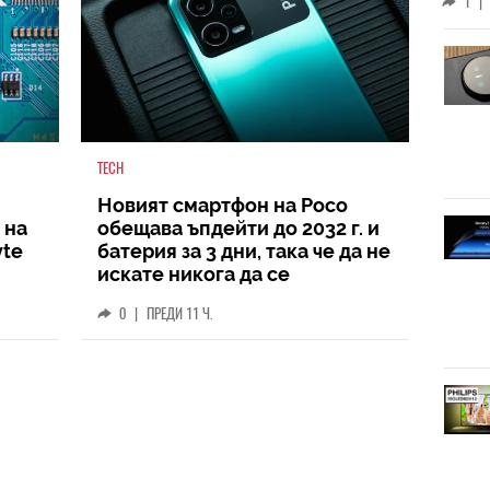
1
|
TECH
Новият смартфон на Poco
 на
обещава ъпдейти до 2032 г. и
yte
батерия за 3 дни, така че да не
искате никога да се
разделите с него
0
|
ПРЕДИ 11 Ч.