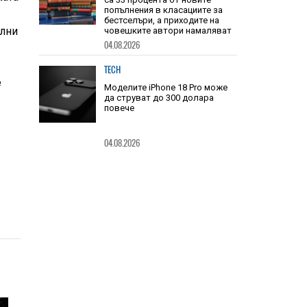
TECH
Книгите, създадени от ИИ, вече
илни
са 33 процента от новите
попълнения в класациите за
бестселъри, а приходите на
човешките автори намаляват
е
04.08.2026
TECH
Моделите iPhone 18 Pro може
да струват до 300 долара
повече
04.08.2026