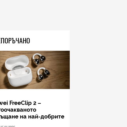
ЕПОРЪЧАНО
ei FreeClip 2 –
гоочакваното
ръщане на най-добрите
шалки на Huawei (РЕВЮ)