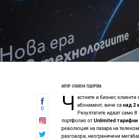
АВТОР: СЛАВЕНА ТОДОРОВА
Ч
астните и бизнес клиенти 
абонамент, вече са
над 2 
0
Резултатите идват само 8
портфолио от
Unlimited тарифни
революция на пазара на телеком
разговори, неограничени мегаба