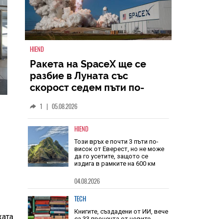
HIEND
Ракета на SpaceX ще се
разбие в Луната със
скорост седем пъти по-
голяма от скоростта на
1
|
05.08.2026
звука
HIEND
Този връх е почти 3 пъти по-
висок от Еверест, но не може
да го усетите, защото се
издига в рамките на 600 км
04.08.2026
жата