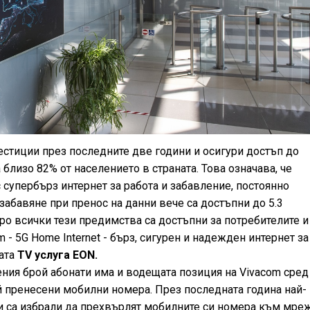
естиции през последните две години и осигури достъп до
 близо 82% от населението в страната. Това означава, че
 супербърз интернет за работа и забавление, постоянно
абавяне при пренос на данни вече са достъпни до 5.3
ро всички тези предимства са достъпни за потребителите и
m - 5G Home Internet - бърз, сигурен и надежден интернет за
ната
ТV услуга EON.
ия брой абонати има и водещата позиция на Vivacom сред
й пренесени мобилни номера. През последната година най-
и са избрали да прехвърлят мобилните си номера към мре