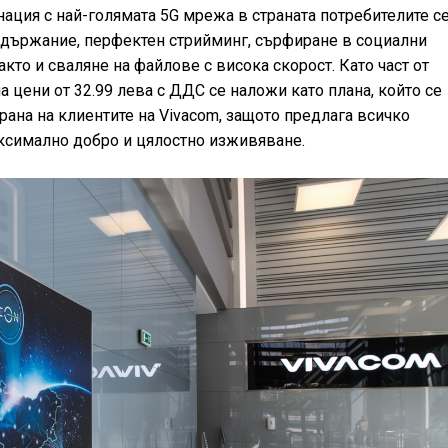
нация с най-голямата 5G мрежа в страната потребителите с
държание, перфектен стрийминг, сърфиране в социални
кто и сваляне на файлове с висока скорост. Като част от
а цени от 32.99 лева с ДДС се наложи като плана, който се
трана на клиентите на Vivacom, защото предлага всичко
ксимално добро и цялостно изживяване.