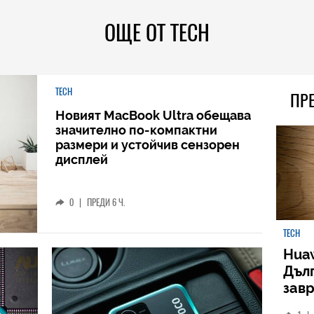
ОЩЕ ОТ TECH
TECH
ПР
Новият MacBook Ultra обещава
значително по-компактни
размери и устойчив сензорен
дисплей
0
|
ПРЕДИ 6 Ч.
TECH
Huaw
Дъл
зав
слу