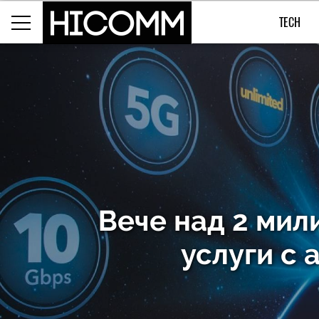
TECH
Вече над 2 мил
услуги с 