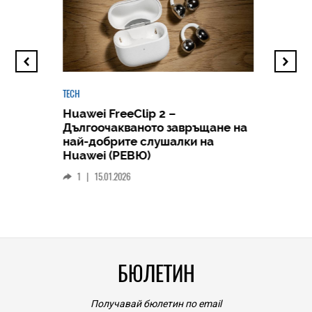
TECH
Huawei FreeClip 2 –
Дългоочакваното завръщане на
HICOMME
най-добрите слушалки на
Следв
Huawei (РЕВЮ)
смар
1
|
15.01.2026
личен
0
|
БЮЛЕТИН
Получавай бюлетин по email