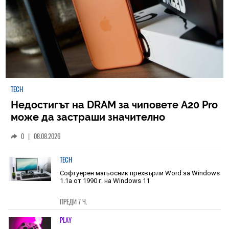
TECH
Недостигът на DRAM за чиповете A20 Pro
може да застраши значително
наличностите на iPhone 18 Pro
0
|
08.08.2026
TECH
Софтуерен магьосник прехвърли Word за Windows
1.1a от 1990 г. на Windows 11
ПРЕДИ 7 Ч.
PLAY