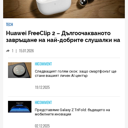
TECH
Huawei FreeClip 2 – Дългоочакваното
завръщане на най-добрите слушалки на
Huawei (РЕВЮ)
1
|
15.01.2026
HICOMMENT
Следващият голям скок: защо смартфонът ще
стане вашият личен AI център
19.12.2025
HICOMMENT
Представяме Galaxy Z TriFold: бъдещето на
мобилните иновации
02.12.2025