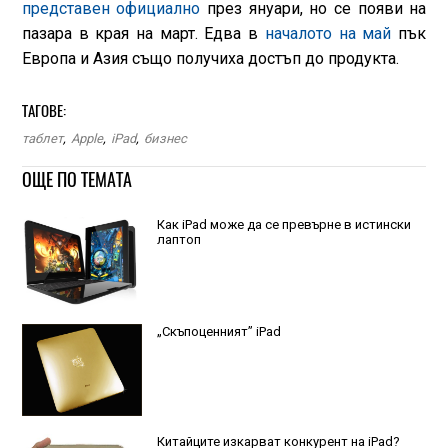
представен официално
през януари, но се появи на
пазара в края на март. Едва в
началото на май
пък
Европа и Азия също получиха достъп до продукта.
ТАГОВЕ:
таблет
,
Apple
,
iPad
,
бизнес
ОЩЕ ПО ТЕМАТА
Как iPad може да се превърне в истински
лаптоп
„Скъпоценният” iPad
Китайците изкарват конкурент на iPad?