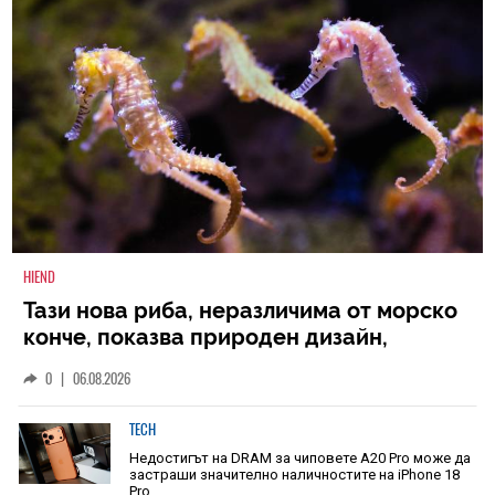
HIEND
Тази нова риба, неразличима от морско
конче, показва природен дизайн,
основан на уникалност и заемки
0
|
06.08.2026
TECH
Недостигът на DRAM за чиповете A20 Pro може да
застраши значително наличностите на iPhone 18
Pro