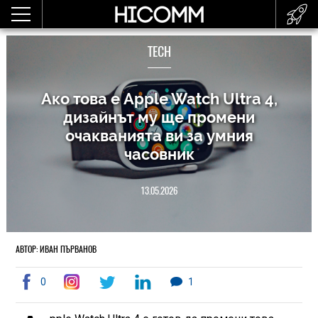
TECH
Ако това е Apple Watch Ultra 4,
дизайнът му ще промени
очакванията ви за умния
часовник
13.05.2026
АВТОР: ИВАН ПЪРВАНОВ
0
1