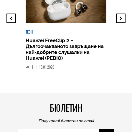
TECH
Huawei FreeClip 2 –
Дългоочакваното завръщане на
HICOMME
най-добрите слушалки на
Следв
Huawei (РЕВЮ)
смар
1
|
15.01.2026
личен
0
|
БЮЛЕТИН
Получавай бюлетин по email