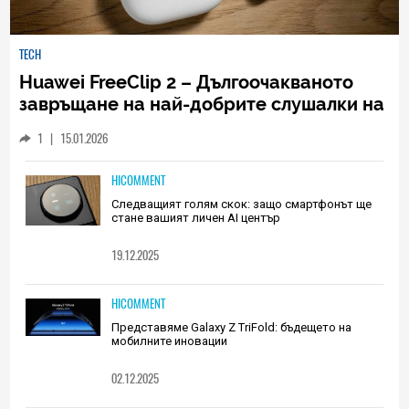
TECH
Huawei FreeClip 2 – Дългоочакваното
завръщане на най-добрите слушалки на
Huawei (РЕВЮ)
1
|
15.01.2026
HICOMMENT
Следващият голям скок: защо смартфонът ще
стане вашият личен AI център
19.12.2025
HICOMMENT
Представяме Galaxy Z TriFold: бъдещето на
мобилните иновации
02.12.2025