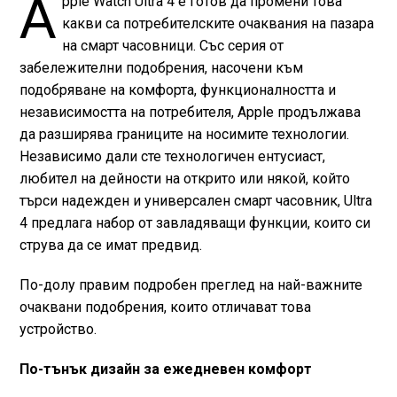
A
pple Watch Ultra 4 е готов да промени това
какви са потребителските очаквания на пазара
на смарт часовници. Със серия от
забележителни подобрения, насочени към
подобряване на комфорта, функционалността и
независимостта на потребителя, Apple продължава
да разширява границите на носимите технологии.
Независимо дали сте технологичен ентусиаст,
любител на дейности на открито или някой, който
търси надежден и универсален смарт часовник, Ultra
4 предлага набор от завладяващи функции, които си
струва да се имат предвид.
По-долу правим подробен преглед на най-важните
очаквани подобрения, които отличават това
устройство.
По-тънък дизайн за ежедневен комфорт