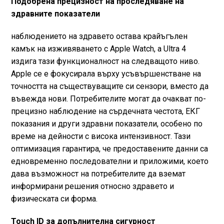
Подобрена прецизност на проследяване на
здравните показатели
наблюдението на здравето остава крайъгълен
камък на изживяването с Apple Watch, а Ultra 4
издига тази функционалност на следващото ниво.
Apple се е фокусирала върху усъвършенстване на
точността на съществуващите си сензори, вместо да
въвежда нови. Потребителите могат да очакват по-
прецизно наблюдение на сърдечната честота, ЕКГ
показания и други здравни показатели, особено по
време на дейности с висока интензивност. Тази
оптимизация гарантира, че предоставените данни са
едновременно последователни и приложими, което
дава възможност на потребителите да вземат
информирани решения относно здравето и
физическата си форма.
Touch ID за допълнителна сигурност