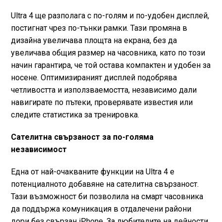
Ultra 4 ще разполага с по-голям и по-удобен дисплей,
постигнат чрез по-тънки рамки. Тази промяна в
дизайна увеличава площта на екрана, без да
увеличава общия размер на часовника, като по този
начин гарантира, че той остава компактен и удобен за
носене. Оптимизираният дисплей подобрява
четливостта и използваемостта, независимо дали
навигирате по пътеки, проверявате известия или
следите статистика за тренировка.
Сателитна свързаност за по-голяма
независимост
Една от най-очакваните функции на Ultra 4 е
потенциалното добавяне на сателитна свързаност.
Тази възможност би позволила на смарт часовника
да поддържа комуникация в отдалечени райони
дори без свързан iPhone. За любителите на дейности