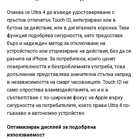
Очаква се Ultra 4 да въведе удостоверяване с
пръстов отпечатък Touch ID, интегрирано или в
бутона за действие, или в дигиталната коронка. Тази
функция подобрява сигурността, като предоставя
бърз и надежден метод за отключване на
устройството или оторизиране на действия, без да се
разчита на iPhone. За потребители, които ценят
поверителността и безпроблемната употреба, това
допълнение представлява значителна стъпка напред
в независимостта на смарт часовниците. Touch ID не
само опростява взаимодействията, но и е в
съответствие с по-широкия фокус на Apple върху
сигурността на потребителите, което прави Ultra 4 по-
гъвкаво и автономно устройство.
Оптимизиран дисплей за подобрена
използваемост