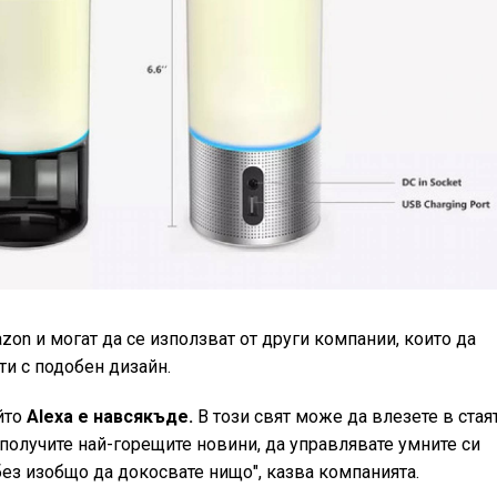
zon и могат да се използват от други компании, които да
ти с подобен дизайн.
ойто
Aleха е навсякъде.
В този свят може да влезете в стая
а получите най-горещите новини, да управлявате умните си
 без изобщо да докосвате нищо", казва компанията.