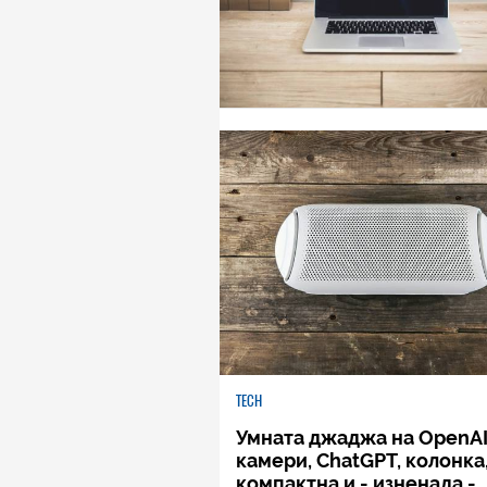
TECH
Умната джаджа на OpenAI:
камери, ChatGPT, колонка
компактна и - изненада -