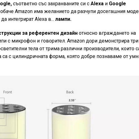
ogle,
съответно със захранваните си с
Alexa
и
Google
 обаче Amazon има желанието да разчупи досегашния моде
а интегрират Aleха в...
лампи.
струкции за референтен дизайн
относно вграждането на
мпи с микрофон и говорител. Amazon дори демонстрира три
светителни тела от трима различни производители, които с
а са с цилиндричната форма, която добре познаваме от умн