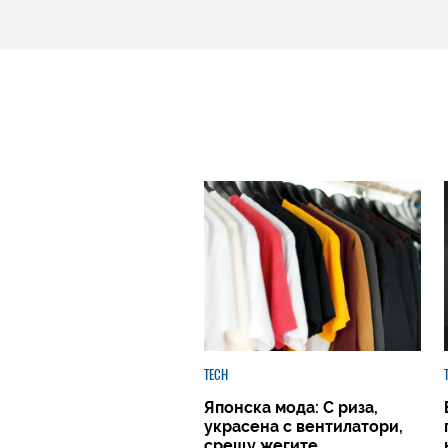
TECH
Японска мода: С риза,
украсена с вентилатори,
срещу жегите