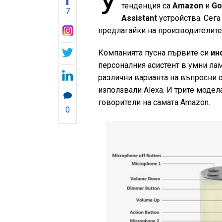
У
тенденция са
Amazon
и
Go
7
Assistant
устройства. Сега
предлагайки на производителите д
Компанията пусна първите си
ин
персоналния асистент в умни ла
различни варианта на въпросни о
използвали Aleха. И трите модел
говорители на самата Amazon.
0