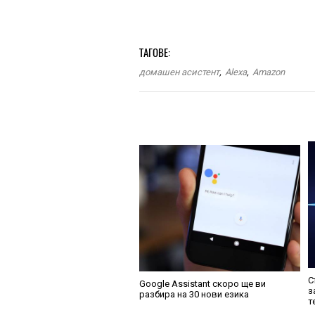
ТАГОВЕ:
домашен асистент
,
Alexa
,
Amazon
С
Google Assistant скоро ще ви
з
разбира на 30 нови езика
т