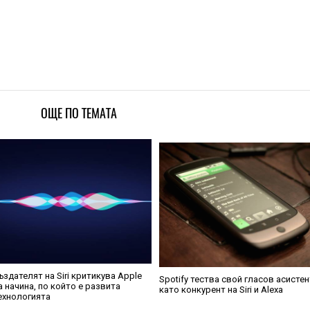
ОЩЕ ПО ТЕМАТА
ъздателят на Siri критикува Apple
Spotify тества свой гласов асистен
а начина, по който е развита
като конкурент на Siri и Alexa
ехнологията