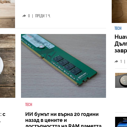
0
|
ПРЕДИ 1 Ч.
TECH
Huaw
Дъл
зав
слу
1
|
TECH
 с
ИИ бумът ни върна 20 години
,
назад в цените и
достъпността на RAM паметта