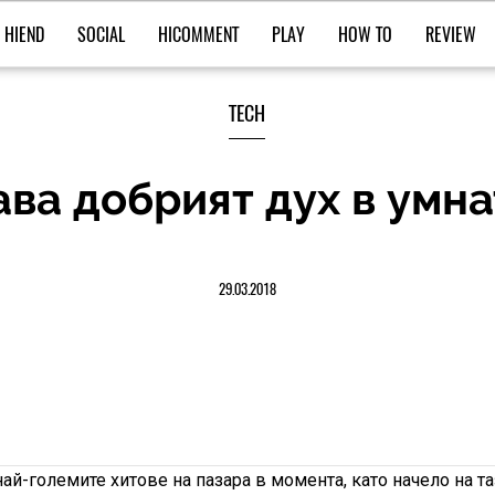
HIEND
SOCIAL
HICOMMENT
PLAY
HOW TO
REVIEW
TECH
ава добрият дух в умн
29.03.2018
най-големите хитове на пазара в момента, като начело на та