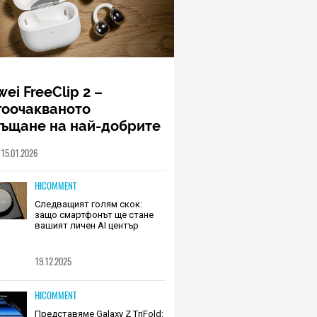
ei FreeClip 2 –
гоочакваното
ръщане на най-добрите
шалки на Huawei (РЕВЮ)
15.01.2026
HICOMMENT
Следващият голям скок:
защо смартфонът ще стане
вашият личен AI център
19.12.2025
HICOMMENT
Представяме Galaxy Z TriFold: