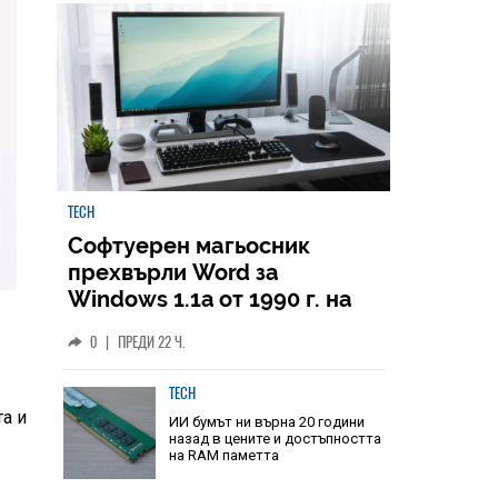
НАЙ-ЧЕТЕНИ
ВСИЧКИ
TECH
Софтуерен магьосник
прехвърли Word за
Windows 1.1a от 1990 г. на
Windows 11
0
|
ПРЕДИ 22 Ч.
та и
TECH
ИИ бумът ни върна 20 години