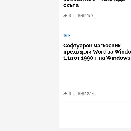
скъпа
0
|
ПРЕДИ 17 Ч.
TECH
Софтуерен магьосник
прехвърли Word за Wind
1.1a от 1990 г. на Windows
0
|
ПРЕДИ 22 Ч.