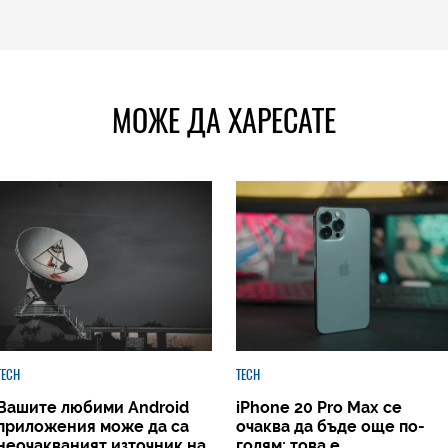
МОЖЕ ДА ХАРЕСАТЕ
TECH
TECH
Вашите любими Android
iPhone 20 Pro Max се
приложения може да са
очаква да бъде още по-
неочакваният източник на
голям: това е