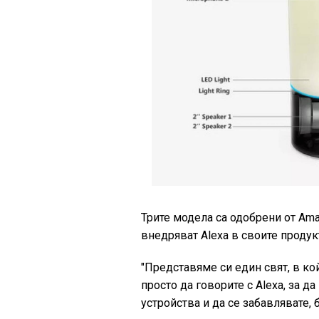
Трите модела са одобрени от Ama
внедряват Aleха в своите продук
"Представяме си един свят, в к
просто да говорите с Aleха, за д
устройства и да се забавлявате,