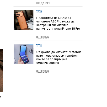
назад в цените и достъпността
на RAM паметта
ПРЕДИ 19 Ч.
TECH
Недостигът на DRAM за
чиповете A20 Pro може да
застраши значително
наличностите на iPhone 18 Pro
08.08.2026
TECH
От джоба до китката: Motorola
патентова сгъваем телефон,
който се превръща в
смартчасовник
09.08.2026
т