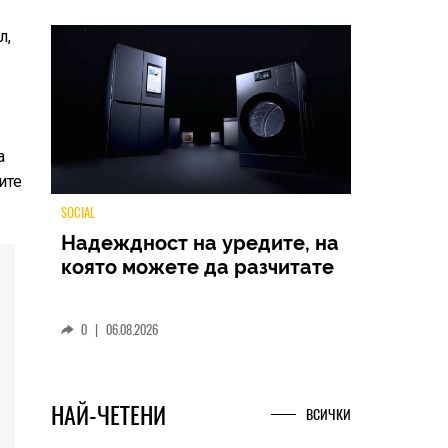
л,
а
ите
TECH
Samsung Galaxy Z Fold8
Ultra – ново име, познато
представяне
0
|
04.08.2026