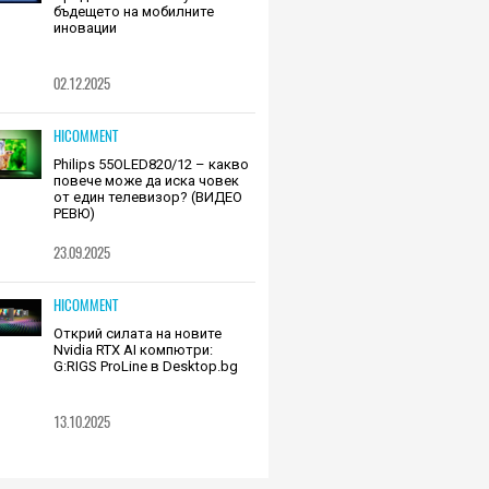
бъдещето на мобилните
иновации
02.12.2025
HICOMMENT
Philips 55OLED820/12 – какво
повече може да иска човек
от един телевизор? (ВИДЕО
РЕВЮ)
23.09.2025
HICOMMENT
Открий силата на новите
Nvidia RTX AI компютри:
G:RIGS ProLine в Desktop.bg
13.10.2025