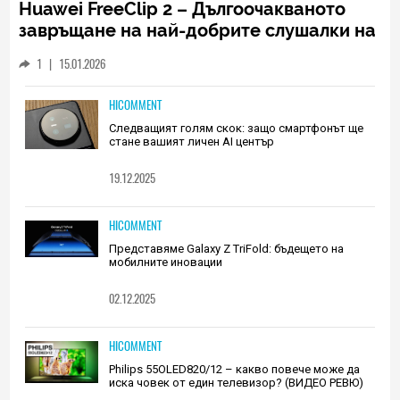
Huawei FreeClip 2 – Дългоочакваното
завръщане на най-добрите слушалки на
Huawei (РЕВЮ)
1
|
15.01.2026
HICOMMENT
Следващият голям скок: защо смартфонът ще
стане вашият личен AI център
19.12.2025
HICOMMENT
Представяме Galaxy Z TriFold: бъдещето на
мобилните иновации
02.12.2025
HICOMMENT
Philips 55OLED820/12 – какво повече може да
иска човек от един телевизор? (ВИДЕО РЕВЮ)