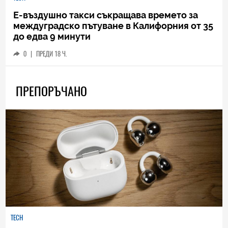
Е-въздушно такси съкращава времето за
междуградско пътуване в Калифорния от 35
до едва 9 минути
0
|
ПРЕДИ 18 Ч.
ПРЕПОРЪЧАНО
TECH