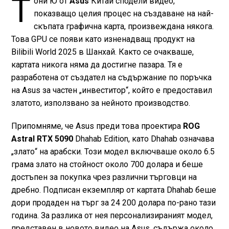
Т
они Ю от
Asus
Китай сподели видео,
показващо целия процес на създаване на най-
скъпата графична карта, произвеждана някога.
Това GPU се появи като изненадващ продукт на
Bilibili World 2025 в Шанхай. Както се очакваше,
картата никога няма да достигне пазара. Тя е
разработена от създател на съдържание по поръчка
на Asus за частен „инвеститор“, който е предоставил
златото, използвано за нейното производство.
Припомняме, че Asus преди това проектира
ROG
Astral RTX 5090
Dhahab Edition, като Dhahab означава
„злато“ на арабски. Този модел включваше около 6.5
грама злато на стойност около 700 долара и беше
достъпен за покупка чрез различни търговци на
дребно. Подписан екземпляр от картата Dhahab беше
дори продаден на търг за 24 200 долара по-рано тази
година. За разлика от нея персонализираният модел,
представен в новото видео на Asus, съдържа около