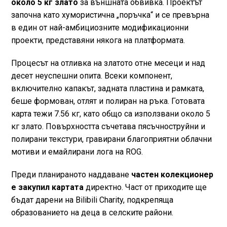
около 5 кг злато
за външната обвивка. Проектът
започна като хумористична „поръчка“ и се превърна
в един от най-амбициозните модификационни
проекти, представяни някога на платформата.
Процесът на отливка на златото отне месеци и над
десет неуспешни опита. Всеки компонент,
включително капакът, задната пластина и рамката,
беше формован, отлят и полиран на ръка. Готовата
карта тежи 7.56 кг, като общо са използвани около 5
кг злато. Повърхността съчетава пясъчноструйни и
полирани текстури, гравирани благоприятни облачни
мотиви и емайлирани лога на ROG.
Преди планираното наддаване
частен колекционер
е закупил картата
директно. Част от приходите ще
бъдат дарени на Bilibili Charity, подкрепяща
образованието на деца в селските райони.