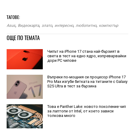
ТАГОВЕ:
Asus
,
Видеокарта
,
злато
,
интересно
,
любопитно
,
компютър
ОЩЕ ПО ТЕМАТА
Чипът на iPhone 17 стана най-бързият в
света в тест на едно ядро, изпреварвайки
дори РС чипове
Въпреки по-мощния си процесор iPhone 17
Pro Max изгуби битката на титаните с Galaxy
S25 Ultra в тест за бързина
Това е Panther Lake: новото поколение чип
за лаптопи от Intel, от което зависи
толкова много