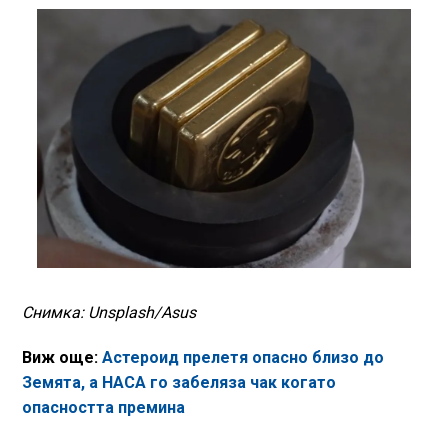
Снимка: Unsplash/Asus
Виж още:
Астероид прелетя опасно близо до
Земята, а НАСА го забеляза чак когато
опасността премина