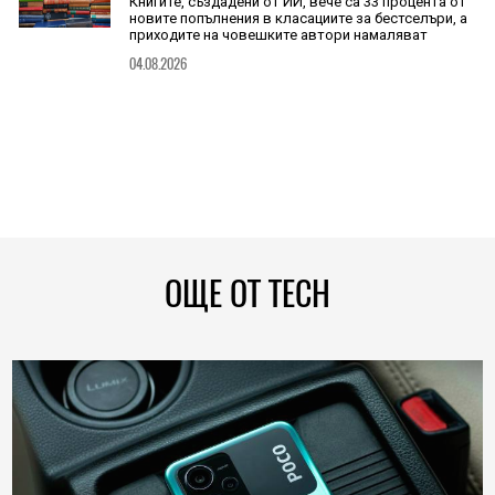
Книгите, създадени от ИИ, вече са 33 процента от
новите попълнения в класациите за бестселъри, а
приходите на човешките автори намаляват
04.08.2026
ОЩЕ ОТ TECH