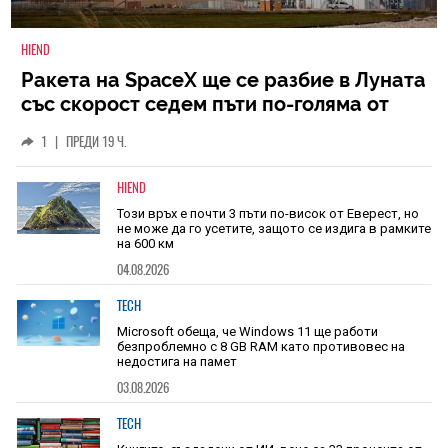
HIEND
Ракета на SpaceX ще се разбие в Луната
със скорост седем пъти по-голяма от
скоростта на звука
1
|
ПРЕДИ 19 Ч.
HIEND
Този връх е почти 3 пъти по-висок от Еверест, но
не може да го усетите, защото се издига в рамките
на 600 км
04.08.2026
TECH
Microsoft обеща, че Windows 11 ще работи
безпроблемно с 8 GB RAM като противовес на
недостига на памет
03.08.2026
TECH