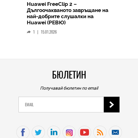
Huawei FreeClip 2 –
Дългоочакваното завръщане на
HICOMME
най-добрите слушалки на
Следв
Huawei (РЕВЮ)
смар
1
|
15.01.2026
личен
0
|
БЮЛЕТИН
Получавай бюлетин по email