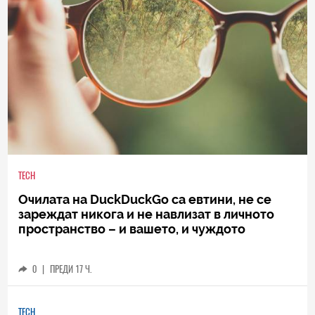
TECH
Очилата на DuckDuckGo са евтини, не се
зареждат никога и не навлизат в личното
пространство – и вашето, и чуждото
0
|
ПРЕДИ 17 Ч.
TECH