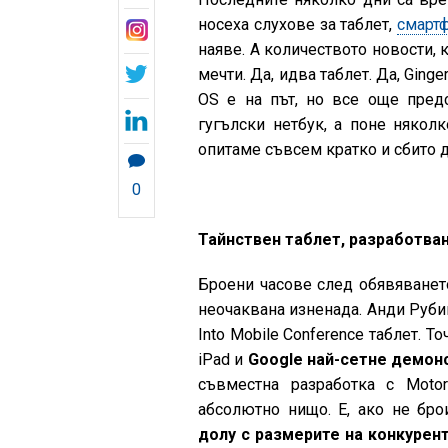
носеха слухове за таблет,
смарт
наяве. А количеството новости, 
мечти. Да, идва таблет. Да, Ging
OS е на път, но все още пред
гугълски нетбук, а поне няколк
опитаме съвсем кратко и сбито 
0
Тайнствен таблет, разработван 
Броени часове след обявяванет
неочаквана изненада. Анди Рубин
Into Mobile Conference таблет. Т
iPad и
Google най-сетне демон
съвместна разработка с Moto
абсолютно нищо. Е, ако не бр
долу с размерите на конкурент