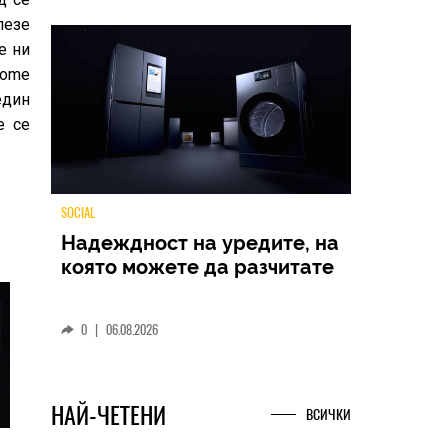
лезе
е ни
rome
един
е се
TECH
Samsung Galaxy Z Fold8
Ultra – ново име, познато
представяне
0
|
04.08.2026