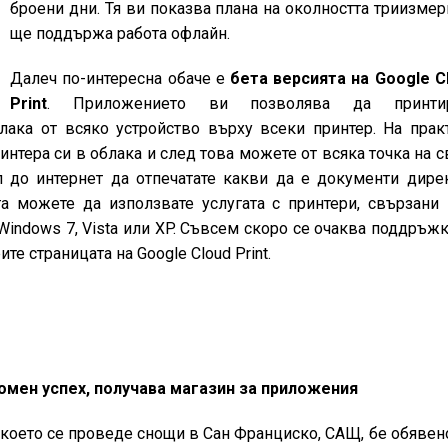
броени дни. Тя ви показва плана на околността триизмер
ще поддържа работа офлайн.
Далеч по-интересна обаче е
бета версията на Google C
Print
. Приложението ви позволява да принтир
лака от всяко устройство върху всеки принтер. На прак
интера си в облака и след това можете от всяка точка на с
п до интернет да отпечатате какви да е документи дире
га можете да използвате услугата с принтери, свързани
indows 7, Vista или XP. Съвсем скоро се очаква поддръжк
е страницата на Google Cloud Print.
омен успех, получава магазин за приложения
 което се проведе снощи в Сан Франциско, САЩ, бе обявено