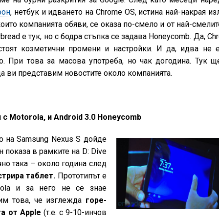
фон
, нетбук и идването на Chrome OS, истина най-накрая из
които компанията обяви, се оказа по-смело и от най-смелит
erbread е тук, но с бодра стъпка се задава Honeycomb. Да, Ch
стоят козметични промени и настройки. И да, идва не 
о. При това за масова употреба, но чак догодина. Тук щ
да ви представим новостите около компанията.
с Motorola, и Android 3.0 Honeycomb
о на Samsung Nexus S дойде
 показа в рамките на D: Dive
очно така – около година след
стрира таблет.
Прототипът е
rola и за него не се знае
оим това, че изглежда
горе-
а от Apple
(т.е. с 9-10-инчов