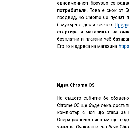
едноименният браузър се радв
потребители.
Това е скок от 5
предвид, че Chrome бе пуснат 
браузъра е доста светло.
Преди
стартира и магазинът за онл
безплатни и платени уеб-базира
Ето го и адреса на магазина:
http
Идва Chrome OS
На същото събитие бе обявено 
Chrome OS ще бъде лека, достъп
компютър с нея ще става за м
Операционната система ще под
знаеше. Очакваше се обаче Chro