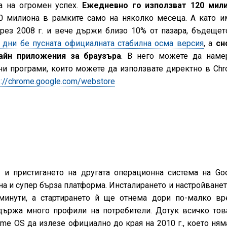
а на огромен успех.
Ежедневно го използват 120 мил
0 милиона в рамките само на няколко месеца. А като и
през 2008 г. и вече държи близо 10% от пазара, бъдещет
 дни бе пусната официалната стабилна осма версия
, а
сн
айн приложения за браузъра
. В него можете да наме
ни програми, които можете да използвате директно в Chr
s://chrome.google.com/webstore
и пристигането на другата операционна система на Goo
на и супер бърза платформа. Инсталирането и настройванет
инути, а стартирането й ще отнема дори по-малко вр
държа много профили на потребители. Дотук всичко тов
me OS да излезе официално до края на 2010 г., което ням