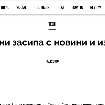
HIEND
SOCIAL
HICOMMENT
PLAY
HOW TO
REVIEW
TECH
ни засипа с новини и 
08.12.2010
ме на бурни разкрития за Google. След като месеци наре