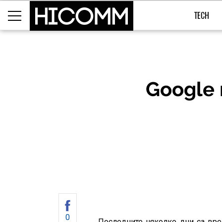
TECH
Google 
0
Последните няколко дни са вре