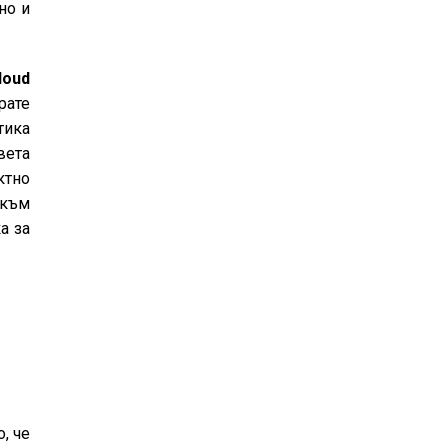
но и
loud
ате
тика
вета
ктно
 към
а за
, че