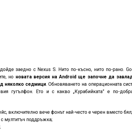
 дойде заедно с Nexus S. Нито по-късно, нито по-рано. Go
ите, но
новата версия на Android ще започне да завла
ед няколко седмици
. Обновяването на операционната сис
вия гугълфон. Ето и с какво „Курабийката” е по-добр
йс, включително вече фонът най-често е черен вместо бял
 с мултитъч поддръжка;
;