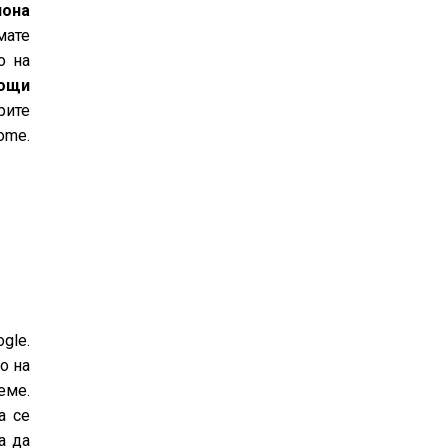
иона
мате
о на
ощи
рите
ome.
gle.
о на
еме.
а се
а да