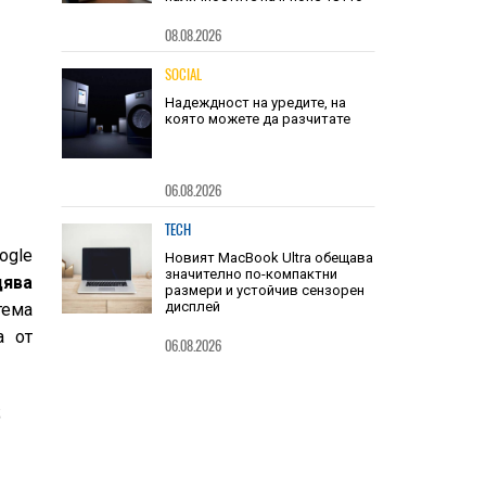
Недостигът на DRAM за
чиповете A20 Pro може да
застраши значително
наличностите на iPhone 18 Pro
08.08.2026
SOCIAL
Надеждност на уредите, на
която можете да разчитате
06.08.2026
ogle
дява
TECH
тема
Новият MacBook Ultra обещава
значително по-компактни
а от
размери и устойчив сензорен
дисплей
06.08.2026
;