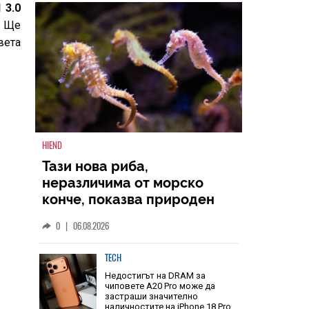
 3.0
НАЙ-ЧЕТЕНИ
ВСИЧКИ
. Ще
вета
HIEND
Тази нова риба,
неразличима от морско
конче, показва природен
дизайн, основан на
0
|
06.08.2026
уникалност и заемки
TECH