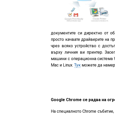
документите си директно от об
просто качвате драйверите на пр
чрез всяко устройство с достъ
върху личния ви принтер. Засе
машини с операционна система W
Mac и Linux.
Тук
можете да намерит
Google Chrome се радва на огр
На специалното Chrome събитие,