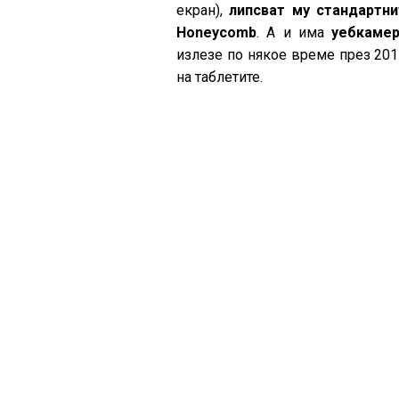
екран),
липсват му стандартни
Honeycomb
. А и има
уебкаме
излезе по някое време през 2011
на таблетите.