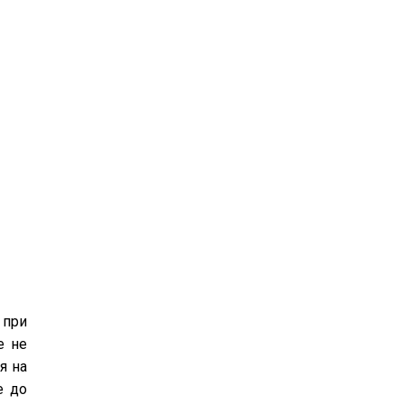
 при
е не
я на
е до