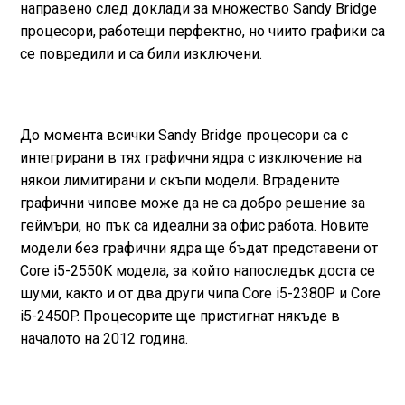
направено след доклади за множество Sandy Bridge
процесори, работещи перфектно, но чиито графики са
се повредили и са били изключени.
До момента всички Sandy Bridge процесори са с
интегрирани в тях графични ядра с изключение на
някои лимитирани и скъпи модели. Вградените
графични чипове може да не са добро решение за
геймъри, но пък са идеални за офис работа. Новите
модели без графични ядра ще бъдат представени от
Core i5-2550K модела, за който напоследък доста се
шуми, както и от два други чипа Core i5-2380P и Core
i5-2450P. Процесорите ще пристигнат някъде в
началото на 2012 година.