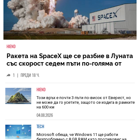
HIEND
Ракета на SpaceX ще се разбие в Луната
със скорост седем пъти по-голяма от
скоростта на звука
1
|
ПРЕДИ 18 Ч.
HIEND
Този връх е почти 3 пъти по-висок от Еверест, но
не може да го усетите, защото се издига в рамките
на 600 км
04.08.2026
TECH
Microsoft обеща, че Windows 11 ще работи
безпроблемно с 8 GB RAM като противовес на