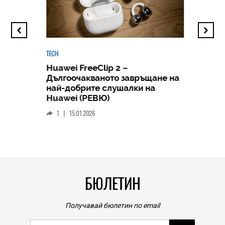
TECH
Huawei FreeClip 2 –
Дългоочакваното завръщане на
HICOMME
най-добрите слушалки на
Следв
Huawei (РЕВЮ)
смар
1
|
15.01.2026
личен
0
|
БЮЛЕТИН
Получавай бюлетин по email