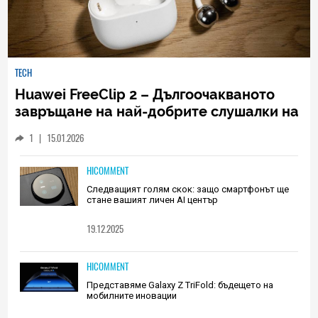
TECH
Huawei FreeClip 2 – Дългоочакваното
завръщане на най-добрите слушалки на
Huawei (РЕВЮ)
1
|
15.01.2026
HICOMMENT
Следващият голям скок: защо смартфонът ще
стане вашият личен AI център
19.12.2025
HICOMMENT
Представяме Galaxy Z TriFold: бъдещето на
мобилните иновации