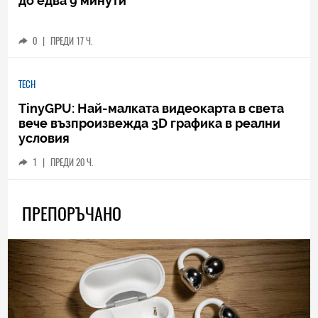
до едва 9 минути
0
|
ПРЕДИ 17 Ч.
TECH
TinyGPU: Най-малката видеокарта в света
вече възпроизвежда 3D графика в реални
условия
1
|
ПРЕДИ 20 Ч.
ПРЕПОРЪЧАНО