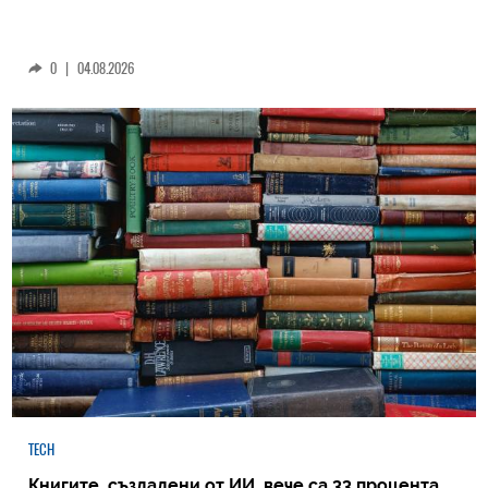
0
|
04.08.2026
TECH
Книгите, създадени от ИИ, вече са 33 процента