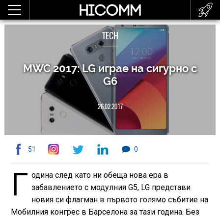
TECH
MWC 2017: LG играе на сигурно с
G6
26.02.2017
51
0
Г
одина след като ни обеща нова ера в
забавлението с модулния G5, LG представи
новия си флагман в първото голямо събитие на
Мобилния конгрес в Барселона за тази година. Без