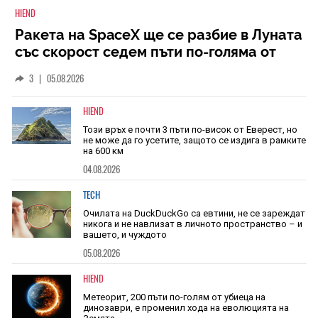
HIEND
Ракета на SpaceX ще се разбие в Луната
със скорост седем пъти по-голяма от
скоростта на звука
3
|
05.08.2026
HIEND
Този връх е почти 3 пъти по-висок от Еверест, но
не може да го усетите, защото се издига в рамките
на 600 км
04.08.2026
TECH
Очилата на DuckDuckGo са евтини, не се зареждат
никога и не навлизат в личното пространство – и
вашето, и чуждото
05.08.2026
HIEND
Метеорит, 200 пъти по-голям от убиеца на
динозаври, е променил хода на еволюцията на