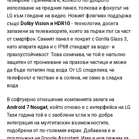
телефони. Причината е, колкото по-доброто
използване на предния панел, толкова и фокусът на
LG към гледане на видео. Новият флагман поддържа
също
Dolby Vision и HDR10
- технологии, досега
запазени за телевизорите, които за първи път са част
от смартфон. Самият панел е покрит с Gorilla Glass 3,
като апарата идва и с IP68 стандарт за водо- и
прахоустойчивост. Това означава, че той е напълно
защитен от проникване на прахови частици и може
да бъде потапян под вода. От LG споделиха, че
телефонът е тестван и в солена, не само в сладка
вода.
В софтуерно отношение компанията залага на
Android 7 Nougat
, който отново е с интерфейса на LG.
Тази година той е с заоблени ъгли и по-добра
интеграция на мултитаскин възможностите,
подобрени от по-големия екран. Добавена е и
поддръжка на Google Assistant. Има и нов режим за