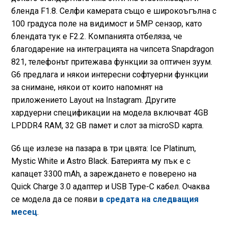
бленда F1.8. Селфи камерата също е широкоъгълна с
100 градуса поле на видимост и 5MP сензор, като
блендата тук е F2.2. Компанията отбеляза, че
благодарение на интеграцията на чипсета Snapdragon
821, телефонът притежава функции за оптичен зуум.
G6 предлага и някои интересни софтуерни функции
за снимане, някои от които напомнят на
приложението Layout на Instagram. Другите
хардуерни спецификации на модела включват 4GB
LPDDR4 RAM, 32 GB памет и слот за microSD карта.
G6 ще излезе на пазара в три цвята: Ice Platinum,
Mystic White и Astro Black. Батерията му пък е с
капацет 3300 mАh, a зареждането е поверено на
Quick Charge 3.0 адаптер и USB Type-C кабел. Очаква
се модела да се появи
в средата на следващия
месец
.