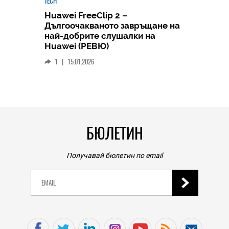
TECH
Huawei FreeClip 2 –
Дългоочакваното завръщане на
HICOMME
най-добрите слушалки на
Следв
Huawei (РЕВЮ)
смар
1
|
15.01.2026
личен
0
|
БЮЛЕТИН
Получавай бюлетин по email