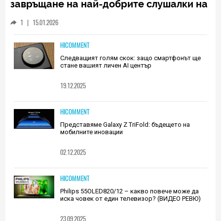
завръщане на най-добрите слушалки на
Huawei (РЕВЮ)
1
|
15.01.2026
HICOMMENT
Следващият голям скок: защо смартфонът ще
стане вашият личен AI център
19.12.2025
HICOMMENT
Представяме Galaxy Z TriFold: бъдещето на
мобилните иновации
02.12.2025
HICOMMENT
Philips 55OLED820/12 – какво повече може да
иска човек от един телевизор? (ВИДЕО РЕВЮ)
23.09.2025