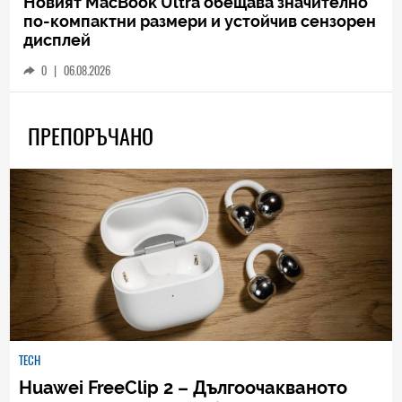
Новият MacBook Ultra обещава значително
по-компактни размери и устойчив сензорен
дисплей
0
|
06.08.2026
ПРЕПОРЪЧАНО
TECH
Huawei FreeClip 2 – Дългоочакваното