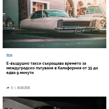
TECH
Е-въздушно такси съкращава времето за
междуградско пътуване в Калифорния от 35 до
едва 9 минути
0
|
05.08.2026