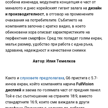
особена изненада, модулната концепция е част от
миналото и днес корейският гигант залага на
дизайн
и производителност
, в отговор на променените
очаквания на потребителите. Събитието на
компанията започна с кратко видео, в което
обикновени хора описват характеристиките на
перфектния смартфон. Сред тях попадат голям екран,
малък размер, удобство при работа с една ръка,
здравина, надеждност и качествени снимки.
Автор: Илия Темелков
Както и
слуховете предполагаха
, G6 пристига с 5.7-
инчов екран, който компанията нарича
FullVision
дисплей
и заема по-голямата част от предния панел.
Той е със съотношение на страните 18:9, вместо
стандартните 16:9, които сме виждали в други