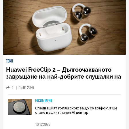
TECH
Huawei FreeClip 2 – Дългоочакваното
завръщане на най-добрите слушалки на
Huawei (РЕВЮ)
1
|
15.01.2026
HICOMMENT
Следващият голям скок: защо смартфонът ще
стане вашият личен AI център
19.12.2025