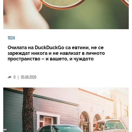
TECH
Очилата на DuckDuckGo са евтини, не се
зареждат никога и не навлизат в личното
пространство – и вашето, и чуждото
0
|
05.08.2026