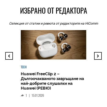
ИЗБРАНО ОТ РЕДАКТОРА
Селекция от статии и ревюта от редакторите на HiComm
TECH
Huawei FreeClip 2 –
Дългоочакваното завръщане на
HICOMME
най-добрите слушалки на
Следв
Huawei (РЕВЮ)
смар
1
|
15.01.2026
личен
0
|