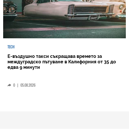
TECH
Е-въздушно такси съкращава времето за
междуградско пътуване в Калифорния от 35 до
едва 9 минути
0
|
05.08.2026