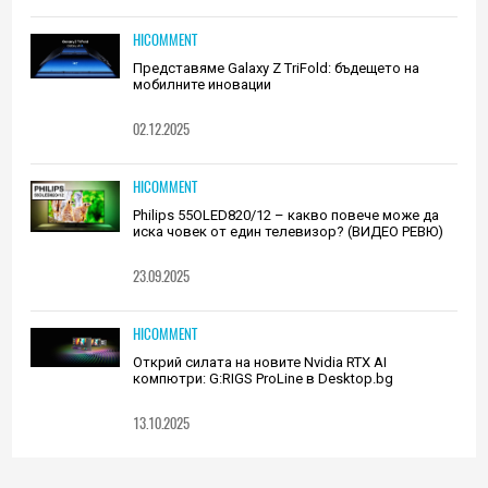
HICOMMENT
Представяме Galaxy Z TriFold: бъдещето на
мобилните иновации
02.12.2025
HICOMMENT
Philips 55OLED820/12 – какво повече може да
иска човек от един телевизор? (ВИДЕО РЕВЮ)
23.09.2025
HICOMMENT
Открий силата на новите Nvidia RTX AI
компютри: G:RIGS ProLine в Desktop.bg
13.10.2025