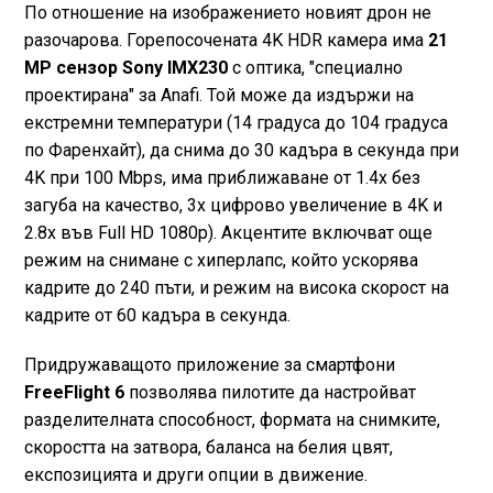
По отношение на изображението новият дрон не
разочарова. Горепосочената 4K HDR камера има
21
MP сензор Sony IMX230
с оптика, "специално
проектирана" за Anafi. Той може да издържи на
екстремни температури (14 градуса до 104 градуса
по Фаренхайт), да снима до 30 кадъра в секунда при
4K при 100 Mbps, има приближаване от 1.4x без
загуба на качество, 3x цифрово увеличение в 4K и
2.8x във Full HD 1080p). Акцентите включват още
режим на снимане с хиперлапс, който ускорява
кадрите до 240 пъти, и режим на висока скорост на
кадрите от 60 кадъра в секунда.
Придружаващото приложение за смартфони
FreeFlight 6
позволява пилотите да настройват
разделителната способност, формата на снимките,
скоростта на затвора, баланса на белия цвят,
експозицията и други опции в движение.