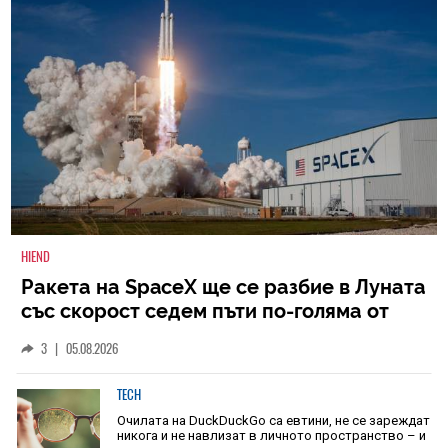
HIEND
Ракета на SpaceX ще се разбие в Луната
със скорост седем пъти по-голяма от
скоростта на звука
3
|
05.08.2026
TECH
Очилата на DuckDuckGo са евтини, не се зареждат
никога и не навлизат в личното пространство – и