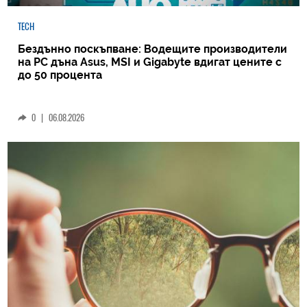
TECH
Бездънно поскъпване: Водещите производители
на РС дъна Asus, MSI и Gigabyte вдигат цените с
до 50 процента
0
|
06.08.2026