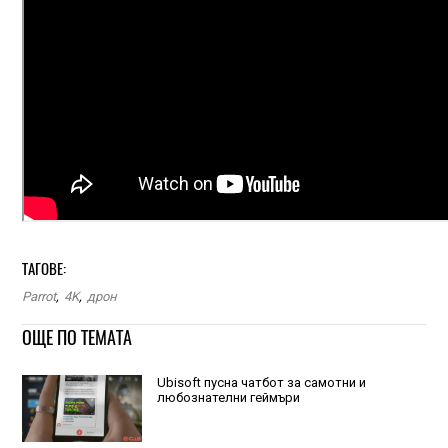
ТАГОВЕ:
Parrot
,
4K
,
дрон
ОЩЕ ПО ТЕМАТА
Ubisoft пусна чатбот за самотни и
любознателни геймъри