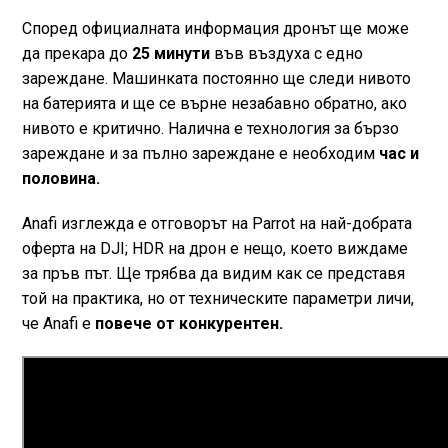
Според официалната информация дронът ще може
да прекара до
25 минути
във въздуха с едно
зареждане. Машинката постоянно ще следи нивото
на батерията и ще се върне незабавно обратно, ако
нивото е критично. Налична е технология за бързо
зареждане и за пълно зареждане е необходим
час и
половина.
Anafi изглежда е отговорът на Parrot на най-добрата
оферта на DJI; HDR на дрон е нещо, което виждаме
за пръв път. Ще трябва да видим как се представя
той на практика, но от техническите параметри личи,
че Anafi е
повече от конкурентен.