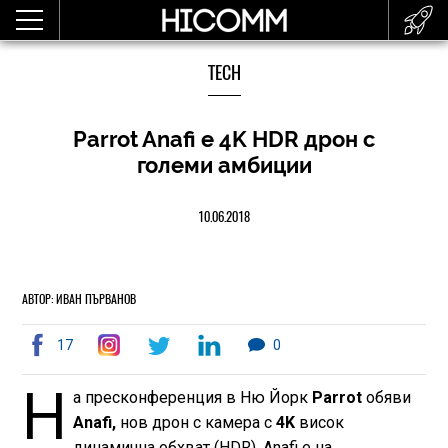
TECH
Parrot Anafi е 4K HDR дрон с
големи амбиции
10.06.2018
АВТОР: ИВАН ПЪРВАНОВ
17
0
Н
а пресконференция в Ню Йорк
Parrot
обяви
Anafi,
нов дрон с камера с
4K
висок
динамична обхват (HDR). Anafi е на