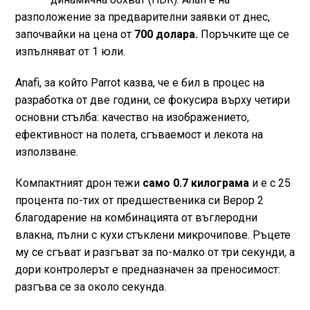
разположение за предварителни заявки от днес,
започвайки на цена от
700 долара.
Поръчките ще се
изпълняват от 1 юли.
Anafi, за който Parrot казва, че е бил в процес на
разработка от две години, се фокусира върху четири
основни стълба: качество на изображението,
ефективност на полета, сгъваемост и лекота на
използване.
Компактният дрон тежи
само 0.7 килограма
и е с 25
процента по-тих от предшественика си Bepop 2
благодарение на комбинацията от въглеродни
влакна, пълни с кухи стъклени микрочипове. Ръцете
му се сгъват и разгъват за по-малко от три секунди, а
дори контролерът е предназначен за преносимост:
разгъва се за около секунда.