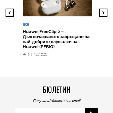
TECH
Huawei FreeClip 2 –
Дългоочакваното завръщане на
HICOMME
най-добрите слушалки на
Следв
Huawei (РЕВЮ)
смар
1
|
15.01.2026
личен
0
|
БЮЛЕТИН
Получавай бюлетин по email