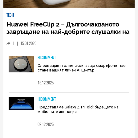
TECH
Huawei FreeClip 2 – Дългоочакваното
завръщане на най-добрите слушалки на
Huawei (РЕВЮ)
1
|
15.01.2026
HICOMMENT
Следващият голям скок: защо смартфонът ще
стане вашият личен AI център
19.12.2025
HICOMMENT
Представяме Galaxy Z TriFold: бъдещето на
мобилните иновации
02.12.2025