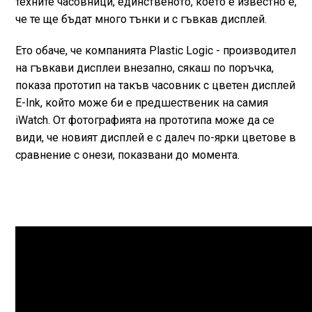
техните часовници, единственото, което е известно е,
че те ще бъдат много тънки и с гъвкав дисплей.
Ето обаче, че компанията Plastic Logic - производител
на гъвкави дисплеи внезапно, сякаш по поръчка,
показа прототип на такъв часовник с цветен дисплей
E-Ink, който може би е предшественик на самия
iWatch. От фотографията на прототипа може да се
види, че новият дисплей е с далеч по-ярки цветове в
сравнение с онези, показвани до момента.