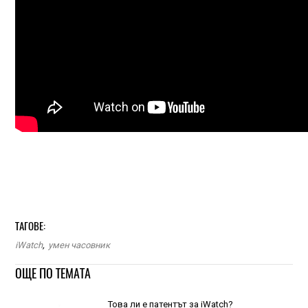
ТАГОВЕ:
iWatch
,
умен часовник
ОЩЕ ПО ТЕМАТА
Това ли е патентът за iWatch?