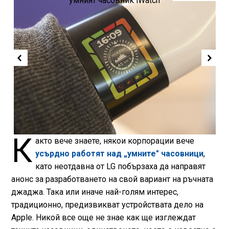
К
акто вече знаете, някои корпорации вече
усърдно работят над „умните" часовници
,
като неотдавна от LG побързаха да направят
анонс за разработването на свой вариант на ръчната
джаджа. Така или иначе най-голям интерес,
традиционно, предизвикват устройствата дело на
Apple. Никой все още не знае как ще изглеждат