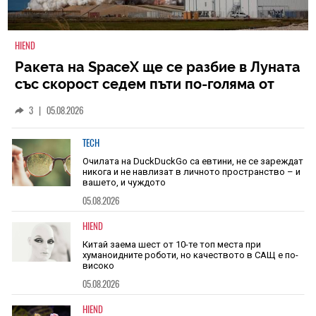
HIEND
Ракета на SpaceX ще се разбие в Луната
със скорост седем пъти по-голяма от
скоростта на звука
3
|
05.08.2026
TECH
Очилата на DuckDuckGo са евтини, не се зареждат
никога и не навлизат в личното пространство – и
вашето, и чуждото
05.08.2026
HIEND
Китай заема шест от 10-те топ места при
хуманоидните роботи, но качеството в САЩ е по-
високо
05.08.2026
HIEND