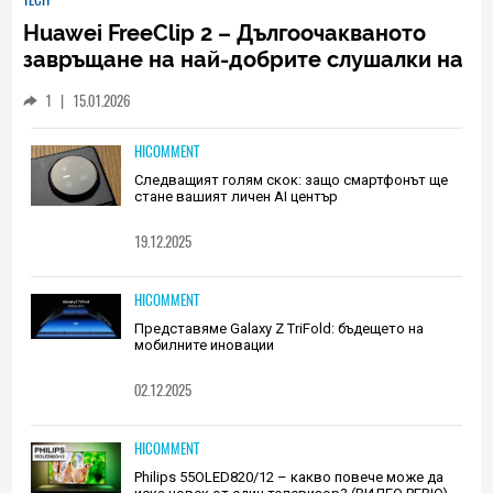
Huawei FreeClip 2 – Дългоочакваното
завръщане на най-добрите слушалки на
Huawei (РЕВЮ)
1
|
15.01.2026
HICOMMENT
Следващият голям скок: защо смартфонът ще
стане вашият личен AI център
19.12.2025
HICOMMENT
Представяме Galaxy Z TriFold: бъдещето на
мобилните иновации
02.12.2025
HICOMMENT
Philips 55OLED820/12 – какво повече може да