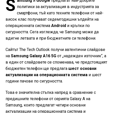
S
amsung
и
Google
предлагат най-добрите
политики за актуализация в индустрията за
смартфони, тъй като техните телефони от най-
висок клас получават седемгодишни ъпдейти на
операционната система
Android
и кръпки по
сигурността. Сега изглежда, че Samsung може да
вдигне летвата и при бюджетните си телефони.
Сайтът The Tech Outlook получи автентични слайдове
на
Samsung Galaxy A16 5G
от „надежден източник“, а
в един от слайдовете се споменава, че предстоящият
бюджетен телефон ще предлага
шест основни
актуализации на операционната система
и шест
години пачове по сигурността.
Това е значителна стъпка напред в сравнение с
предишните телефони от серията Galaxy A на
Samsung, които предлагат четири основни
актуализации на операционната система и