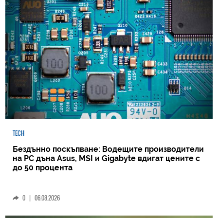
TECH
Бездънно поскъпване: Водещите производители
на РС дъна Asus, MSI и Gigabyte вдигат цените с
до 50 процента
0
|
06.08.2026