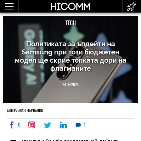
TECH
Политиката за ъпдейти на
Samsung при този бюджетен
модел ще скрие топката дори на
флагманите
24.09.2024
АВТОР: ИВАН ПЪРВАНОВ
0
1