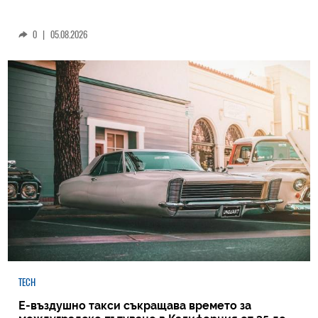
0
|
05.08.2026
TECH
Е-въздушно такси съкращава времето за