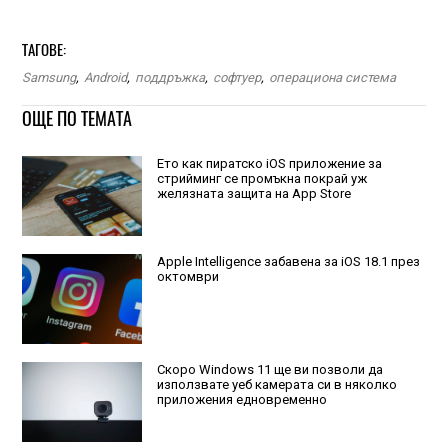
ТАГОВЕ:
Samsung
,
Android
,
поддръжка
,
софтуер
,
операциона система
ОЩЕ ПО ТЕМАТА
Ето как пиратско iOS приложение за
стрийминг се промъкна покрай уж
желязната защита на App Store
Apple Intelligence забавена за iOS 18.1 през
октомври
Скоро Windows 11 ще ви позволи да
използвате уеб камерата си в няколко
приложения едновременно