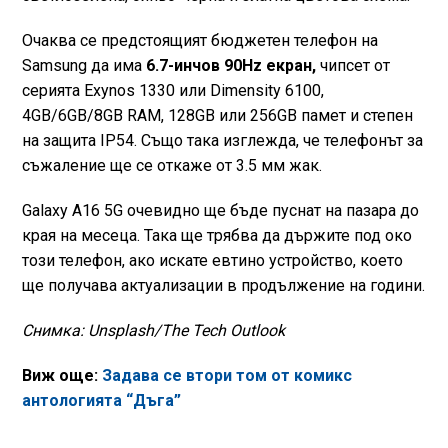
Очаква се предстоящият бюджетен телефон на
Samsung да има
6.7-инчов 90Hz екран,
чипсет от
серията Exynos 1330 или Dimensity 6100,
4GB/6GB/8GB RAM, 128GB или 256GB памет и степен
на защита IP54. Също така изглежда, че телефонът за
съжаление ще се откаже от 3.5 мм жак.
Galaxy A16 5G очевидно ще бъде пуснат на пазара до
края на месеца. Така ще трябва да държите под око
този телефон, ако искате евтино устройство, което
ще получава актуализации в продължение на години.
Снимка: Unsplash/The Tech Outlook
Виж още:
Задава се втори том от комикс
антологията “Дъга”