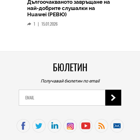
Дългоочакваното завръщане на
HICOMME
най-добрите слушалки на
Следв
Huawei (РЕВЮ)
смар
1
|
15.01.2026
личен
0
|
БЮЛЕТИН
Получавай бюлетин по email