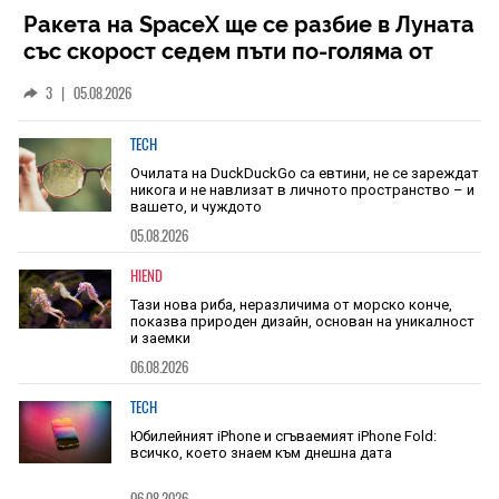
Ракета на SpaceX ще се разбие в Луната
със скорост седем пъти по-голяма от
скоростта на звука
3
|
05.08.2026
TECH
Очилата на DuckDuckGo са евтини, не се зареждат
никога и не навлизат в личното пространство – и
вашето, и чуждото
05.08.2026
HIEND
Тази нова риба, неразличима от морско конче,
показва природен дизайн, основан на уникалност
и заемки
06.08.2026
TECH
Юбилейният iPhone и сгъваемият iPhone Fold:
всичко, което знаем към днешна дата
06.08.2026