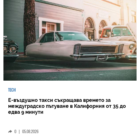
TECH
Е-въздушно такси съкращава времето за
междуградско пътуване в Калифорния от 35 до
едва 9 минути
0
|
05.08.2026