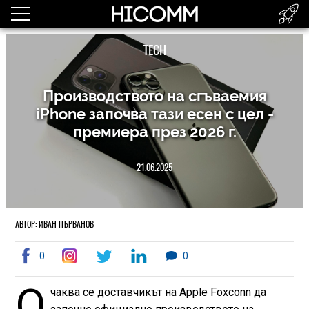
TECH
Производството на сгъваемия
iPhone започва тази есен с цел -
премиера през 2026 г.
21.06.2025
АВТОР: ИВАН ПЪРВАНОВ
0
0
О
чаква се доставчикът на Apple Foxconn да