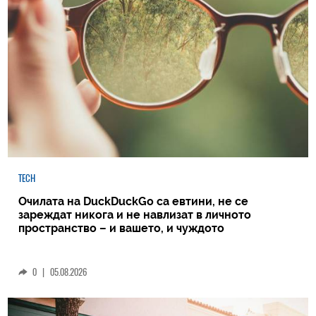
TECH
Очилата на DuckDuckGo са евтини, не се
зареждат никога и не навлизат в личното
пространство – и вашето, и чуждото
0
|
05.08.2026