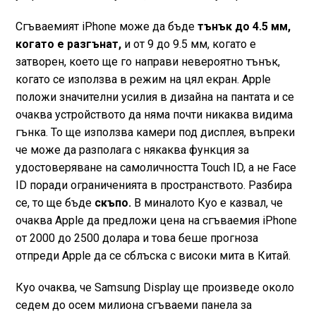
Сгъваемият iPhone може да бъде
тънък до 4.5 мм,
когато е разгънат,
и от 9 до 9.5 мм, когато е
затворен, което ще го направи невероятно тънък,
когато се използва в режим на цял екран. Apple
положи значителни усилия в дизайна на пантата и се
очаква устройството да няма почти никаква видима
гънка. То ще използва камери под дисплея, въпреки
че може да разполага с някаква функция за
удостоверяване на самоличността Touch ID, а не Face
ID поради ограниченията в пространството. Разбира
се, то ще бъде
скъпо.
В миналото Куо е казвал, че
очаква Apple да предложи цена на сгъваемия iPhone
от 2000 до 2500 долара и това беше прогноза
отпреди Apple да се сблъска с високи мита в Китай.
Куо очаква, че Samsung Display ще произведе около
седем до осем милиона сгъваеми панела за