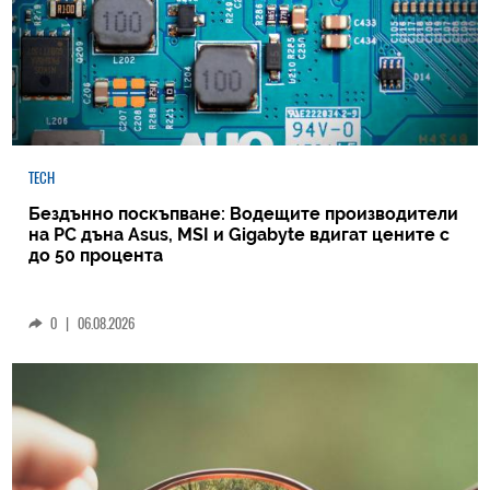
TECH
Бездънно поскъпване: Водещите производители
на РС дъна Asus, MSI и Gigabyte вдигат цените с
до 50 процента
0
|
06.08.2026