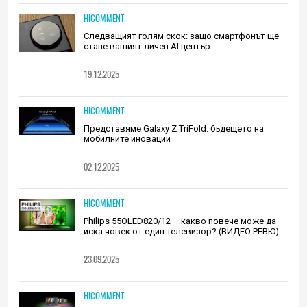
HICOMMENT
Следващият голям скок: защо смартфонът ще
стане вашият личен AI център
19.12.2025
HICOMMENT
Представяме Galaxy Z TriFold: бъдещето на
мобилните иновации
02.12.2025
HICOMMENT
Philips 55OLED820/12 – какво повече може да
иска човек от един телевизор? (ВИДЕО РЕВЮ)
23.09.2025
HICOMMENT