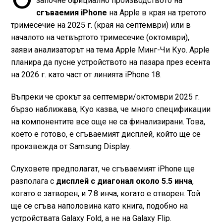
започне официално производството на
сгъваемия iPhone
на Apple в края на третото
тримесечие на 2025 г. (края на септември) или в
началото на четвъртото тримесечие (октомври),
заяви анализаторът на тема Apple Минг-Чи Куо. Apple
планира да пусне устройството на пазара през есента
на 2026 г. като част от линията iPhone 18.
Въпреки че срокът за септември/октомври 2025 г.
бързо наближава, Куо казва, че много спецификации
на компонентите все още не са финализирани. Това,
което е готово, е сгъваемият дисплей, който ще се
произвежда от Samsung Display.
Слуховете предполагат, че сгъваемият iPhone ще
разполага с
дисплей с диагонал около 5.5 инча
,
когато е затворен, и 7.8 инча, когато е отворен. Той
ще се сгъва наполовина като книга, подобно на
устройствата Galaxy Fold, а не на Galaxy Flip.