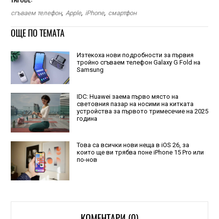
сгъваем телефон
,
Apple
,
iPhone
,
смартфон
ОЩЕ ПО ТЕМАТА
Изтекоха нови подробности за първия
тройно сгъваем телефон Galaxy G Fold на
Samsung
IDC: Huawei заема първо място на
световния пазар на носими на китката
устройства за първото тримесечие на 2025
година
Това са всички нови неща в iOS 26, за
които ще ви трябва поне iPhone 15 Pro или
по-нов
КОМЕНТАРИ (0)