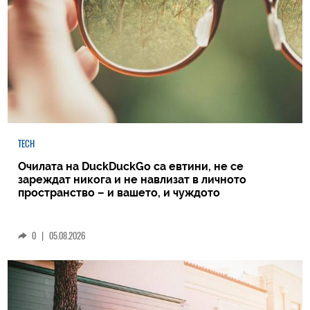
TECH
Очилата на DuckDuckGo са евтини, не се
зареждат никога и не навлизат в личното
пространство – и вашето, и чуждото
0
|
05.08.2026