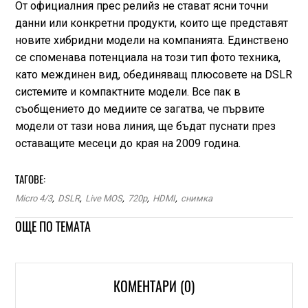
От официалния прес релийз не стават ясни точни
данни или конкретни продукти, които ще представят
новите хибридни модели на компанията. Единствено
се споменава потенциала на този тип фото техника,
като междинен вид, обединяващ плюсовете на DSLR
системите и компактните модели. Все пак в
съобщението до медиите се загатва, че първите
модели от тази нова линия, ще бъдат пуснати през
оставащите месеци до края на 2009 година.
ТАГОВЕ:
Micro 4/3
,
DSLR
,
Live MOS
,
720p
,
HDMI
,
снимка
ОЩЕ ПО ТЕМАТА
КОМЕНТАРИ (0)