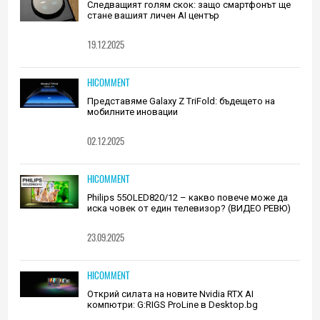
Следващият голям скок: защо смартфонът ще
стане вашият личен AI център
19.12.2025
HICOMMENT
Представяме Galaxy Z TriFold: бъдещето на
мобилните иновации
02.12.2025
HICOMMENT
Philips 55OLED820/12 – какво повече може да
иска човек от един телевизор? (ВИДЕО РЕВЮ)
23.09.2025
HICOMMENT
Открий силата на новите Nvidia RTX AI
компютри: G:RIGS ProLine в Desktop.bg