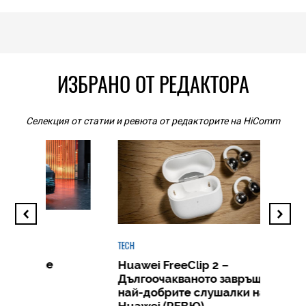
ИЗБРАНО ОТ РЕДАКТОРА
Селекция от статии и ревюта от редакторите на HiComm
TECH
Huawei FreeClip 2 –
Дългоочакваното завръщане на
HICOMME
най-добрите слушалки на
Следв
Huawei (РЕВЮ)