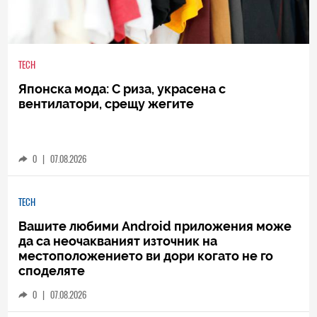
TECH
Японска мода: С риза, украсена с
вентилатори, срещу жегите
0
|
07.08.2026
TECH
Вашите любими Android приложения може
да са неочакваният източник на
местоположението ви дори когато не го
споделяте
0
|
07.08.2026