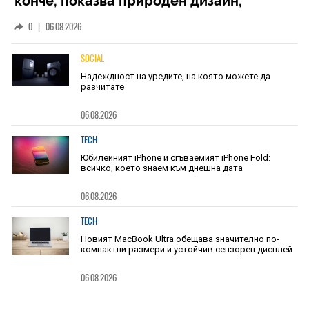
конче, показва природен дизайн,
основан на уникалност и заемки
0
|
06.08.2026
SOCIAL
Надеждност на уредите, на която можете да
разчитате
06.08.2026
TECH
Юбилейният iPhone и сгъваемият iPhone Fold:
всичко, което знаем към днешна дата
06.08.2026
TECH
Новият MacBook Ultra обещава значително по-
компактни размери и устойчив сензорен дисплей
06.08.2026