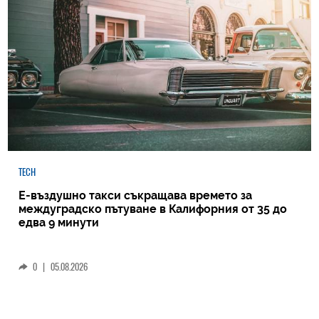
TECH
Е-въздушно такси съкращава времето за
междуградско пътуване в Калифорния от 35 до
едва 9 минути
0
|
05.08.2026