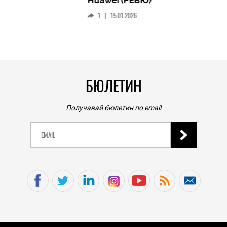
смар
1
|
15.01.2026
личен
0
|
БЮЛЕТИН
Получавай бюлетин по email