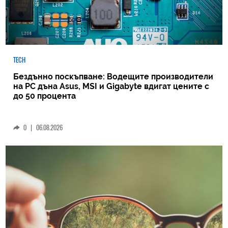
TECH
Бездънно поскъпване: Водещите производители
на РС дъна Asus, MSI и Gigabyte вдигат цените с
до 50 процента
0
|
06.08.2026