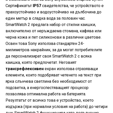
Сертификатът
IP57
свидетелства, че устройството е
прахоустойчиво и водоустойчиво на дълбочина до
един метър в сладка вода за половин час.
SmartWatch 2 предлага набор от стилни каишки,
включително от неръждаема стомана, кафява или
черна кожа и пет силиконови в различни цветове.
Освен това Sony използва стандартен 24-
милиметров накрайник, за да могат потребителите
да персонализират своя SmartWatch 2 с всяка
каишка, която предпочетат. Неговият
трансрефлексивен
екран използва отразяващи
елементи, които подобряват четенето на текст при
ярка слънчева светлина без необходимост от
подсветка, а енергоспестяващият процесор
позволява оптимална работа на батерията.
Резултатът от всичко това е устройство, което
издържа (при нормални условия на работа) до четири
дни. SmartWatch 2 функционира като допълнение