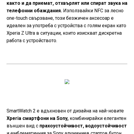
както и да приемат, отхвърлят или спират звука на
телефонни обаждания.
Използвайки NFC за лесно
one-touch свързване, този безжичен аксесоар е
идеален за употреба с устройства с голям екран като
Xperia Z Ultra в ситуации, които изискват дискретна
работа с устройството.
SmartWatch 2 е вдъхновен от дизайна на най-новите
Xperia смартфони на Sony,
комбинирайки елегантен
външен вид с
прахоустойчивост, водоустойчивост
и емблематичния за Sony алуминиев стартов бутон.