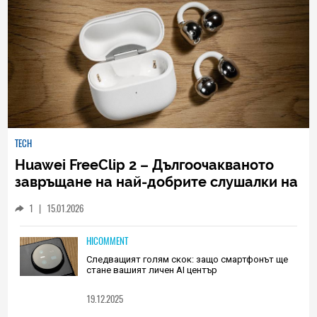
TECH
Huawei FreeClip 2 – Дългоочакваното
завръщане на най-добрите слушалки на
Huawei (РЕВЮ)
1
|
15.01.2026
HICOMMENT
Следващият голям скок: защо смартфонът ще
стане вашият личен AI център
19.12.2025