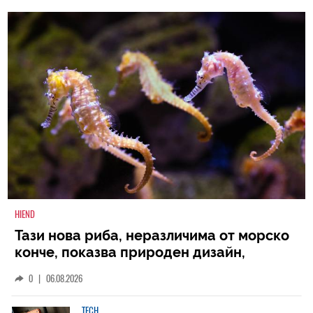
HIEND
Тази нова риба, неразличима от морско
конче, показва природен дизайн,
основан на уникалност и заемки
0
|
06.08.2026
TECH