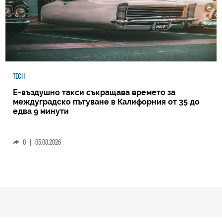
TECH
Е-въздушно такси съкращава времето за
междуградско пътуване в Калифорния от 35 до
едва 9 минути
0
|
05.08.2026