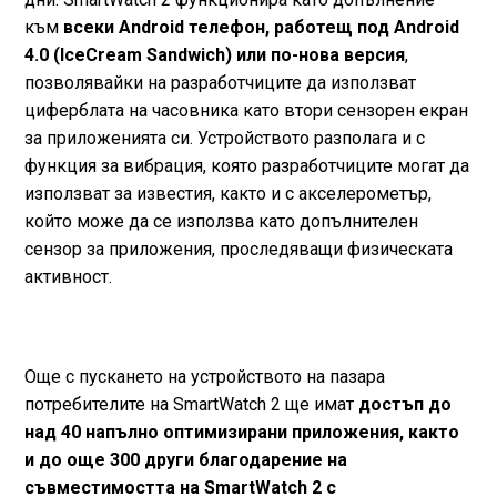
към
всеки Android телефон, работещ под Android
4.0 (IceCream Sandwich) или по-нова версия
,
позволявайки на разработчиците да използват
циферблата на часовника като втори сензорен екран
за приложенията си. Устройството разполага и с
функция за вибрация, която разработчиците могат да
използват за известия, както и с акселерометър,
който може да се използва като допълнителен
сензор за приложения, проследяващи физическата
активност.
Още с пускането на устройството на пазара
потребителите на SmartWatch 2 ще имат
достъп до
над 40 напълно оптимизирани приложения, както
и до още 300 други благодарение на
съвместимостта на SmartWatch 2 с