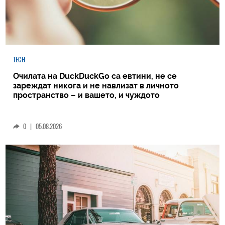
TECH
Очилата на DuckDuckGo са евтини, не се
зареждат никога и не навлизат в личното
пространство – и вашето, и чуждото
0
|
05.08.2026