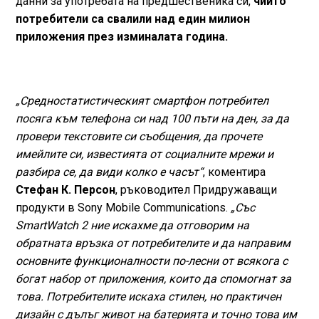
данни за употребата на предшественика си,
чиито
потребители са свалили над един милион
приложения през изминалата година.
„Средностатистическият смартфон потребител
посяга към телефона си над 100 пъти на ден, за да
провери текстовите си съобщения, да прочете
имейлите си, известията от социалните мрежи и
разбира се, да види колко е часът“
, коментира
Стефан К. Персон
, ръководител Придружаващи
продукти в Sony Mobile Communications.
„Със
SmartWatch 2 ние искахме да отговорим на
обратната връзка от потребителите и да направим
основните функционалности по-лесни от всякога с
богат набор от приложения, които да спомогнат за
това. Потребителите искаха стилен, но практичен
дизайн с дълъг живот на батерията и точно това им