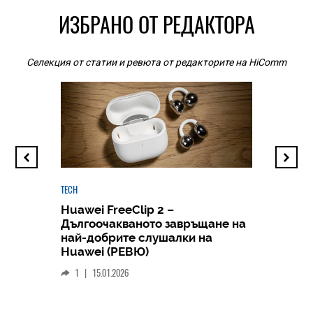
ИЗБРАНО ОТ РЕДАКТОРА
Селекция от статии и ревюта от редакторите на HiComm
TECH
Huawei FreeClip 2 –
Дългоочакваното завръщане на
HICOMME
най-добрите слушалки на
Следв
Huawei (РЕВЮ)
смар
1
|
15.01.2026
личен
0
|