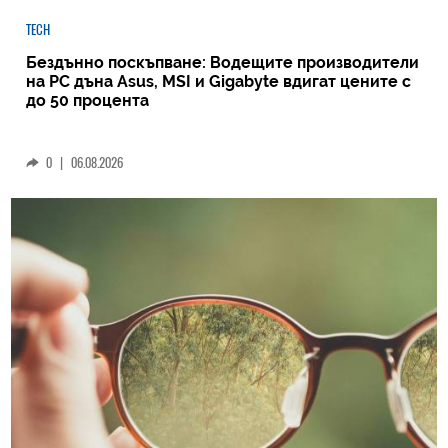
TECH
Бездънно поскъпване: Водещите производители
на РС дъна Asus, MSI и Gigabyte вдигат цените с
до 50 процента
0
|
06.08.2026