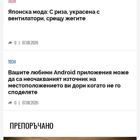
TECH
Японска мода: С риза, украсена с
вентилатори, срещу жегите
0
|
07.08.2026
TECH
Вашите любими Android приложения може
да са неочакваният източник на
местоположението ви дори когато не го
споделяте
0
|
07.08.2026
ПРЕПОРЪЧАНО