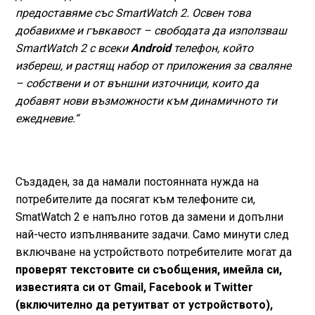
предоставяме със SmartWatch 2. Освен това
добавихме и гъвкавост – свободата да използваш
SmartWatch 2 с всеки
Android
телефон, който
избереш, и растящ набор от приложения за сваляне
– собствени и от външни източници, които да
добавят нови възможности към динамичното ти
ежедневие.“
Създаден, за да намали постоянната нужда на
потребителите да посягат към телефоните си,
SmatWatch 2 е напълно готов да замени и допълни
най-често изпълняваните задачи. Само минути след
включване на устройството потребителите могат да
проверят текстовите си съобщения, имейла си,
известията си от Gmail, Facebook и Twitter
(включително да ретуитват от устройството),