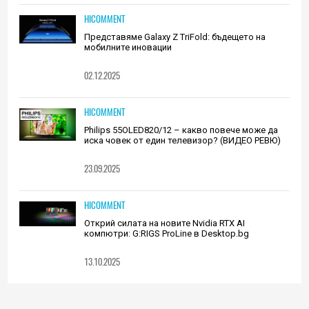
HICOMMENT
Представяме Galaxy Z TriFold: бъдещето на
мобилните иновации
02.12.2025
HICOMMENT
Philips 55OLED820/12 – какво повече може да
иска човек от един телевизор? (ВИДЕО РЕВЮ)
23.09.2025
HICOMMENT
Открий силата на новите Nvidia RTX AI
компютри: G:RIGS ProLine в Desktop.bg
13.10.2025