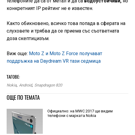
телефоните да са от метал и да са
водоустойчиви,
но
конкретният IP рейтинг не е известен.
Както обикновено, всичко това попада в сферата на
слуховете и трябва да се приема със съответната
доза скептицизъм.
Виж още:
Moto Z и Moto Z Force получават
поддръжка на Daydream VR тази седмица
ТАГОВЕ:
Nokia
,
Android
,
Snapdragon 820
ОЩЕ ПО ТЕМАТА
Официално: на MWC 2017 ще видим
телефони с марката Nokia