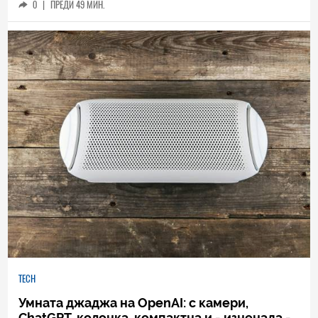
0
|
ПРЕДИ 49 МИН.
TECH
Умната джаджа на OpenAI: с камери,
ChatGPT, колонка, компактна и - изненада -