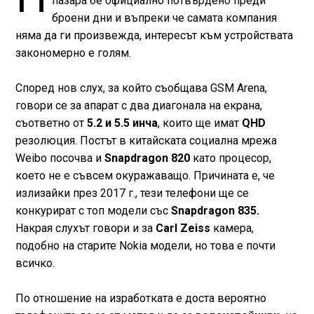
пазара бе официално потвърдено преди
броени дни и въпреки че самата компания
няма да ги произвежда, интересът към устройствата
закономерно е голям.
Според нов слух, за който съобщава GSM Arena,
говори се за апарат с два диагонала на екрана,
съответно от
5.2 и 5.5 инча
, които ще имат
QHD
резолюция. Постът в китайската социална мрежа
Weibo посочва и
Snapdragon 820
като процесор,
което не е съвсем окуражаващо. Причината е, че
излизайки през 2017 г., тези телефони ще се
конкурират с топ модели със
Snapdragon 835.
Накрая слухът говори и за
Carl Zeiss
камера,
подобно на старите Nokia модели, но това е почти
всичко.
По отношение на изработката е доста вероятно