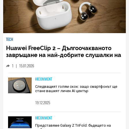
TECH
Huawei FreeClip 2 – Дългоочакваното
завръщане на най-добрите слушалки на
Huawei (РЕВЮ)
1
|
15.01.2026
HICOMMENT
Следващият голям скок: защо смартфонът ще
стане вашият личен AI център
19.12.2025
HICOMMENT
Представяме Galaxy Z TriFold: бъдещето на