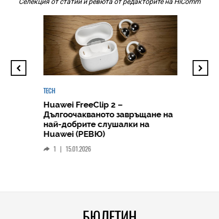
Селекция от статии и ревюта от редакторите на HiComm
TECH
Huawei FreeClip 2 –
Дългоочакваното завръщане на
HICOMME
най-добрите слушалки на
Следв
Huawei (РЕВЮ)
смар
1
|
15.01.2026
личен
0
|
БЮЛЕТИН