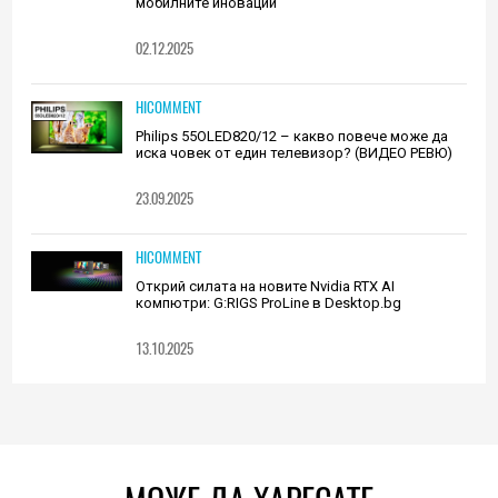
мобилните иновации
02.12.2025
HICOMMENT
Philips 55OLED820/12 – какво повече може да
иска човек от един телевизор? (ВИДЕО РЕВЮ)
23.09.2025
HICOMMENT
Открий силата на новите Nvidia RTX AI
компютри: G:RIGS ProLine в Desktop.bg
13.10.2025