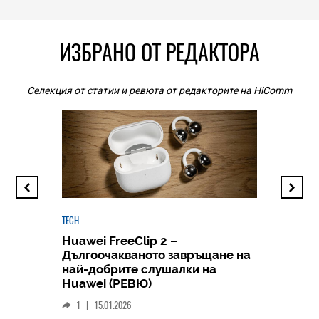
ИЗБРАНО ОТ РЕДАКТОРА
Селекция от статии и ревюта от редакторите на HiComm
TECH
Huawei FreeClip 2 –
Дългоочакваното завръщане на
HICOMME
най-добрите слушалки на
Следв
Huawei (РЕВЮ)
смар
1
|
15.01.2026
личен