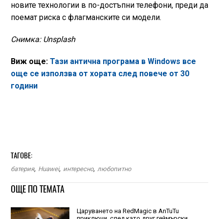
новите технологии в по-достъпни телефони, преди да
поемат риска с флагманските си модели.
Снимка: Unsplash
Виж още:
Тази антична програма в Windows все
още се използва от хората след повече от 30
години
ТАГОВЕ:
батерия
,
Huawei
,
интересно
,
любопитно
ОЩЕ ПО ТЕМАТА
Царуването на RedMagic в AnTuTu
приключи, след като друг геймърски