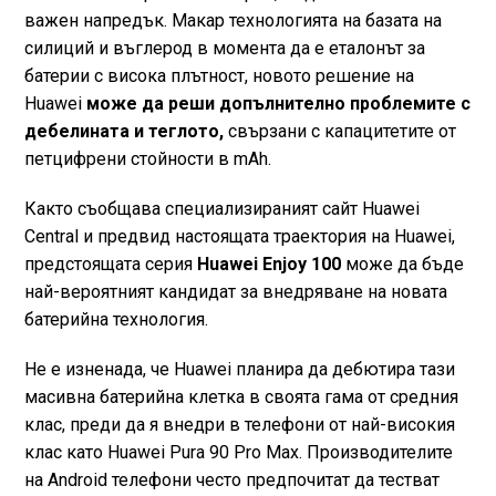
важен напредък. Макар технологията на базата на
силиций и въглерод в момента да е еталонът за
батерии с висока плътност, новото решение на
Huawei
може да реши допълнително проблемите с
дебелината и теглото,
свързани с капацитетите от
петцифрени стойности в mAh.
Както съобщава специализираният сайт Huawei
Central и предвид настоящата траектория на Huawei,
предстоящата серия
Huawei Enjoy 100
може да бъде
най-вероятният кандидат за внедряване на новата
батерийна технология.
Не е изненада, че Huawei планира да дебютира тази
масивна батерийна клетка в своята гама от средния
клас, преди да я внедри в телефони от най-високия
клас като Huawei Pura 90 Pro Max. Производителите
на Android телефони често предпочитат да тестват