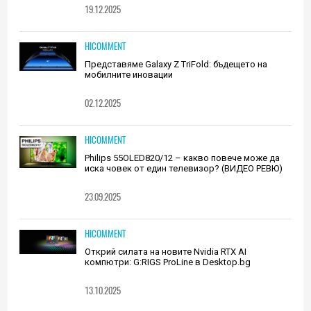
19.12.2025
HICOMMENT
Представяме Galaxy Z TriFold: бъдещето на
мобилните иновации
02.12.2025
HICOMMENT
Philips 55OLED820/12 – какво повече може да
иска човек от един телевизор? (ВИДЕО РЕВЮ)
23.09.2025
HICOMMENT
Открий силата на новите Nvidia RTX AI
компютри: G:RIGS ProLine в Desktop.bg
13.10.2025