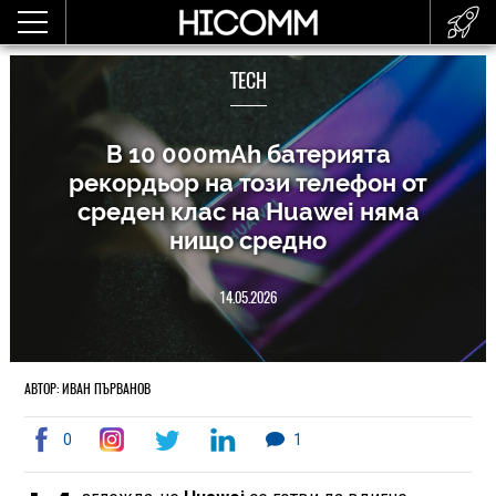
TECH
В 10 000mAh батерията
рекордьор на този телефон от
среден клас на Huawei няма
нищо средно
14.05.2026
АВТОР: ИВАН ПЪРВАНОВ
0
1