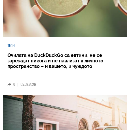
TECH
Очилата на DuckDuckGo са евтини, не се
зареждат никога и не навлизат в личното
пространство – и вашето, и чуждото
0
|
05.08.2026