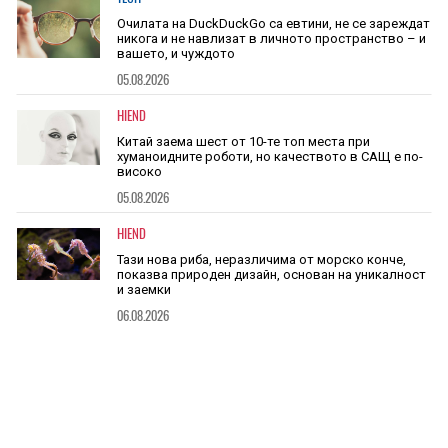
Очилата на DuckDuckGo са евтини, не се зареждат
никога и не навлизат в личното пространство – и
вашето, и чуждото
05.08.2026
HIEND
Китай заема шест от 10-те топ места при
хуманоидните роботи, но качеството в САЩ е по-
високо
05.08.2026
HIEND
Тази нова риба, неразличима от морско конче,
показва природен дизайн, основан на уникалност
и заемки
06.08.2026