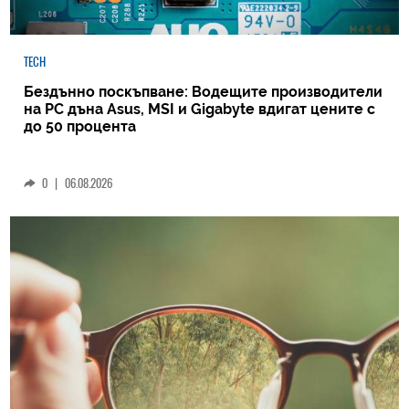
TECH
Бездънно поскъпване: Водещите производители
на РС дъна Asus, MSI и Gigabyte вдигат цените с
до 50 процента
0
|
06.08.2026