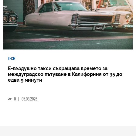
TECH
Е-въздушно такси съкращава времето за
междуградско пътуване в Калифорния от 35 до
едва 9 минути
0
|
05.08.2026