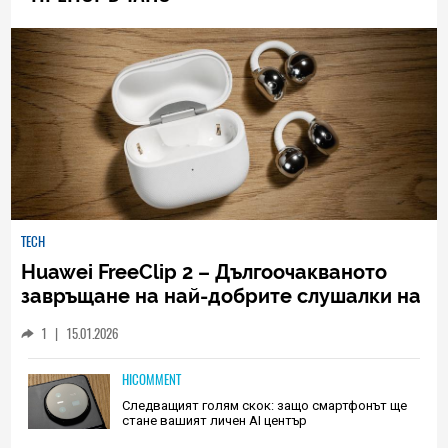
TECH
Huawei FreeClip 2 – Дългоочакваното
завръщане на най-добрите слушалки на
Huawei (РЕВЮ)
1
|
15.01.2026
HICOMMENT
Следващият голям скок: защо смартфонът ще
стане вашият личен AI център