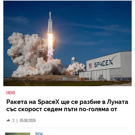
HIEND
Ракета на SpaceX ще се разбие в Луната
със скорост седем пъти по-голяма от
скоростта на звука
3
|
05.08.2026
TECH