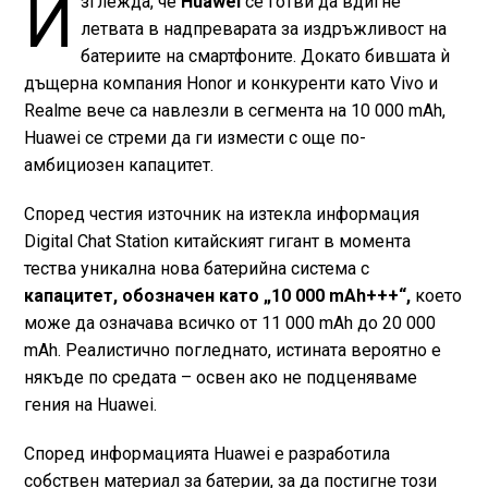
И
зглежда, че
Huawei
се готви да вдигне
летвата в надпреварата за издръжливост на
батериите на смартфоните. Докато бившата ѝ
дъщерна компания Honor и конкуренти като Vivo и
Realme вече са навлезли в сегмента на 10 000 mAh,
Huawei се стреми да ги измести с още по-
амбициозен капацитет.
Според честия източник на изтекла информация
Digital Chat Station китайският гигант в момента
тества уникална нова батерийна система с
капацитет, обозначен като „10 000 mAh+++“,
което
може да означава всичко от 11 000 mAh до 20 000
mAh. Реалистично погледнато, истината вероятно е
някъде по средата – освен ако не подценяваме
гения на Huawei.
Според информацията Huawei е разработила
собствен материал за батерии, за да постигне този