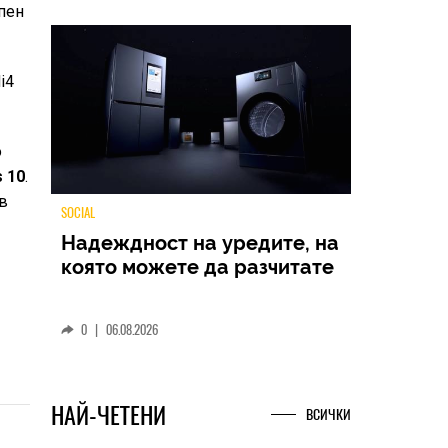
пен
i4
о
s 10
.
ов
TECH
Samsung Galaxy Z Fold8
Ultra – ново име, познато
представяне
0
|
04.08.2026