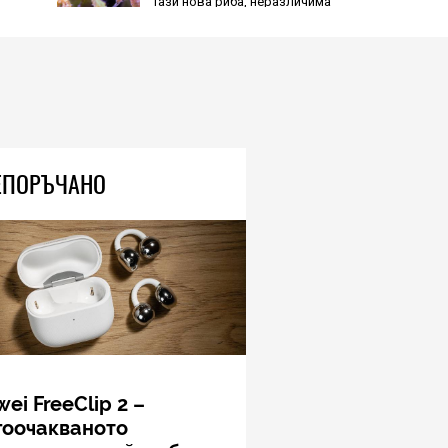
HIEND
Тази нова риба, неразличима
от морско конче, показва
природен дизайн, основан на
уникалност и заемки
06.08.2026
SOCIAL
ЕПОРЪЧАНО
Надеждност на уредите, на
която можете да разчитате
06.08.2026
TECH
Юбилейният iPhone и
сгъваемият iPhone Fold:
всичко, което знаем към
днешна дата
ei FreeClip 2 –
гоочакваното
06.08.2026