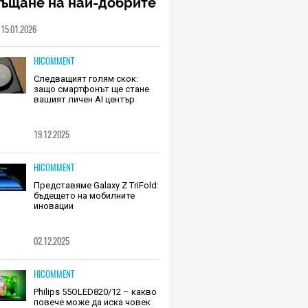
ръщане на най-добрите
шалки на Huawei (РЕВЮ)
15.01.2026
HICOMMENT
Следващият голям скок:
защо смартфонът ще стане
вашият личен AI център
19.12.2025
HICOMMENT
Представяме Galaxy Z TriFold:
бъдещето на мобилните
иновации
02.12.2025
HICOMMENT
Philips 55OLED820/12 – какво
повече може да иска човек