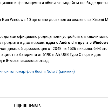
циално информацията и обяви, че ъпдейтът ще бъде достъ
 Бин Windows 10 ще стане достъпен за сваляне за Xiaomi M
редстави официално редица нови устройства, включителн
се предлага в две версии:
една с Android и друга с Window
нчов дисплей с резолюция от 2048 на 1536 пиксела, 64-бит
пацитет на батерията от 6190 mAh, USB Type C порт и две
д и 8-мегапикселова отзад.
ия си топ смартфон Redmi Note 3 (снимки)
ОЩЕ ПО ТЕМАТА