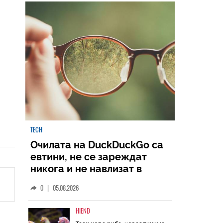
НАЙ-ЧЕТЕНИ
ВСИЧКИ
TECH
Очилата на DuckDuckGo са
евтини, не се зареждат
никога и не навлизат в
личното пространство – и
0
|
05.08.2026
вашето, и чуждото