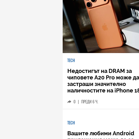
TECH
Недостигът на DRAM за
чиповете A20 Pro може д
застраши значително
наличностите на iPhone 1
0
|
ПРЕДИ 6 Ч.
TECH
Вашите любими Android