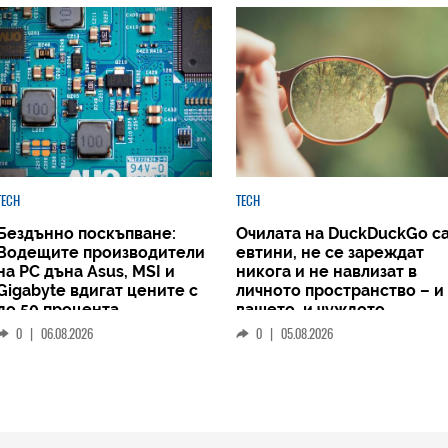
TECH
TECH
Бездънно поскъпване:
Очилата на DuckDuckGo с
Водещите производители
евтини, не се зареждат
на РС дъна Asus, MSI и
никога и не навлизат в
Gigabyte вдигат цените с
личното пространство – и
до 50 процента
вашето, и чуждото
0
|
06.08.2026
0
|
05.08.2026