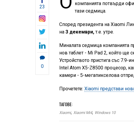
О
компанията потвърди офи
23
тази седмица.
Според президента на Xiaomi Лин
на
3 декември,
т.е. утре.
Миналата седмица компанията п
нов таблет - Mi Pad 2, който ще 
Устройството пристига със 7.9-и
0
Intel Atom X5-Z8500 процесор, ка
камери - 5-мегапикселова отпре
Прочетете:
Xiaomi представи нов
ТАГОВЕ:
Xiaomi
,
Xiaomi Mi4
,
Windows 10