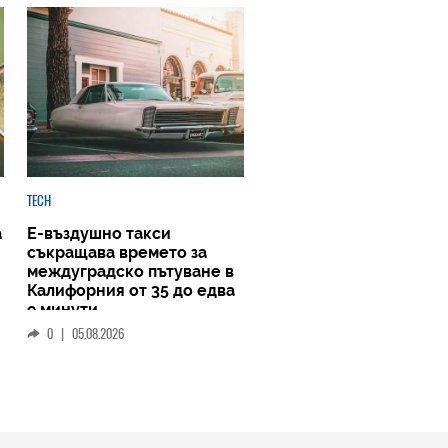
TECH
а
Е-въздушно такси
съкращава времето за
междуградско пътуване в
Калифорния от 35 до едва
9 минути
0
|
05.08.2026