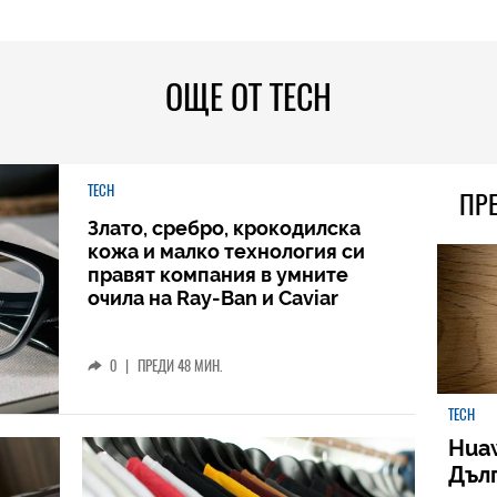
ОЩЕ ОТ TECH
TECH
ПР
Злато, сребро, крокодилска
кожа и малко технология си
правят компания в умните
очила на Ray-Ban и Caviar
0
|
ПРЕДИ 48 МИН.
TECH
Huaw
Дъл