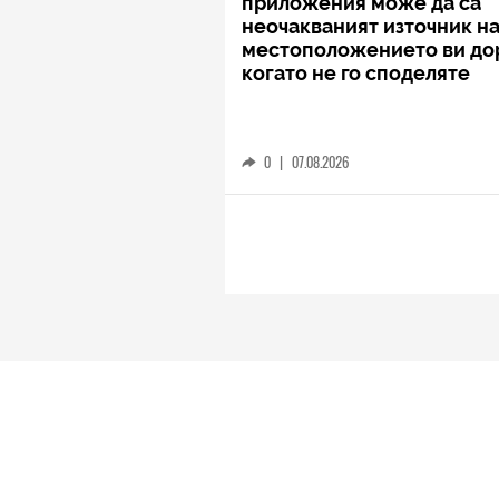
приложения може да са
неочакваният източник н
местоположението ви до
когато не го споделяте
0
|
07.08.2026