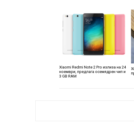
Xiaomi Redmi Note 2 Pro излиза на 24
X
ноември, предлага осемядрен чип и
п
3 GB RAM