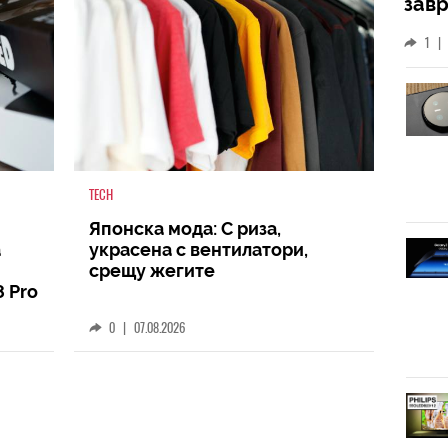
зав
слу
1
|
TECH
Японска мода: С риза,
а
украсена с вентилатори,
срещу жегите
8 Pro
0
|
07.08.2026