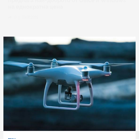
предлага най-доброто от Office и Windows
на еднократна цена
0
|
03.08.2026