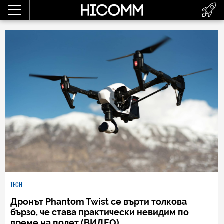
TECH
Дронът Phantom Twist се върти толкова
бързо, че става практически невидим по
време на полет (ВИДЕО)