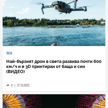
TECH
Най-бързият дрон в света развива почти 600
км/ч и е 3D принтиран от баща и син
(ВИДЕО)
0
|
27.10.2025