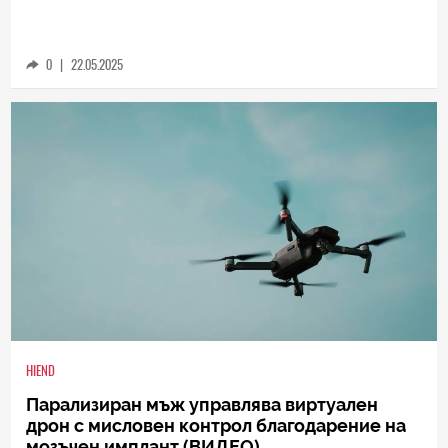
0
|
22.05.2025
HIEND
Парализиран мъж управлява виртуален
дрон с мисловен контрол благодарение на
мозъчен имплант (ВИДЕО)