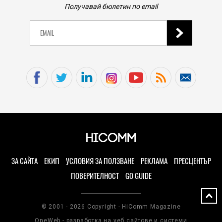
TECH
Получавай бюлетин по email
Samsung Galaxy Z Fold8 Ultra – ново име, познато
представяне
04.08.2026
TECH
Непрактично, но внушително: този 3D-принтиран
комин охлажда Ryzen 7 9800X3D с 19 градуса без
вентилатори
04.08.2026
TECH
Моделите iPhone 18 Pro може да струват до 300
долара повече
ЗА САЙТА
ЕКИП
УСЛОВИЯ ЗА ПОЛЗВАНЕ
РЕКЛАМА
ПРЕСЦЕНТЪР
04.08.2026
ПОВЕРИТЕЛНОСТ
GO GUIDE
HICOMMENT
Не плащайте всяка година: Godeal24 ви предлага
най-доброто от Office и Windows на еднократна
© 2001 - 2026 Copyright - HiComm Magazine
цена
OneWeb - разработка на уеб сайтове и системи