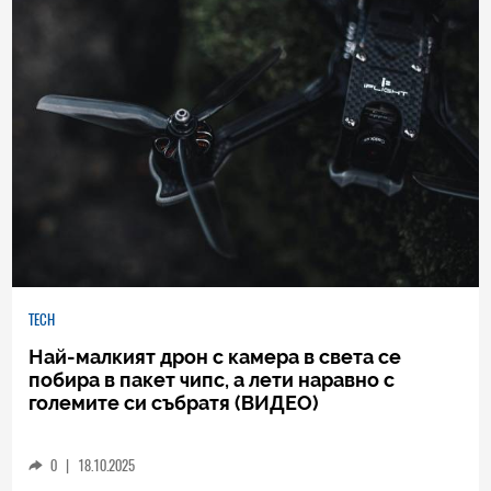
TECH
Най-малкият дрон с камера в света се
побира в пакет чипс, а лети наравно с
големите си събратя (ВИДЕО)
0
|
18.10.2025