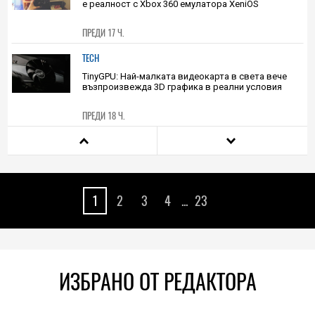
е реалност с Xbox 360 емулатора XeniOS
ПРЕДИ 17 Ч.
TECH
TinyGPU: Най-малката видеокарта в света вече
възпроизвежда 3D графика в реални условия
ПРЕДИ 18 Ч.
HIEND
Китай заема шест от 10-те топ места при
хуманоидните роботи, но качеството в САЩ е по-
високо
1
2
3
4
...
23
ПРЕДИ 20 Ч.
TECH
Всичко, което искате да знаете за серията Pixel 11,
е тук на едно място
ИЗБРАНО ОТ РЕДАКТОРА
ПРЕДИ 22 Ч.
HIEND