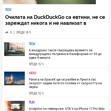
TECH
Очилата на DuckDuckGo са евтини, не се
зареждат никога и не навлизат в
личното пространство – и вашето, и
0
|
ПРЕДИ 14 Ч.
чуждото
TECH
Е-въздушно такси съкращава времето за
междуградско пътуване в Калифорния от 35 до
едва 9 минути
ПРЕДИ 15 Ч.
HIEND
Ракета на SpaceX ще се разбие в Луната със
скорост седем пъти по-голяма от скоростта на
звука
ПРЕДИ 16 Ч.
PLAY
Inception по геймърски: GTA V на iPhone 17 Pro Max