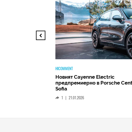
TECH
ectric
Huawei FreeClip 2 –
 Porsche Center
Дългоочакваното завръщане н
най-добрите слушалки на Hua
(РЕВЮ)
1
|
15.01.2026