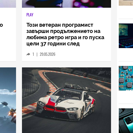
PLAY
до
Този ветеран програмист
завърши продължението на
любима ретро игра и го пуска
цели 37 години след
оригинала (ВИДЕО)
1
|
29.05.2026