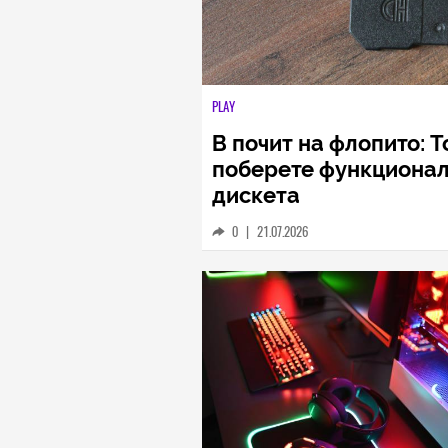
PLAY
В почит на флопито: 
поберете функционале
дискета
0
|
21.07.2026