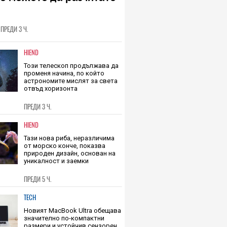
еждност на уредите, на
о можете да разчитате
ПРЕДИ 3 Ч.
HIEND
Този телескоп продължава да
променя начина, по който
астрономите мислят за света
отвъд хоризонта
ПРЕДИ 3 Ч.
HIEND
Тази нова риба, неразличима
от морско конче, показва
природен дизайн, основан на
уникалност и заемки
ПРЕДИ 5 Ч.
TECH