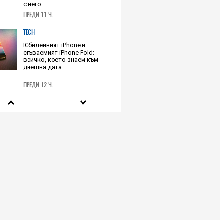
Новият смартфон на Poco
обещава ъпдейти до 2032 г. и
батерия за 3 дни, така че да не
искате никога да се разделите
с него
ПРЕДИ 11 Ч.
TECH
Юбилейният iPhone и
сгъваемият iPhone Fold:
всичко, което знаем към
днешна дата
ПРЕДИ 12 Ч.
TECH
Очилата на DuckDuckGo са
евтини, не се зареждат никога
и не навлизат в личното
пространство – и вашето, и
чуждото
05.08.2026
TECH
Е-въздушно такси съкращава