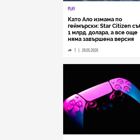
PLAY
Като Ало измама по
геймърски: Star Citizen с
1 млрд. долара, а все още
няма завършена версия
1
|
28.05.2026