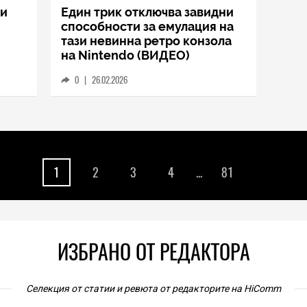
ви
Един трик отключва завидни
способности за емулация на
тази невинна ретро конзола
на Nintendo (ВИДЕО)
0
|
26.02.2026
1
2
3
4
...
81
ИЗБРАНО ОТ РЕДАКТОРА
Селекция от статии и ревюта от редакторите на HiComm