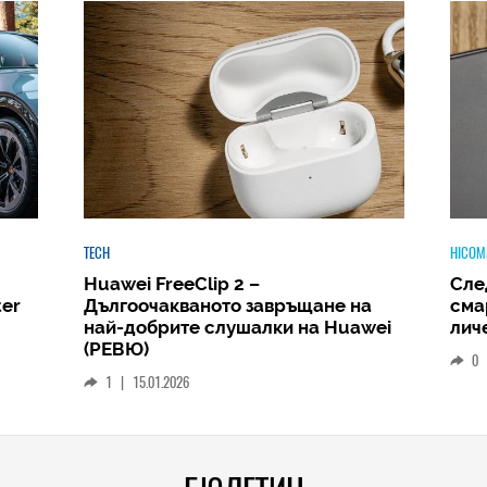
HICOMMENT
HICOM
Следващият голям скок: защо
Phi
а
смартфонът ще стане вашият
Amb
wei
личен AI център
и д
РЕВ
0
|
19.12.2025
1