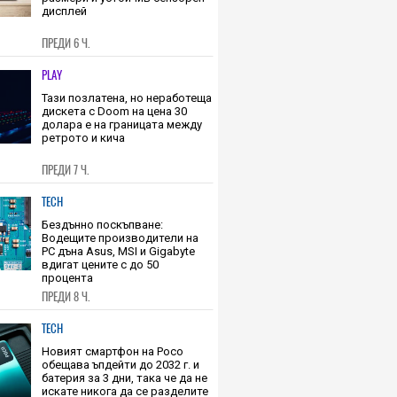
Новият MacBook Ultra обещава
значително по-компактни
размери и устойчив сензорен
дисплей
ПРЕДИ 6 Ч.
PLAY
Тази позлатена, но неработеща
дискета с Doom на цена 30
долара е на границата между
ретрото и кича
ПРЕДИ 7 Ч.
TECH
Бездънно поскъпване:
Водещите производители на
РС дъна Asus, MSI и Gigabyte
вдигат цените с до 50
процента
ПРЕДИ 8 Ч.
TECH