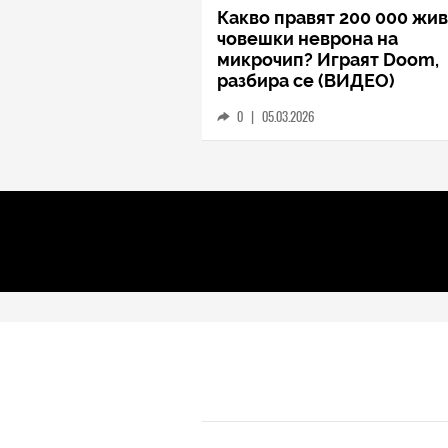
Какво правят 200 000 жи
човешки неврона на
микрочип? Играят Doom,
разбира се (ВИДЕО)
0
|
05.03.2026