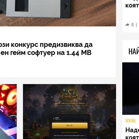
TECH
Sams
Ultr
пре
0
|
Този конкурс предизвиква да
н гейм софтуер на 1.44 МВ
НА
SOCIAL