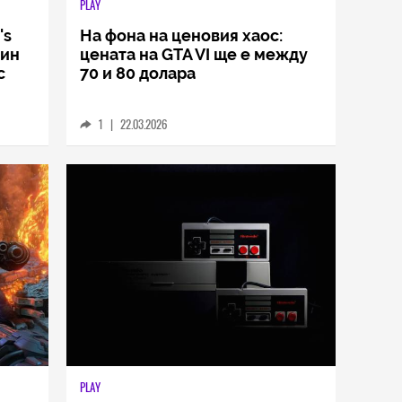
PLAY
's
На фона на ценовия хаос:
дин
цената на GTA VI ще е между
с
70 и 80 долара
1
|
22.03.2026
PLAY