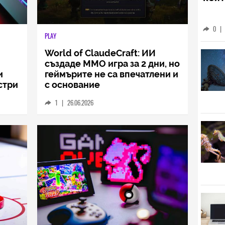
Над
коят
PLAY
World of ClaudeCraft: ИИ
0
|
създаде ММО игра за 2 дни, но
и
геймърите не са впечатлени и
стри
с основание
1
|
26.06.2026