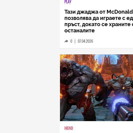
PLAY
Тази джаджа от McDonald
позволява да играете с е
пръст, докато се храните 
останалите
0
|
07.04.2026
HIEND