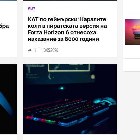
PLAY
КАТ по геймърски: Каралите
ъбра
коли в пиратската версия на
Forza Horizon 6 отнесоха
наказание за 8000 години
напред
1
|
13.05.2026