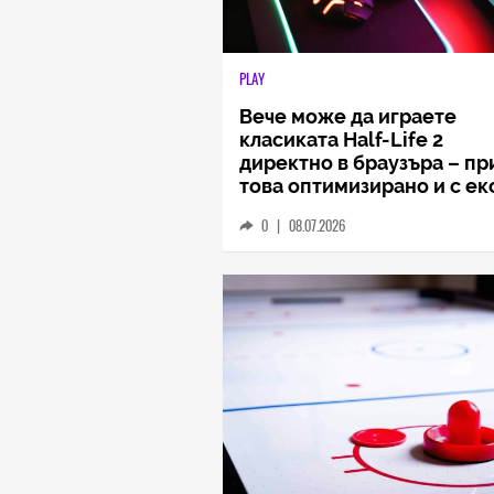
PLAY
Вече може да играете
класиката Half-Life 2
директно в браузъра – пр
това оптимизирано и с ек
0
|
08.07.2026