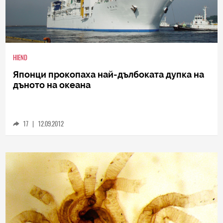
HIEND
Японци прокопаха най-дълбоката дупка на
дъното на океана
17
|
12.09.2012