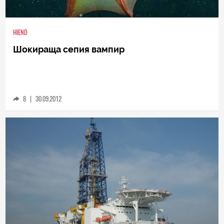
HIEND
Шокираща сепия вампир
8
|
30.09.2012