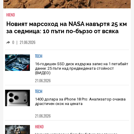
HIEND
Новият марсоход на NASA навъртя 25 км
за седмица: 10 пъти по-бързо от всяка
техника на Червената планета досега
0
|
21.06.2026
TECH
16-годишен SSD диск издържа запис на 1 петабайт
данни: 25 пъти над предвидената стойност
(ВИДЕО)
21.06.2026
TECH
1400 долара за iPhone 18 Pro: Анализатор очаква
драстичен скок на цената
21.06.2026
HIEND