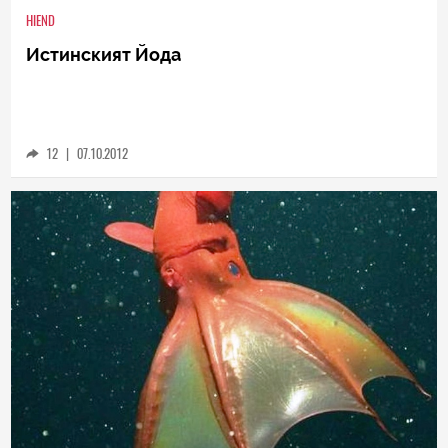
HIEND
Истинският Йода
12
|
07.10.2012