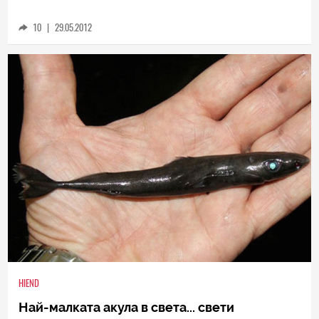
10
|
29.05.2012
HIEND
Най-малката акула в света... свети