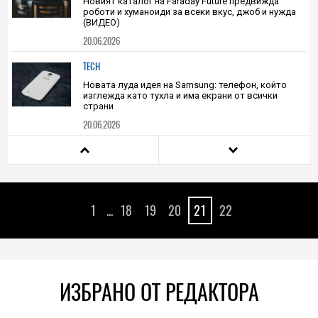
Новият каталог на Faraday Future предвижда
роботи и хуманоиди за всеки вкус, джоб и нужда
(ВИДЕО)
20.06.2026
TECH
Новата луда идея на Samsung: телефон, който
изглежда като тухла и има екрани от всички
страни
20.06.2026
PLAY
Очакват премиера на PS6 през 2028 или 2029 г.,
като вината за забавянето е на високата цена на
паметта
1
...
18
19
20
21
22
20.06.2026
PLAY
iPod се завръща в общественото съзнание
благодарение на неочакван интерес от Gen Z
ИЗБРАНО ОТ РЕДАКТОРА
20.06.2026
TECH