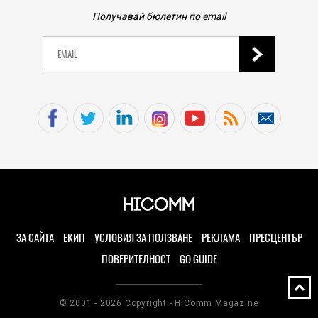
PLAY
Получавай бюлетин по email
Тази РС игра, направена само за 2 месеца, донесе
почти 10 млн. долара на създателя си за броени
дни
19.06.2026
TECH
Новият SSD диск на SanDisk за PS5 струва 3 пъти
повече, отколкото PS5
19.06.2026
TECH
Амбиция срещу практичност: OnePlus 16 залага на
практически безрамков дисплей
ЗА САЙТА
ЕКИП
УСЛОВИЯ ЗА ПОЛЗВАНЕ
РЕКЛАМА
ПРЕСЦЕНТЪР
19.06.2026
ПОВЕРИТЕЛНОСТ
GO GUIDE
TECH
iPhone 20 Pro и Ultra 2, умни AirPods: Юбилеят на
Apple ще донесе най-голямата вълна от нови
© 2001 - 2026 Copyright - HiComm Magazine
продукти досега