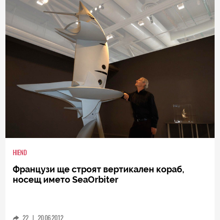
HIEND
Французи ще строят вертикален кораб,
носещ името SeaOrbiter
22
|
20.06.2012