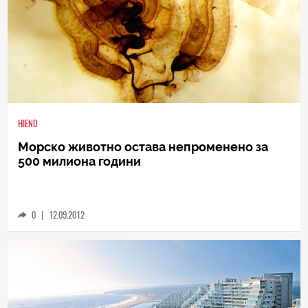
HIEND
Морско животно остава непроменено за
500 милиона години
0
|
12.09.2012