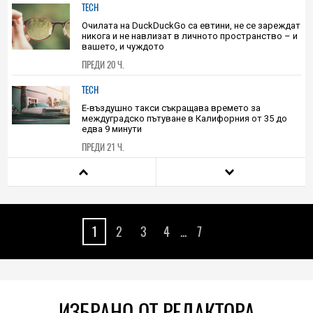
TECH
Очилата на DuckDuckGo са евтини, не се зареждат
никога и не навлизат в личното пространство – и
вашето, и чуждото
ПРЕДИ 20 Ч.
TECH
Е-въздушно такси съкращава времето за
междуградско пътуване в Калифорния от 35 до
едва 9 минути
ПРЕДИ 21 Ч.
HIEND
Ракета на SpaceX ще се разбие в Луната със
скорост седем пъти по-голяма от скоростта на
звука
1
2
3
4
...
7
ПРЕДИ 22 Ч.
PLAY
Inception по геймърски: GTA V на iPhone 17 Pro Max
е реалност с Xbox 360 емулатора XeniOS
ИЗБРАНО ОТ РЕДАКТОРА
ПРЕДИ 23 Ч.