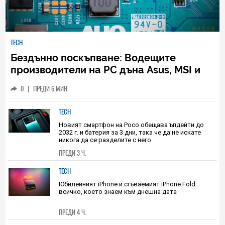
TECH
Бездънно поскъпване: Водещите
производители на РС дъна Asus, MSI и
Gigabyte вдигат цените с до 50
0
|
ПРЕДИ 6 МИН.
процента
TECH
Новият смартфон на Poco обещава ъпдейти до
2032 г. и батерия за 3 дни, така че да не искате
никога да се разделите с него
ПРЕДИ 3 Ч.
TECH
Юбилейният iPhone и сгъваемият iPhone Fold:
всичко, което знаем към днешна дата
ПРЕДИ 4 Ч.