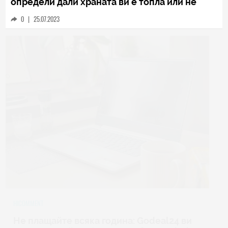
определи дали храната ви е топла или не
0
|
25.07.2023
HICOMMENT
Не плащайте всяка година: Godeal24 ви