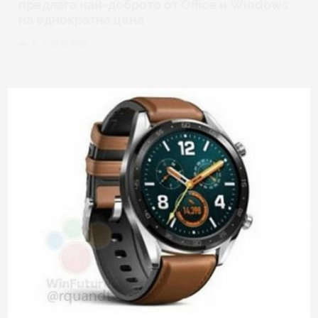
предлага най-доброто от Office и Windows
на еднократна цена
0
|
03.08.2026