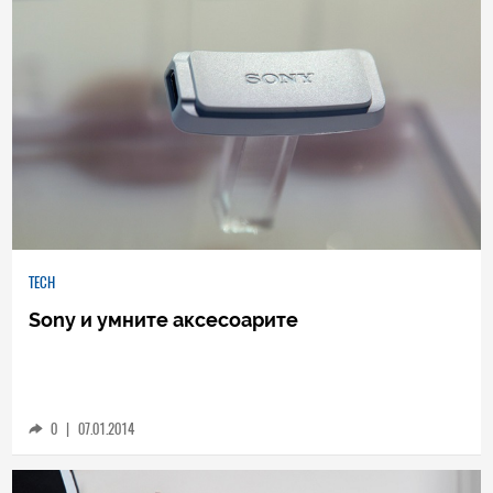
TECH
Sony и умните аксесоарите