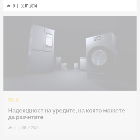
0
|
08.01.2014
TECH
Samsung Galaxy Z Fold8 Ultra – ново име,
познато представяне