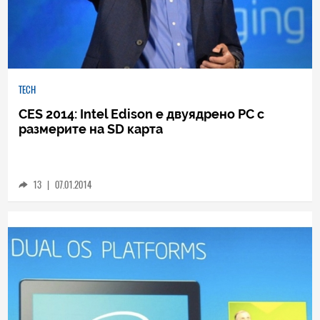
TECH
CES 2014: Intel Edison е двуядрено PC с
размерите на SD карта
13
|
07.01.2014