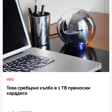
0
|
07.01.2014
HIEND
Това сребърно кълбо е 1 TB преносим
харддиск