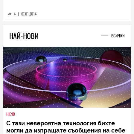
CES 2014: LG показа гъвкав OLED телевизор
4
|
07.01.2014
НАЙ-НОВИ
ВСИЧКИ
HIEND