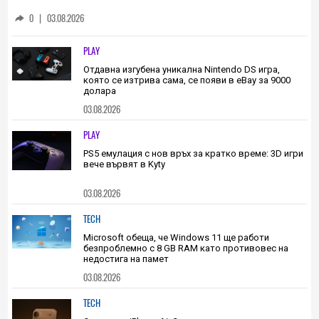
С тази невероятна технология бихте
могли да изпращате съобщения на себе
си от миналото
0
|
03.08.2026
PLAY
Отдавна изгубена уникална Nintendo DS игра,
която се изтрива сама, се появи в eBay за 9000
долара
03.08.2026
PLAY
PS5 емулация с нов връх за кратко време: 3D игри
вече вървят в Kyty
03.08.2026
TECH
Microsoft обеща, че Windows 11 ще работи
безпроблемно с 8 GB RAM като противовес на
недостига на памет