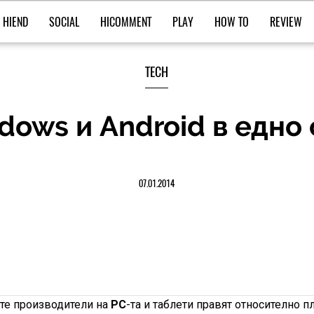
HIEND
SOCIAL
HICOMMENT
PLAY
HOW TO
REVIEW
TECH
dows и Android в едно с
07.01.2014
ите производители на
PC
-та и таблети правят относително п