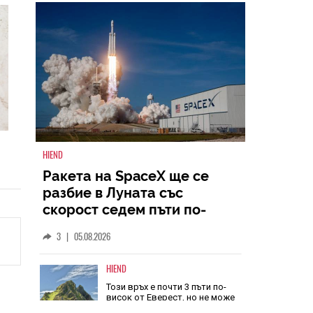
НАЙ-ЧЕТЕНИ
ВСИЧКИ
HIEND
Ракета на SpaceX ще се
разбие в Луната със
скорост седем пъти по-
голяма от скоростта на
3
|
05.08.2026
звука
HIEND