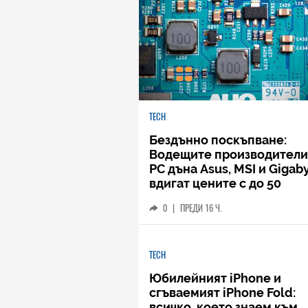
TECH
Бездънно поскъпване:
Водещите производители
РС дъна Asus, MSI и Gigab
вдигат цените с до 50
процента
0
|
ПРЕДИ 16 Ч.
TECH
Юбилейният iPhone и
сгъваемият iPhone Fold:
всичко, което знаем към