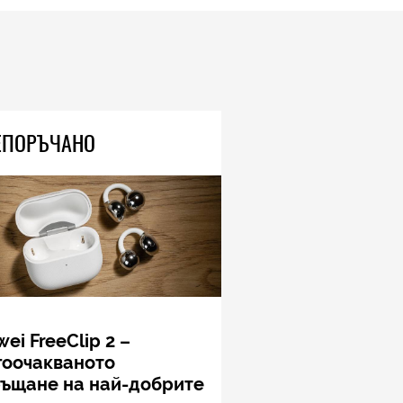
Този връх е почти 3 пъти по-
висок от Еверест, но не може
да го усетите, защото се
издига в рамките на 600 км
04.08.2026
TECH
ЕПОРЪЧАНО
Книгите, създадени от ИИ, вече
са 33 процента от новите
попълнения в класациите за
бестселъри, а приходите на
човешките автори намаляват
04.08.2026
TECH
Очилата на DuckDuckGo са
евтини, не се зареждат никога
и не навлизат в личното
пространство – и вашето, и
чуждото
ei FreeClip 2 –
05.08.2026
гоочакваното
ръщане на най-добрите