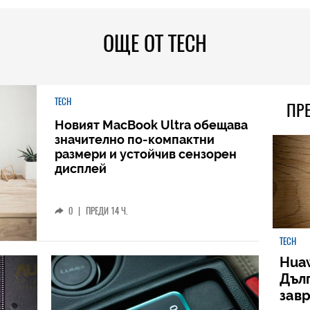
ОЩЕ ОТ TECH
TECH
ПР
Новият MacBook Ultra обещава
значително по-компактни
размери и устойчив сензорен
дисплей
0
|
ПРЕДИ 14 Ч.
TECH
Huaw
Дъл
зав