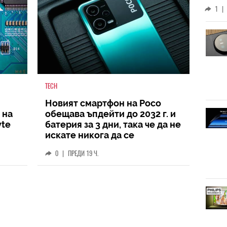
слу
1
|
TECH
Новият смартфон на Poco
 на
обещава ъпдейти до 2032 г. и
yte
батерия за 3 дни, така че да не
искате никога да се
разделите с него
0
|
ПРЕДИ 19 Ч.