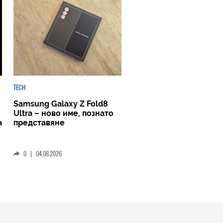
TECH
Samsung Galaxy Z Fold8
Ultra – ново име, познато
а
представяне
0
|
04.08.2026