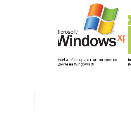
Intel и HP се приготвят за края на
I
дните на Windows XP
п