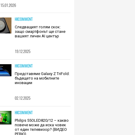
шалки на Huawei (РЕВЮ)
15.01.2026
HICOMMENT
Следващият голям скок:
защо смартфонът ще стане
вашият личен AI център
19.12.2025
HICOMMENT
Представяме Galaxy Z TriFold:
бъдещето на мобилните
иновации
02.12.2025
HICOMMENT
Philips 55OLED820/12 – какво
повече може да иска човек
от един телевизор? (ВИДЕО
РЕВЮ)