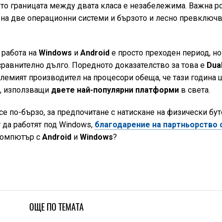
то границата между двата класа е незабележима. Важна р
 на две операционни системи и бързото и лесно превключ
 работа на
Windows
и
Android
е просто преходен период, но
 сравнително дълго. Поредното доказателство за това е
Dua
лемият производител на процесори обеща, че тази година 
и, използващи
двете най-популярни платформи
в света.
 по-бързо, за предпочитане с натискане на физически бут
 да работят под Windows,
благодарение на партньорство 
 компютър с
Android
и
Windows
?
ОЩЕ ПО ТЕМАТА