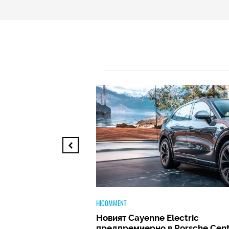
TECH
ectric
Huawei FreeClip 2 –
 Porsche Center
Дългоочакваното завръщане н