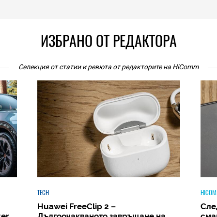
ИЗБРАНО ОТ РЕДАКТОРА
Селекция от статии и ревюта от редакторите на HiComm
HICOMMENT
HICOM
Следващият голям скок: защо
Phi
а
смартфонът ще стане вашият
Amb