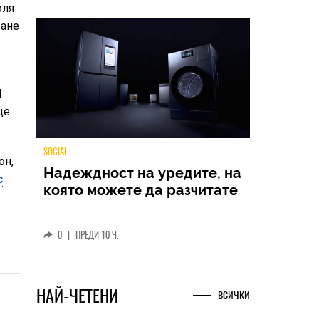
оля
ване
l
ще
он,
с
TECH
Samsung Galaxy Z Fold8
Ultra – ново име, познато
представяне
0
|
04.08.2026