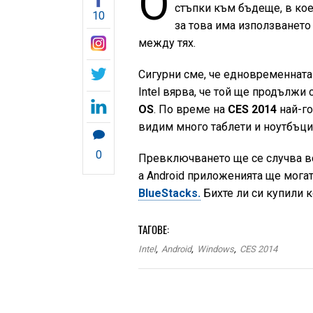
О
стъпки към бъдеще, в кое
10
за това има използването
между тях.
Сигурни сме, че едновременната
Intel вярва, че той ще продължи
OS
. По време на
CES 2014
най-го
видим много таблети и ноутбъц
0
Превключването ще се случва все
а Android приложенията ще могат
BlueStacks.
Бихте ли си купили
ТАГОВЕ:
Intel
,
Android
,
Windows
,
CES 2014