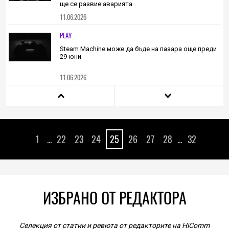
ще се развие аварията
11.06.2026
PLAY
Steam Machine може да бъде на пазара още преди
29 юни
11.06.2026
TECH
Първият орбитален център за данни на Илон Мъск
има по-широк размах от крилете на Боинг 747
1
...
22
23
24
25
26
27
28
...
32
11.06.2026
SOCIAL
Samsung представят ново поколение функции за
Galaxy Watch с изкуствен интелект за по-
интелигентна ежедневна грижа за здравето
ИЗБРАНО ОТ РЕДАКТОРА
11.06.2026
TECH
Селекция от статии и ревюта от редакторите на HiComm