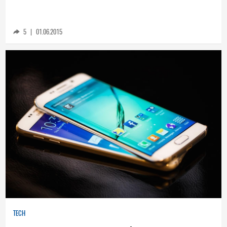
5
|
01.06.2015
TECH