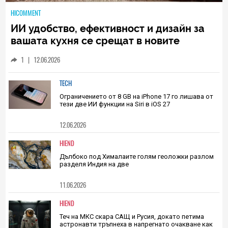
HICOMMENT
ИИ удобство, ефективност и дизайн за
вашата кухня се срещат в новите
предложения на Samsung
1
|
12.06.2026
TECH
Ограничението от 8 GB на iPhone 17 го лишава от
тези две ИИ функции на Siri в iOS 27
12.06.2026
HIEND
Дълбоко под Хималаите голям геоложки разлом
разделя Индия на две
11.06.2026
HIEND
Теч на МКС скара САЩ и Русия, докато петима
астронавти тръпнеха в напрегнато очакване как