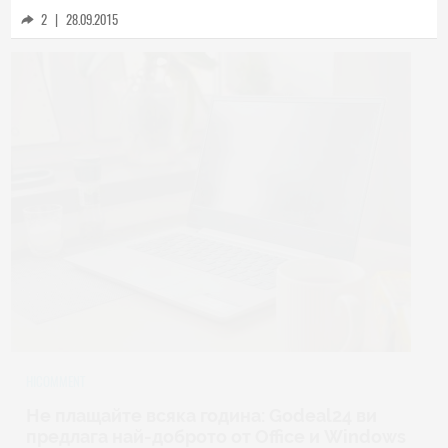
2
|
28.09.2015
HICOMMENT
Не плащайте всяка година: Godeal24 ви
предлага най-доброто от Office и Windows