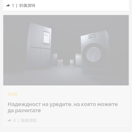
1
|
01.06.2014
TECH
Samsung Galaxy Z Fold8 Ultra – ново име,
познато представяне