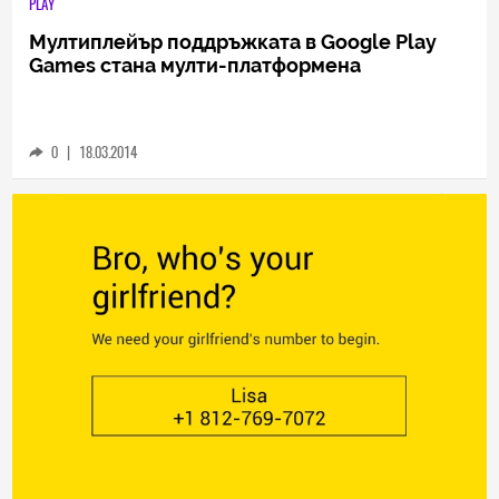
PLAY
Мултиплейър поддръжката в Google Play
Games стана мулти-платформена
0
|
18.03.2014