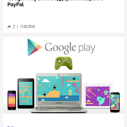
SOCIAL
Google Play вече поддържа плащане с
PayPal
2
|
17.05.2014