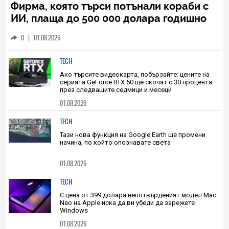
TECH
Фирма, която търси потънали кораби с
ИИ, плаща до 500 000 долара годишно
за съвременен пират
0
|
01.08.2026
TECH
Ако търсите видеокарта, побързайте: цените на
серията GeForce RTX 50 ще скочат с 30 процента
през следващите седмици и месеци
01.08.2026
TECH
Тази нова функция на Google Earth ще промени
начина, по който опознавате света
01.08.2026
TECH
С цена от 399 долара непотвърденият модел Mac