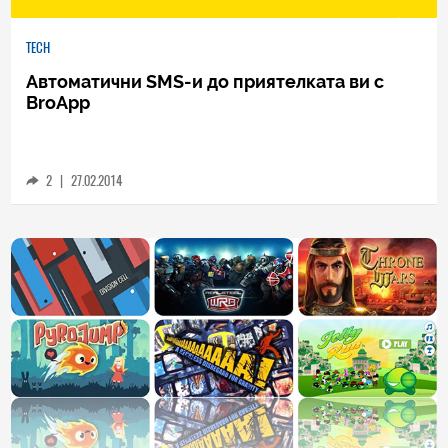
TECH
Автоматични SMS-и до приятелката ви с
BroApp
2
|
27.02.2014