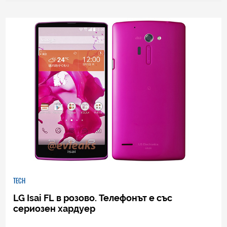
0
|
27.05.2014
TECH