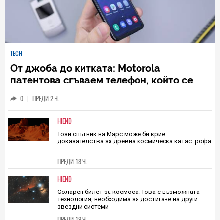
TECH
От джоба до китката: Motorola
патентова сгъваем телефон, който се
превръща в смартчасовник
0
|
ПРЕДИ 2 Ч.
HIEND
Този спътник на Марс може би крие
доказателства за древна космическа катастрофа
ПРЕДИ 18 Ч.
HIEND