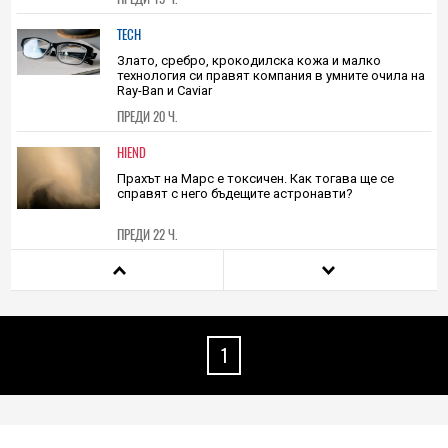
Соларен билет за космоса: Това е възможната
технология, необходима за достигане на други
звездни системи
ПРЕДИ 19 Ч.
TECH
Злато, сребро, крокодилска кожа и малко
технология си правят компания в умните очила на
Ray-Ban и Caviar
ПРЕДИ 20 Ч.
HIEND
Прахът на Марс е токсичен. Как тогава ще се
справят с него бъдещите астронавти?
ПРЕДИ 22 Ч.
TECH
Недостигът на DRAM за чиповете A20 Pro може да
застраши значително наличностите на iPhone 18
Pro
1
08.08.2026