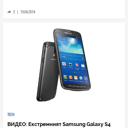
LG Isai FL в розово. Телефонът е със
сериозен хардуер
2
|
19.04.2014