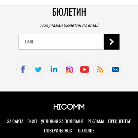
TECH
0
|
Японска мода: С риза, украсена с вентилатори,
срещу жегите
БЮЛЕТИН
07.08.2026
TECH
Получавай бюлетин по email
Вашите любими Android приложения може да са
неочакваният източник на местоположението ви
дори когато не го споделяте
07.08.2026
TECH
iPhone 20 Pro Max се очаква да бъде още по-голям:
това е предполагаемият размер на дисплея
07.08.2026
SOCIAL
Надеждност на уредите, на която можете да
разчитате