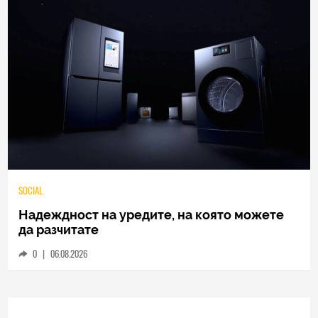
TECH
Samsung Galaxy Z Fold8 Ultra – ново име,
познато представяне
0
|
04.08.2026