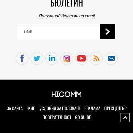
БЮЛЕТИН
03.08.2026
PLAY
Получавай бюлетин по email
Отдавна изгубена уникална Nintendo DS игра,
която се изтрива сама, се появи в eBay за 9000
долара
03.08.2026
PLAY
PS5 емулация с нов връх за кратко време: 3D игри
вече вървят в Kyty
03.08.2026
TECH
Microsoft обеща, че Windows 11 ще работи
безпроблемно с 8 GB RAM като противовес на
недостига на памет
ЗА САЙТА
ЕКИП
УСЛОВИЯ ЗА ПОЛЗВАНЕ
РЕКЛАМА
ПРЕСЦЕНТЪР
03.08.2026
ПОВЕРИТЕЛНОСТ
GO GUIDE
TECH
Очаква се iPhone Air 2 да излезе на пазара в
началото на следващата година с тези 5 нови