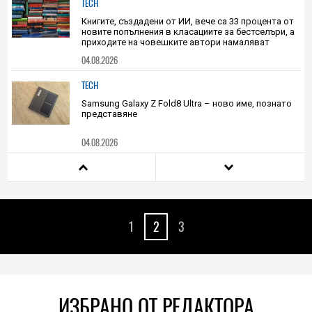
TECH
Книгите, създадени от ИИ, вече са 33 процента от
новите попълнения в класациите за бестселъри, а
приходите на човешките автори намаляват
04.08.2026
TECH
Samsung Galaxy Z Fold8 Ultra – ново име, познато
представяне
04.08.2026
TECH
Непрактично, но внушително: този 3D-принтиран
комин охлажда Ryzen 7 9800X3D с 19 градуса без
вентилатори
1
2
3
04.08.2026
TECH
Моделите iPhone 18 Pro може да струват до 300
долара повече
ИЗБРАНО ОТ РЕДАКТОРА
04.08.2026