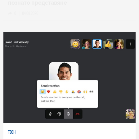
познато представяне
0
|
04.08.2026
TECH