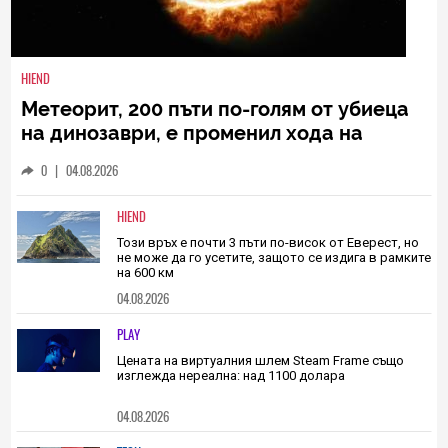
HIEND
Метеорит, 200 пъти по-голям от убиеца
на динозаври, е променил хода на
еволюцията на Земята
0
|
04.08.2026
HIEND
Този връх е почти 3 пъти по-висок от Еверест, но
не може да го усетите, защото се издига в рамките
на 600 км
04.08.2026
PLAY
Цената на виртуалния шлем Steam Frame също
изглежда нереална: над 1100 долара
04.08.2026