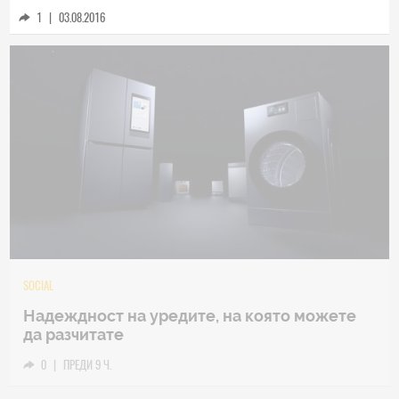
1
|
03.08.2016
TECH
Samsung Galaxy Z Fold8 Ultra – ново име,
познато представяне