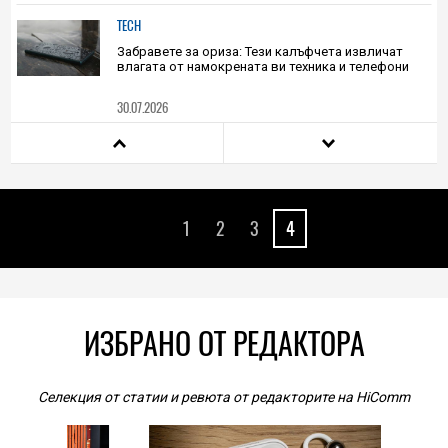
мнозинство онлайн и променят завинаги мрежата,
каквато я познаваме
30.07.2026
TECH
Забравете за ориза: Тези калъфчета извличат
влагата от намокрената ви техника и телефони
30.07.2026
PLAY
Какво се крие зад рекорда в Metacritic: защо
играчите обожават Splatoon Raiders за Switch 2
1
2
3
4
30.07.2026
HIEND
Американски авиокомпании забраняват достъпа
на хуманоидни роботи на борда поради опасения
за безопасността
ИЗБРАНО ОТ РЕДАКТОРА
30.07.2026
TECH