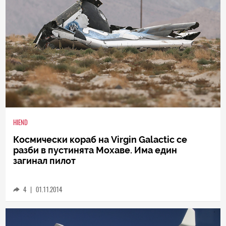
HIEND
Космически кораб на Virgin Galactic се
разби в пустинята Мохаве. Има един
загинал пилот
4
|
01.11.2014