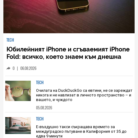
TECH
Юбилейният iPhone и сгъваемият iPhone
Fold: всичко, което знаем към днешна
дата
0
|
06.08.2026
TECH
Очилата на DuckDuckGo са евтини, не се зареждат
никога и не навлизат в личното пространство – и
вашето, и чуждото
05.08.2026
TECH
Е-въздушно такси съкращава времето за
междуградско пътуване в Калифорния от 35 до
едва 9 минути