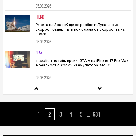
05.08.2026
HIEND
Ракета на SpaceX ще се разбие в Луната със
скорост седем пъти по-голяма от скоростта на
звука
05.08.2026
PLAY
Inception по геймърски: GTA V на iPhone 17 Pro Max
е реалност с Xbox 360 емулатора XeniOS
05.08.2026
TECH
TinyGPU: Най-малката видеокарта в света вече
възпроизвежда 3D графика в реални условия
1
2
3
4
5
...
681
05.08.2026
HIEND
Китай заема шест от 10-те топ места при