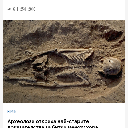
6
|
25.01.2016
HIEND
Археолози откриха най-старите
доказателства за битки между хора