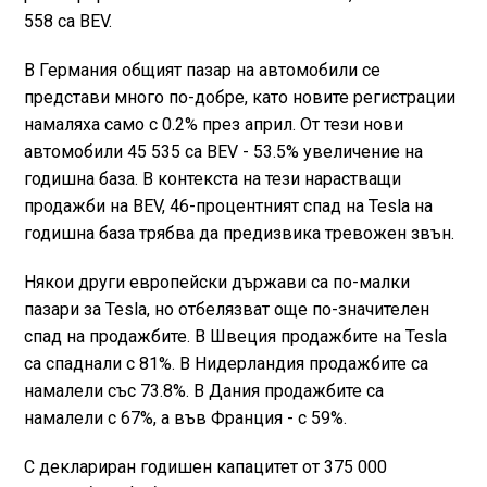
558 са BEV.
В Германия общият пазар на автомобили се
представи много по-добре, като новите регистрации
намаляха само с 0.2% през април. От тези нови
автомобили 45 535 са BEV - 53.5% увеличение на
годишна база. В контекста на тези нарастващи
продажби на BEV, 46-процентният спад на Tesla на
годишна база трябва да предизвика тревожен звън.
Някои други европейски държави са по-малки
пазари за Tesla, но отбелязват още по-значителен
спад на продажбите. В Швеция продажбите на Tesla
са спаднали с 81%. В Нидерландия продажбите са
намалели със 73.8%. В Дания продажбите са
намалели с 67%, а във Франция - с 59%.
С деклариран годишен капацитет от 375 000