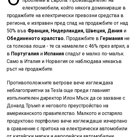
проблеми в Европа. Производителят на
електромобили, който някога доминираше в
продажбите на електрически превозни средства в
региона, е изправен пред спад на продажбите от над
50% във
Франция, Нидерландия, Швеция, Дания
и
Обединеното кралство.
Продажбите в
Германия
не
са толкова лоши - те са намалели с 46% през април, а
в
Португалия
и
Испания
спадът е малко по-малък.
Само в Италия и Норвегия се наблюдава някакъв
ръст на продажбите.
Противоположните ветрове вече изглеждаха
неблагоприятни за Tesla още преди главният
изпълнителен директор Илон Мъск да се захване с
Доналд Тръмп и неговото преустройство на
американското правителство. Малкото и остаряло
продуктово портфолио вече изглеждаше изчерпано
в сравнение с притока на електрически автомобили
от китайски марки и европейски автомобилни