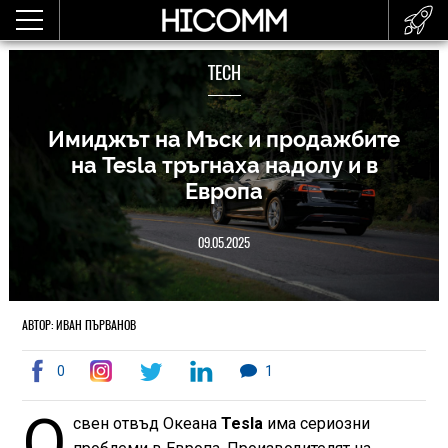
TECH
Имиджът на Мъск и продажбите
на Tesla тръгнаха надолу и в
Европа
09.05.2025
АВТОР: ИВАН ПЪРВАНОВ
0
1
О
свен отвъд Океана
Tesla
има сериозни