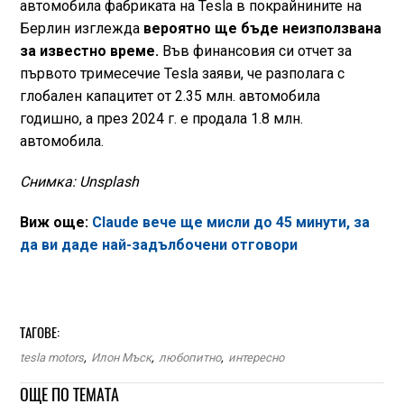
автомобила фабриката на Tesla в покрайнините на
Берлин изглежда
вероятно ще бъде неизползвана
за известно време.
Във финансовия си отчет за
първото тримесечие Tesla заяви, че разполага с
глобален капацитет от 2.35 млн. автомобила
годишно, а през 2024 г. е продала 1.8 млн.
автомобила.
Снимка: Unsplash
Виж още:
Claude вече ще мисли до 45 минути, за
да ви даде най-задълбочени отговори
ТАГОВЕ:
tesla motors
,
Илон Мъск
,
любопитно
,
интересно
ОЩЕ ПО ТЕМАТА