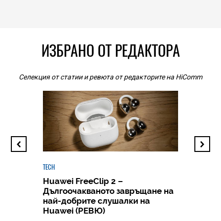
ИЗБРАНО ОТ РЕДАКТОРА
Селекция от статии и ревюта от редакторите на HiComm
TECH
Huawei FreeClip 2 –
Дългоочакваното завръщане на
HICOMME
най-добрите слушалки на
Следв
Huawei (РЕВЮ)
смар