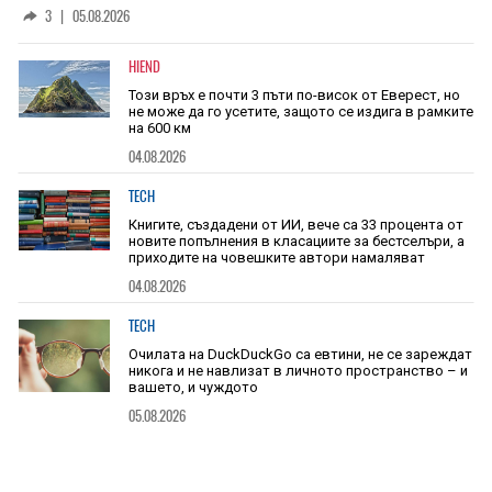
скоростта на звука
3
|
05.08.2026
HIEND
Този връх е почти 3 пъти по-висок от Еверест, но
не може да го усетите, защото се издига в рамките
на 600 км
04.08.2026
TECH
Книгите, създадени от ИИ, вече са 33 процента от
новите попълнения в класациите за бестселъри, а
приходите на човешките автори намаляват
04.08.2026
TECH
Очилата на DuckDuckGo са евтини, не се зареждат
никога и не навлизат в личното пространство – и
вашето, и чуждото
05.08.2026