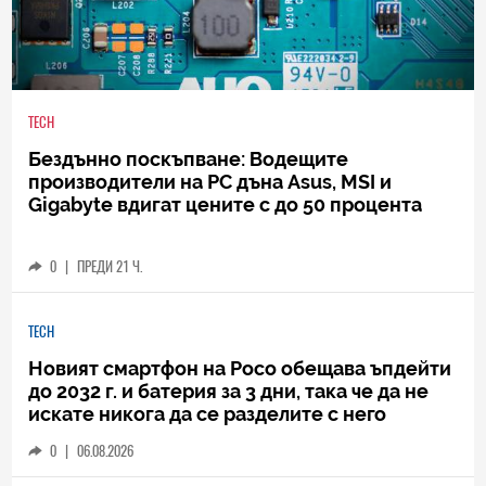
TECH
Бездънно поскъпване: Водещите
производители на РС дъна Asus, MSI и
Gigabyte вдигат цените с до 50 процента
0
|
ПРЕДИ 21 Ч.
TECH
Новият смартфон на Poco обещава ъпдейти
до 2032 г. и батерия за 3 дни, така че да не
искате никога да се разделите с него
0
|
06.08.2026