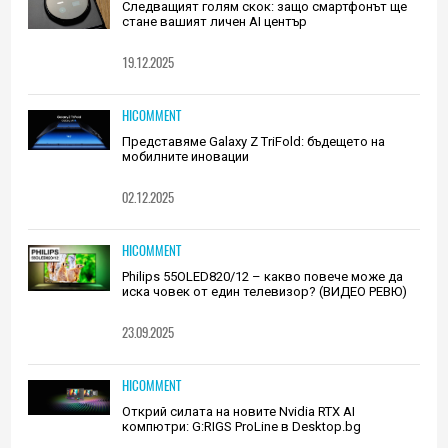
Следващият голям скок: защо смартфонът ще
стане вашият личен AI център
19.12.2025
HICOMMENT
Представяме Galaxy Z TriFold: бъдещето на
мобилните иновации
02.12.2025
HICOMMENT
Philips 55OLED820/12 – какво повече може да
иска човек от един телевизор? (ВИДЕО РЕВЮ)
23.09.2025
HICOMMENT
Открий силата на новите Nvidia RTX AI
компютри: G:RIGS ProLine в Desktop.bg