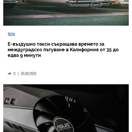
TECH
Е-въздушно такси съкращава времето за
междуградско пътуване в Калифорния от 35 до
едва 9 минути
0
|
05.08.2026