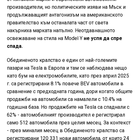
производители, но политическите изяви на Мъск и
продължаващият антагонизъм на американското
правителство към останалата част от света
накърниха марката напълно. Неотдавнашното
освежаване на стила на Model Y
не успя да спре
спада.
Обединеното кралство е един от най-големите
пазари на Tesla в Европа и там се наблюдава нещо
като бум на електромобилите, като през април 2025
г. са регистрирани 8.1% повече BEV автомобили в
сравнение с предходната година, дори когато общите
продажби на автомобили са намалели с 10.4% на
годишна база. Но продажбите на Tesla са спаднали с
62% - автомобилният производител е регистрирал
само 512 автомобила през целия месец. За контекст
- през миналия месец в Обединеното кралство са
регистрирани 120 331 нови автомобила, от които 24