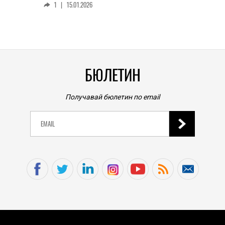
1
|
15.01.2026
личен
0
|
БЮЛЕТИН
Получавай бюлетин по email