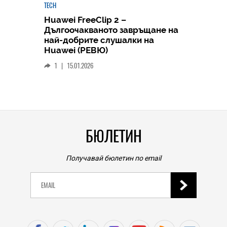
TECH
Huawei FreeClip 2 –
Дългоочакваното завръщане на
HICOMME
най-добрите слушалки на
Следв
Huawei (РЕВЮ)
смар
1
|
15.01.2026
личен
0
|
БЮЛЕТИН
Получавай бюлетин по email