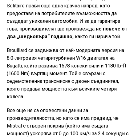
Solitaire прави още една крачка напред, като
предоставя на потребителите възможността да
създадат уникален автомобил. И за да гарантира
това, производителят ще произвежда
не повече от
два „шедьовъра“ годишно,
както ги нарича той.
Brouillard се задвижва от най-модерната версия на
8.0-литровия четиритурбинен W16 двигател на
Bugatti, който развива 1578 конски сили и 1180 lb-ft
(1600 Nm) въртящ момент. Той е свързан с
седемстепенна трансмисия с двоен съединител,
която предава мощността към всичките четири
колела.
Все още не са оповестени данни за
производителността, но като се има предвид, че
Mistral с отворен покрив (който има същата
мощност) ускорява от 0 до 100 км/ч за 2.4 секунди с