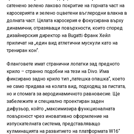
сатенено зелено лаково покритие на горната част на
каросерията и зелено оцветени въглеродни влакна в
долната част. Цялата каросерия е фокусирана върху
динамични, отразяващи повърхности, които според
дизайнерския директор на Bugatti Франк Хейл
приличат на „един вид атлетични мускули като на
трениран кон“.
Фланговете имат странични лопатки зад предното
крило – странно подобни на тези на Divo. Има
фиксирано задно крило тип „патешка опашка“, което
не само придава на колата вид, подходящ за пистата,
но и спомага за аеродинамичното равновесие. Ще
забележите и специално проектиран заден
дифузьор, който „максимизира функционалната
повърхност чрез иновативно оформление на
изпускателната система, представляващо
кулминацията на развитието на платформата W16“