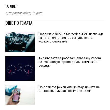
ТАГОВЕ:
суперавтомобил
,
Bugatti
ОЩЕ ПО ТЕМАТА
Първият е-SUV на Mercedes-AMG изглежда
на пътя точно толкова внушително,
колкото очакваме
Ако бързате за работа: Hennessey Venom
F5 Evolution ускорява до 360 км/ч за 10
секунди
По-слаб графичен чип ще бъде цената на
олекотения дизайн на iPhone 17 Air