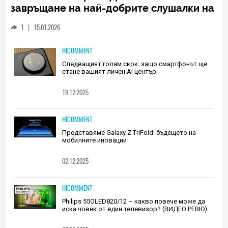
завръщане на най-добрите слушалки на
Huawei (РЕВЮ)
1
|
15.01.2026
HICOMMENT
Следващият голям скок: защо смартфонът ще
стане вашият личен AI център
19.12.2025
HICOMMENT
Представяме Galaxy Z TriFold: бъдещето на
мобилните иновации
02.12.2025
HICOMMENT
Philips 55OLED820/12 – какво повече може да
иска човек от един телевизор? (ВИДЕО РЕВЮ)