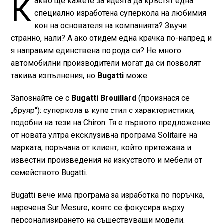
К
акво ще кажете за идеята да кръстят една
специално изработена суперкола на любимия
кон на основателя на компанията? Звучи
странно, нали? А ако отидем една крачка по-напред и
я направим единствена по рода си? Не много
автомобилни производители могат да си позволят
такива изпълнения, но
Bugatti
може.
Запознайте се с
Bugatti Brouillard
(произнася се
„бруяр“): суперкола в купе стил с характеристики,
подобни на тези на Chiron. Тя е първото предложение
от новата ултра ексклузивна програма Solitaire на
марката, поръчана от клиент, който притежава и
известни произведения на изкуството и мебели от
семейството Bugatti.
Bugatti вече има програма за изработка по поръчка,
наречена Sur Mesure, която се фокусира върху
персонализирането на съществуващи модели.