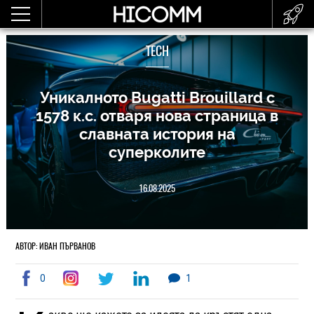
TECH
Уникалното Bugatti Brouillard с
1578 к.с. отваря нова страница в
славната история на
суперколите
16.08.2025
АВТОР: ИВАН ПЪРВАНОВ
0
1