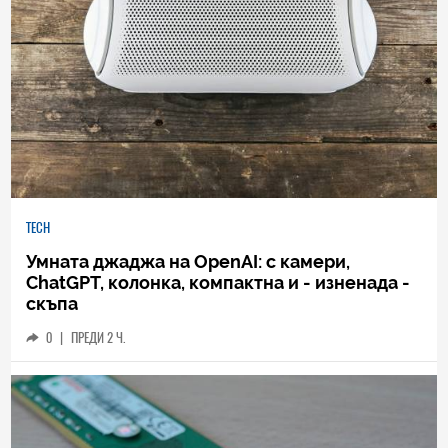
TECH
Умната джаджа на OpenAI: с камери,
ChatGPT, колонка, компактна и - изненада -
скъпа
0
|
ПРЕДИ 2 Ч.