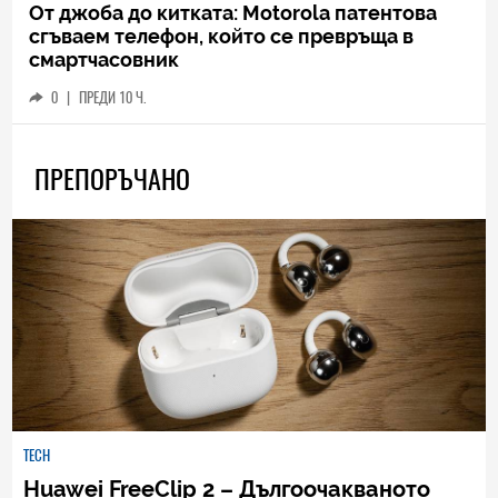
От джоба до китката: Motorola патентова
сгъваем телефон, който се превръща в
смартчасовник
0
|
ПРЕДИ 10 Ч.
ПРЕПОРЪЧАНО
TECH
Huawei FreeClip 2 – Дългоочакваното