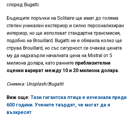
според Bugatti.
Бъдещите поръчки на Solitaire ще имат до голяма
степен уникален екстериор и силно персонализиран
интериор, но ще използват стандартна трансмисия,
подобно на Brouillard. Bugatti не е обявила колко ще
струва Brouillard, но със сигурност се очаква цената
му да надхвърли началната цена на Mistral от 5
милиона долара, като ранните
приблизителни
оценки варират между 10 и 20 милиона долара.
Снимка: Unsplash/Bugatti
Виж още:
Тази гигантска птица е изчезнала преди
600 години. Учените твърдят, че могат да я
възкресят