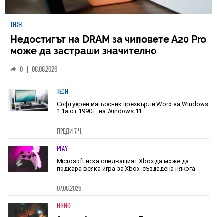
TECH
Недостигът на DRAM за чиповете A20 Pro
може да застраши значително
наличностите на iPhone 18 Pro
0
|
08.08.2026
TECH
Софтуерен магьосник прехвърли Word за Windows
1.1a от 1990 г. на Windows 11
ПРЕДИ 7 Ч.
PLAY
Microsoft иска следващият Xbox да може да
подкара всяка игра за Xbox, създадена някога
07.08.2026
HIEND