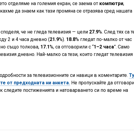
оето отделяме на големия екран, се заема от
компютри
,
кахме да знаем как тази промяна се отразява сред нашата
 споделя, че не гледа телевизия — цели
27.9
%. След тях са т
ду 2 и 4 часа дневно (
21.9
%).
18.8
% гледат по-малко от час
лно също толкова,
17.1
%, са отговорили с “
1–2 часа
”. Само
левизия дневно. Най-малко са тези, които гледат телевизия
одробности за телевизионните си навици в коментарите.
Т
те от предходната ни анкета.
Не пропускайте да отговор
как следите постиженията и натоварването си по време на