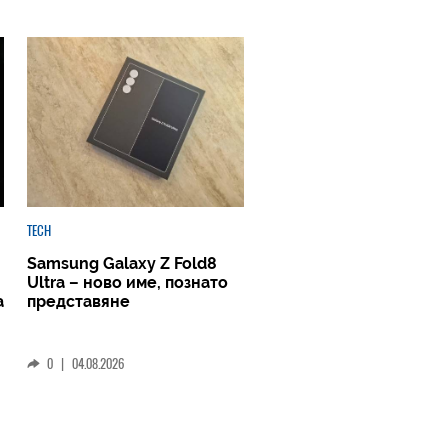
TECH
Samsung Galaxy Z Fold8
Ultra – ново име, познато
а
представяне
0
|
04.08.2026