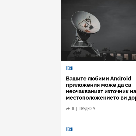
TECH
Вашите любими Android
приложения може да са
неочакваният източник н
местоположението ви до
когато не го споделяте
0
|
ПРЕДИ 3 Ч.
TECH