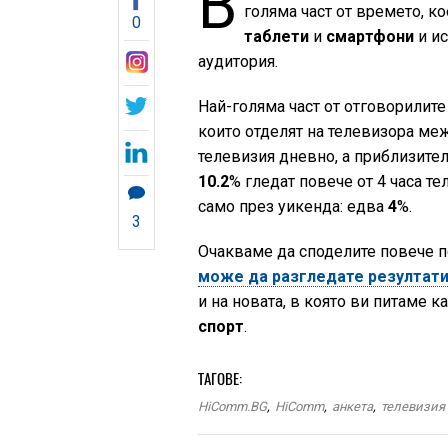
В
голяма част от времето, к
0
таблети
и
смартфони
и ис
аудитория.
Най-голяма част от отговорилите
които отделят на телевизора меж
телевизия дневно, а приблизите
10.2
% гледат повече от 4 часа те
само през уикенда: едва
4
%.
3
Очакваме да споделите повече п
може да разгледате резултати
и на новата, в която ви питаме 
спорт
.
ТАГОВЕ:
HiComm.BG
,
HiComm
,
анкета
,
телевизия