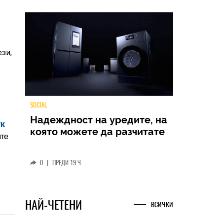
ези,
ук
TECH
ите
Samsung Galaxy Z Fold8
Ultra – ново име, познато
представяне
0
|
04.08.2026