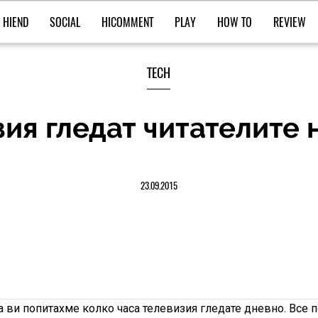
HIEND
SOCIAL
HICOMMENT
PLAY
HOW TO
REVIEW
TECH
зия гледат читателите
23.09.2015
 ви попитахме колко часа телевизия гледате дневно. Все п