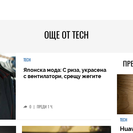
ОЩЕ ОТ TECH
TECH
ПР
Японска мода: С риза, украсена
с вентилатори, срещу жегите
0
|
ПРЕДИ 1 Ч.
TECH
Huaw