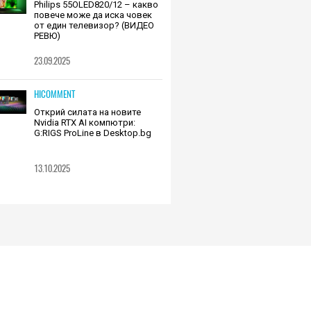
Philips 55OLED820/12 – какво
повече може да иска човек
от един телевизор? (ВИДЕО
РЕВЮ)
23.09.2025
HICOMMENT
Открий силата на новите
Nvidia RTX AI компютри:
G:RIGS ProLine в Desktop.bg
13.10.2025