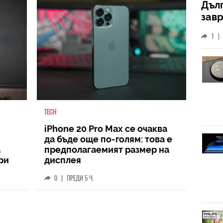
Дъл
зав
слу
1
|
TECH
iPhone 20 Pro Max се очаква
да бъде още по-голям: това е
а
предполагаемият размер на
ри
дисплея
0
|
ПРЕДИ 5 Ч.