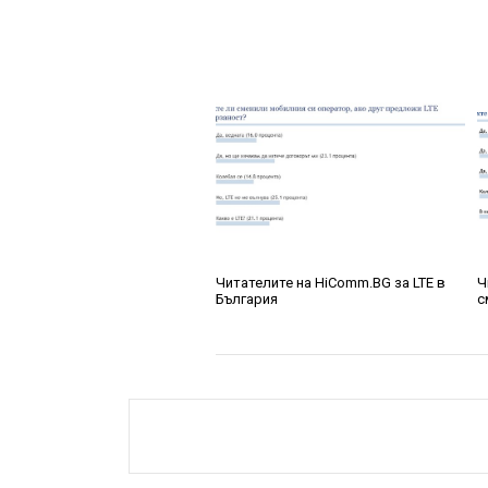
Читателите на HiComm.BG за LTE в
Ч
България
с