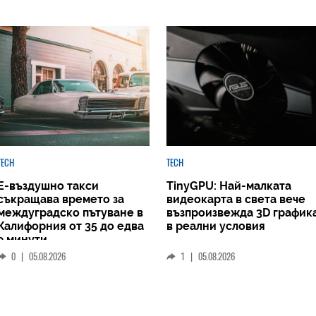
TECH
TECH
Е-въздушно такси
TinyGPU: Най-малката
съкращава времето за
видеокарта в света вече
междуградско пътуване в
възпроизвежда 3D график
Калифорния от 35 до едва
в реални условия
9 минути
0
|
05.08.2026
1
|
05.08.2026