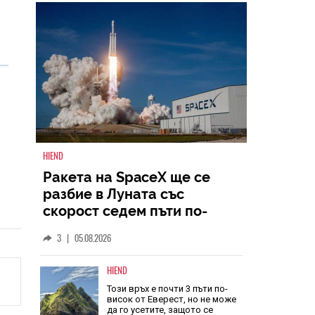
НАЙ-ЧЕТЕНИ
ВСИЧКИ
HIEND
Ракета на SpaceX ще се
разбие в Луната със
скорост седем пъти по-
голяма от скоростта на
3
|
05.08.2026
звука
HIEND