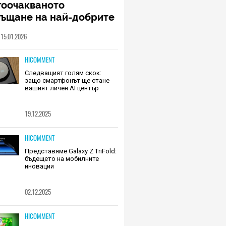
гоочакваното
ръщане на най-добрите
шалки на Huawei (РЕВЮ)
15.01.2026
HICOMMENT
Следващият голям скок:
защо смартфонът ще стане
вашият личен AI център
19.12.2025
HICOMMENT
Представяме Galaxy Z TriFold:
бъдещето на мобилните
иновации
02.12.2025
HICOMMENT