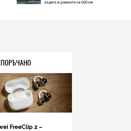
Този връх е почти 3 пъти по-
висок от Еверест, но не може
да го усетите, защото се
издига в рамките на 600 км
04.08.2026
TECH
Очилата на DuckDuckGo са
евтини, не се зареждат никога
и не навлизат в личното
ЕПОРЪЧАНО
пространство – и вашето, и
чуждото
05.08.2026
HIEND
Метеорит, 200 пъти по-голям
от убиеца на динозаври, е
променил хода на еволюцията
на Земята
04.08.2026
ei FreeClip 2 –