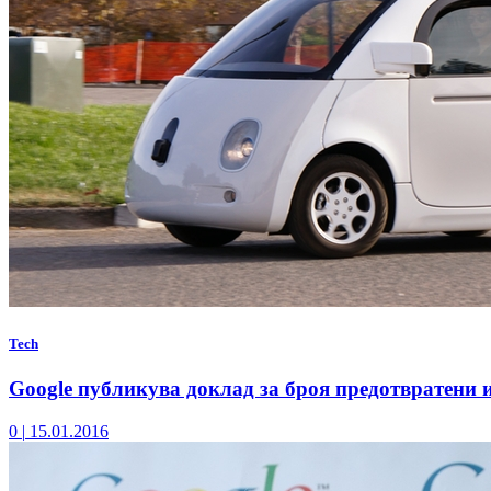
Tech
Google публикува доклад за броя предотвратени
0
|
15.01.2016