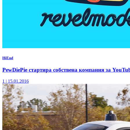
HiEnd
PewDiePie стартира собствена компания за YouTu
1
|
15.01.2016