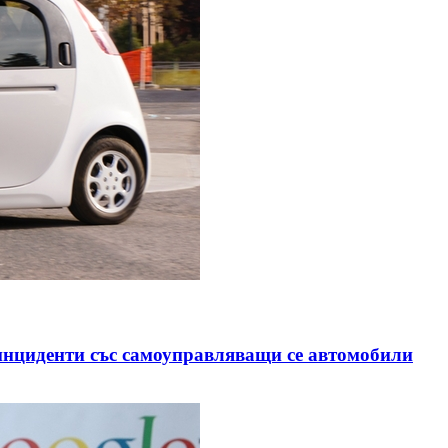
 инциденти със самоуправляващи се автомобили