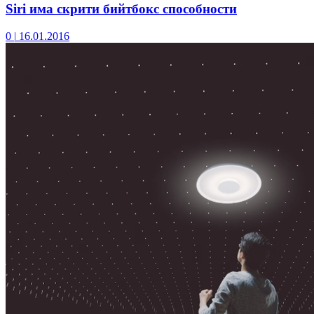
Siri има скрити бийтбокс способности
0
|
16.01.2016