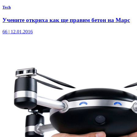
Tech
Учените откриха как ще правим бетон на Марс
66
|
12.01.2016