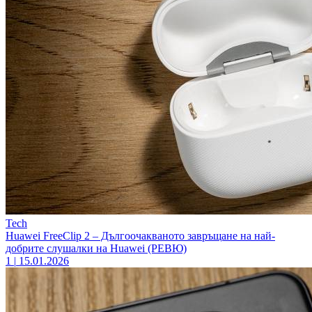
Tech
Huawei FreeClip 2 – Дългоочакваното завръщане на най-
добрите слушалки на Huawei (РЕВЮ)
1
|
15.01.2026