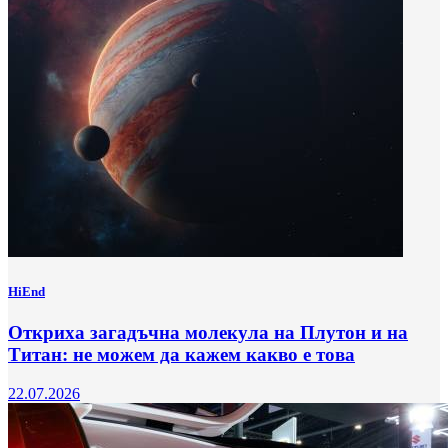
HiEnd
Откриха загадъчна молекула на Плутон и на
Титан: не можем да кажем какво е това
22.07.2026