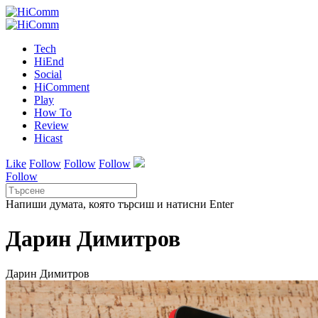
Tech
HiEnd
Social
HiComment
Play
How To
Review
Hicast
Like
Follow
Follow
Follow
Follow
Напиши думата, която търсиш и натисни Enter
Дарин Димитров
Дарин Димитров