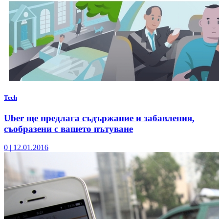
Tech
Uber ще предлага съдържание и забавления,
съобразени с вашето пътуване
0
|
12.01.2016