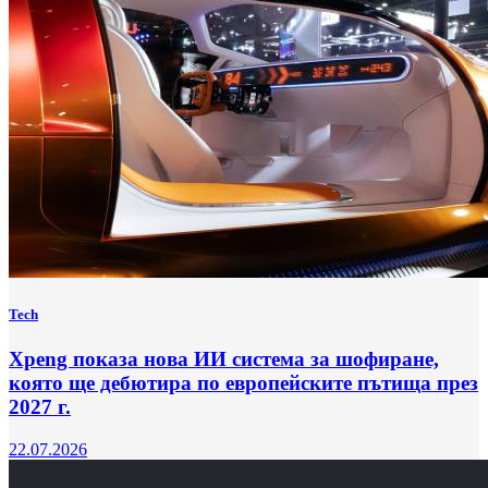
Tech
Xpeng показа нова ИИ система за шофиране,
която ще дебютира по европейските пътища през
2027 г.
22.07.2026