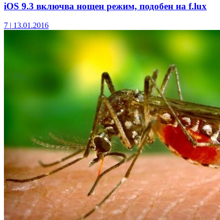
iOS 9.3 включва нощен режим, подобен на f.lux
7
|
13.01.2016