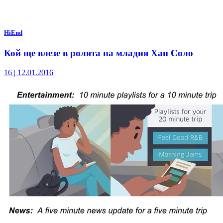
HiEnd
Кой ще влезе в ролята на младия Хан Соло
16
|
12.01.2016