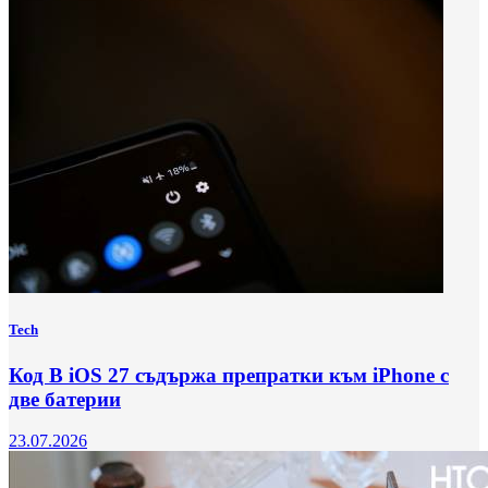
Tech
Код В iOS 27 съдържа препратки към iPhone с
две батерии
23.07.2026