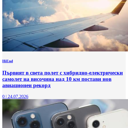
HiEnd
Първият в света полет с хибридно-електрически
самолет на височина над 10 км постави нов
авиационен рекорд
0
|
24.07.2026