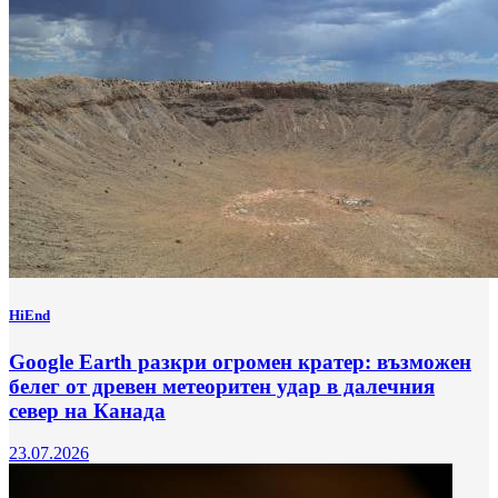
HiEnd
Google Earth разкри огромен кратер: възможен
белег от древен метеоритен удар в далечния
север на Канада
23.07.2026