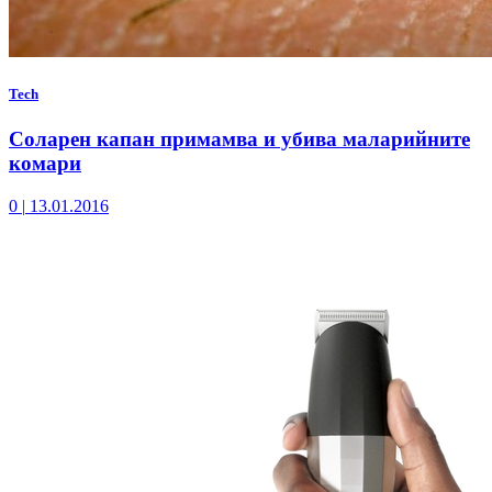
Tech
Соларен капан примамва и убива маларийните
комари
0
|
13.01.2016