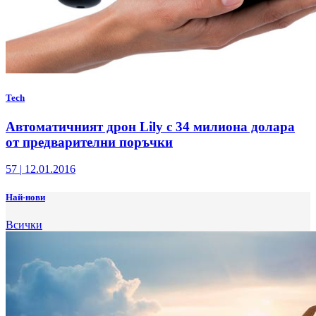
Tech
Автоматичният дрон Lily с 34 милиона долара
от предварителни поръчки
57
|
12.01.2016
Най-нови
Всички