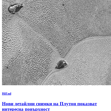
HiEnd
Нови детайлни снимки на Плутон показват
интересна повърхност