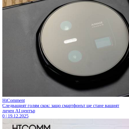
HiComment
Следващият голям скок: защо смартфонът ще стане вашият
личен AI център
0
|
19.12.2025