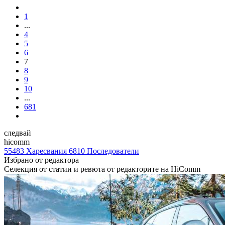
1
...
4
5
6
7
8
9
10
...
681
следвай
hicomm
55483
Харесвания
6810
Последователи
Избрано от редактора
Селекция от статии и ревюта от редакторите на HiComm