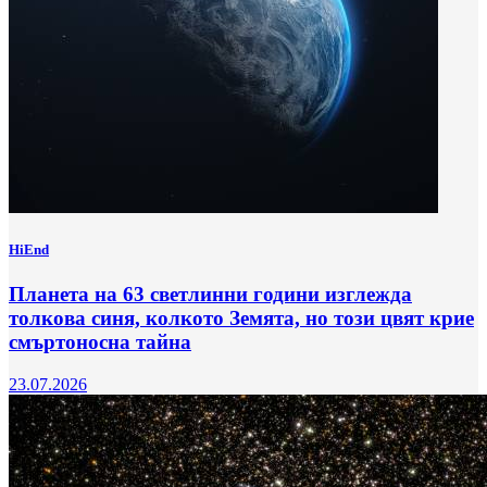
HiEnd
Планета на 63 светлинни години изглежда
толкова синя, колкото Земята, но този цвят крие
смъртоносна тайна
23.07.2026