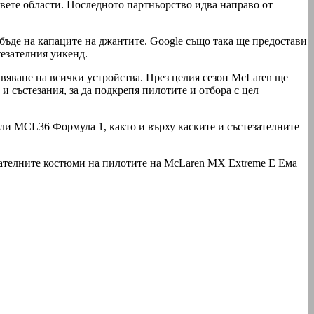
вете области. Последното партньорство идва направо от
 бъде на капаците на джантите. Google също така ще предостави
тезателния уикенд.
вяване на всички устройства. През целия сезон McLaren ще
и състезания, за да подкрепя пилотите и отбора с цел
или MCL36 Формула 1, както и върху каските и състезателните
зателните костюми на пилотите на McLaren MX Extreme E Ема