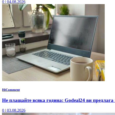
0
|
04.08.2026
HiComment
Не плащайте всяка година: Godeal24 ви предлага 
0
|
03.08.2026