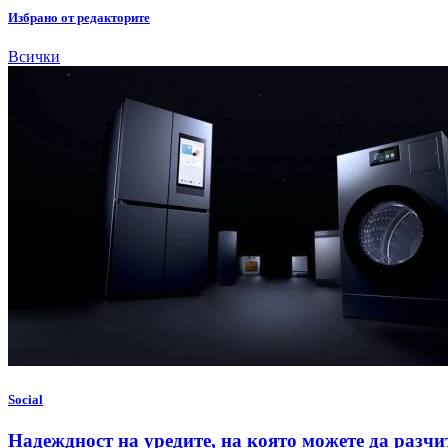
Избрано от редакторите
Всички
Social
Надеждност на уредите, на която можете да разчи