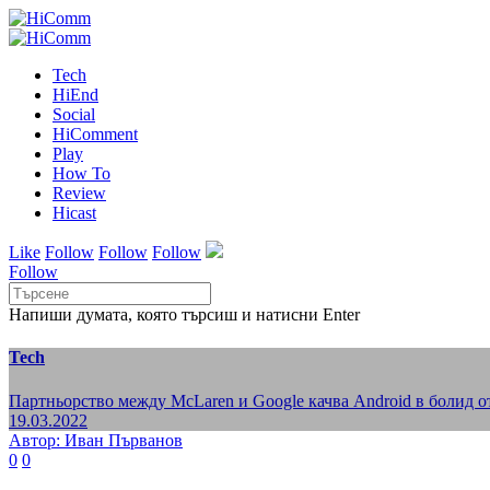
Tech
HiEnd
Social
HiComment
Play
How To
Review
Hicast
Like
Follow
Follow
Follow
Follow
Напиши думата, която търсиш и натисни Enter
Tech
Партньорство между McLaren и Google качва Android в болид о
19.03.2022
Автор: Иван Първанов
0
0