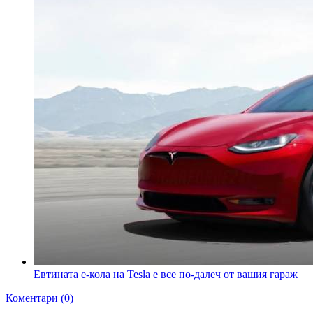
Евтината е-кола на Tesla е все по-далеч от вашия гараж
Коментари (0)