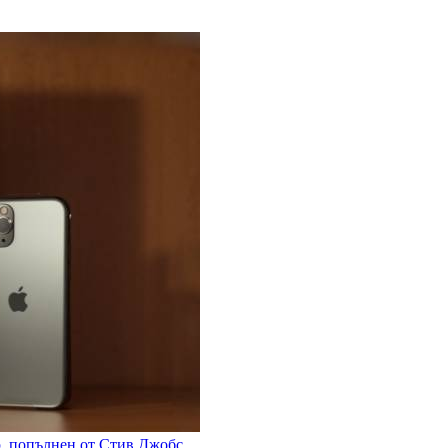
р, попълнен от Стив Джобс