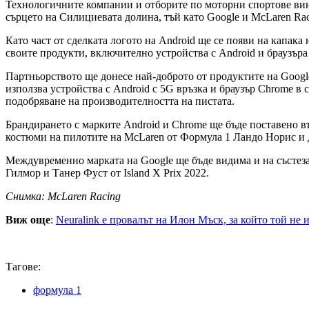
Технологичните компании и отборите по моторни спортове вин
сърцето на Силициевата долина, тъй като Google и McLaren Rac
Като част от сделката логото на Android ще се появи на капака
своите продукти, включително устройства с Android и браузъра
Партньорството ще донесе най-доброто от продуктите на Googl
използва устройства с Android с 5G връзка и браузър Chrome в
подобряване на производителността на пистата.
Брандирането с марките Android и Chrome ще бъде поставено в
костюми на пилотите на McLaren от Формула 1 Ландо Норис и Д
Междувременно марката на Google ще бъде видима и на състез
Гилмор и Танер Фуст от Island X Prix 2022.
Снимка: McLaren Racing
Виж още
:
Neuralink е провалът на Илон Мъск, за който той не и
Тагове:
формула 1