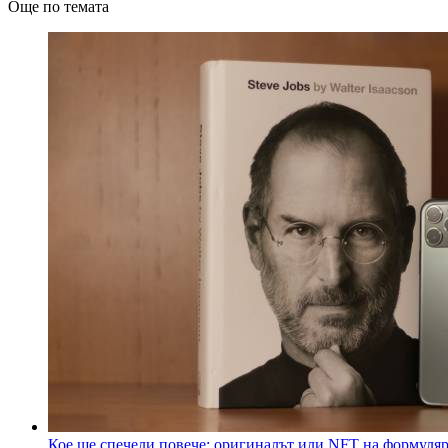
Още по темата
Кое ще спечели повече: оригиналът или NFT на формуля