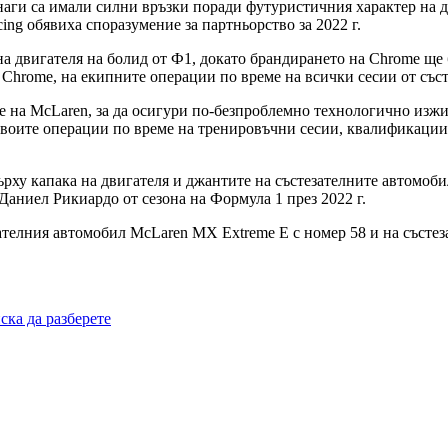
аги са имали силни връзки поради футуристичния характер на д
ing обявиха споразумение за партньорство за 2022 г.
 на двигателя на болид от Ф1, докато брандирането на Chrome ще
 Chrome, на екипните операции по време на всички сесии от със
e на McLaren, за да осигури по-безпроблемно технологично изжи
 своите операции по време на тренировъчни сесии, квалификации 
ърху капака на двигателя и джантите на състезателните автомоб
аниел Рикиардо от сезона на Формула 1 през 2022 г.
ателния автомобил McLaren MX Extreme E с номер 58 и на състе
ска да разберете