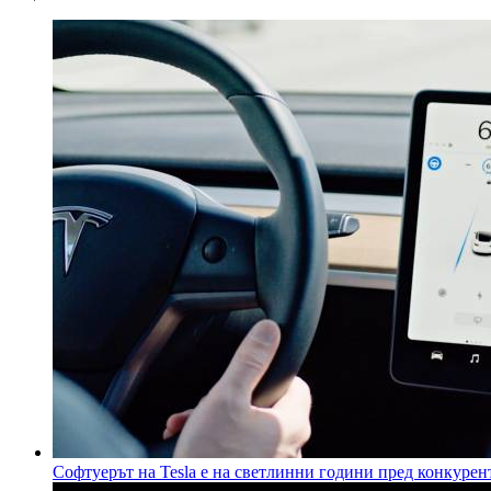
Софтуерът на Tesla е на светлинни години пред конкуре