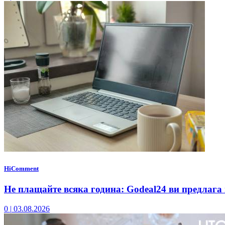
HiComment
Не плащайте всяка година: Godeal24 ви предлага 
0
|
03.08.2026