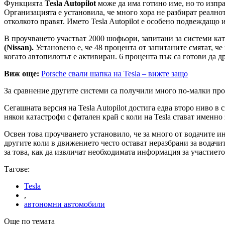
Функцията
Tesla Autopilot
може да има готино име, но то изпр
Организацията е установила, че много хора не разбират реално
отколкото правят. Името Tesla Autopilot е особено подвеждащо 
В проучването участват 2000 шофьори, запитани за системи ка
(Nissan).
Установено е, че 48 процента от запитаните смятат, че 
когато автопилотът е активиран. 6 процента пък са готови да д
Виж още:
Porsche свали шапка на Tesla – вижте защо
За сравнение другите системи са получили много по-малки пр
Сегашната версия на Tesla Autopilot достига едва второ ниво в
някои катастрофи с фатален край с коли на Tesla стават именн
Освен това проучването установило, че за много от водачите и
другите коли в движението често остават неразбрани за водач
за това, как да извличат необходимата информация за участиет
Тагове:
Tesla
,
автономни автомобили
Още по темата