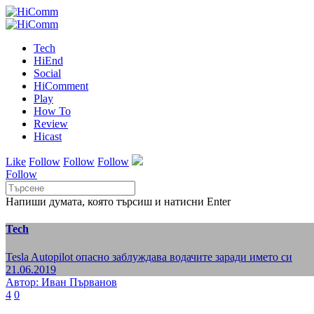
Tech
HiEnd
Social
HiComment
Play
How To
Review
Hicast
Like
Follow
Follow
Follow
Follow
Напиши думата, която търсиш и натисни Enter
Tech
Tesla Autopilot опасно заблуждава водачите заради името си
21.06.2019
Автор: Иван Първанов
4
0