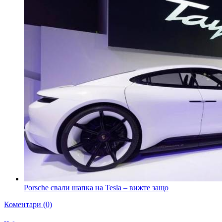
Porsche свали шапка на Tesla – вижте защо
Коментари (0)