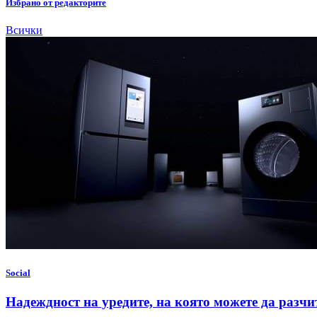
Избрано от редакторите
Всички
Social
Надеждност на уредите, на която можете да разчи