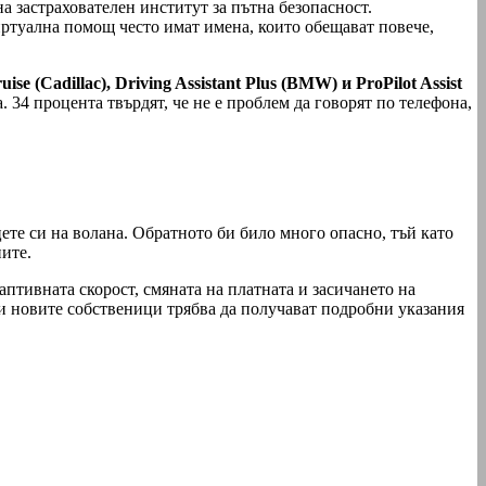
 застрахователен институт за пътна безопасност.
иртуална помощ често имат имена, които обещават повече,
uise (Cadillac), Driving Assistant Plus (BMW) и ProPilot Assist
a. 34 процента твърдят, че не е проблем да говорят по телефона,
цете си на волана. Обратното би било много опасно, тъй като
ите.
птивната скорост, смяната на платната и засичането на
ли новите собственици трябва да получават подробни указания