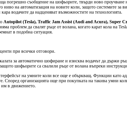
аща погрешно съобщение на шофьорите, твърди ново проучване на
то ниво на автоматизация на новите коли, защото системите за в
и кара водачите да надценяват възможностите на технологията.
то
Autopilot (Tesla), Traffic Jam Assist (Audi and Acura), Super Cr
няма проблем да свалят ръце от волана, когато карат кола на Tesl
ремнат в подобна ситуация.
оценти при всички отговори.
 скалата за автоматично шофиране и изисква водачът да държи ръ
о защото шофьорите са свалили ръце от волана въпреки инструкци
нтерфейсът на умните коли все още е объркващ. Функции като ада
ите. Според организацията още при покупката на такива умни ко
о им в движението.