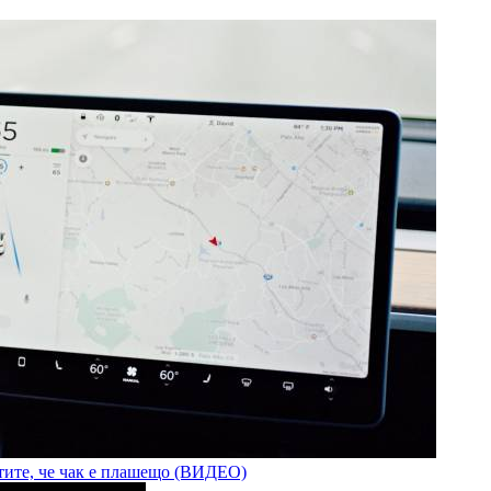
нтите, че чак е плашещо (ВИДЕО)