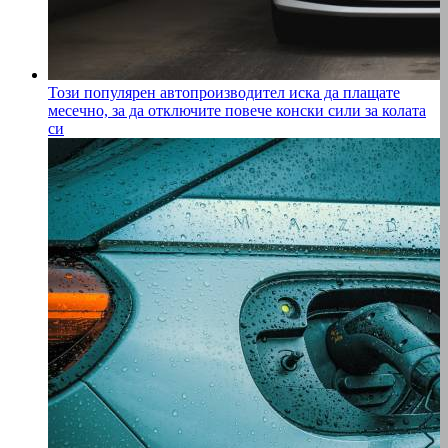
Този популярен автопроизводител иска да плащате
месечно, за да отключите повече конски сили за колата
си