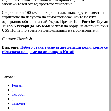
забележителен отвъд простото ускорение.
Скоростта от 160 км/ч на Бароне надминава други известни
спринтове на палубата на самолетоносач, които не бяха
официално обявени за най-бързи. През 2019 г.
Porsche Taycan
Turbo S ускори до 145 км/ч и спря
на борда на американския
USS Hornet по време на демонстрация на производителя.
Снимка: Unsplash
Виж още:
Небето стана тясно за две летящи коли, които се
сблъскаха по време на авиошоу в Китай
Тагове:
Ferrari
,
скорост
,
самолет
,