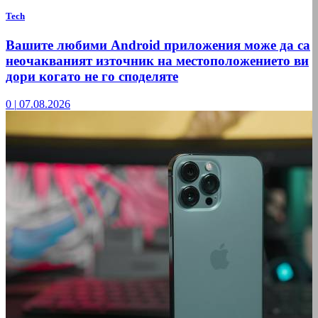
Tech
Вашите любими Android приложения може да са
неочакваният източник на местоположението ви
дори когато не го споделяте
0
|
07.08.2026