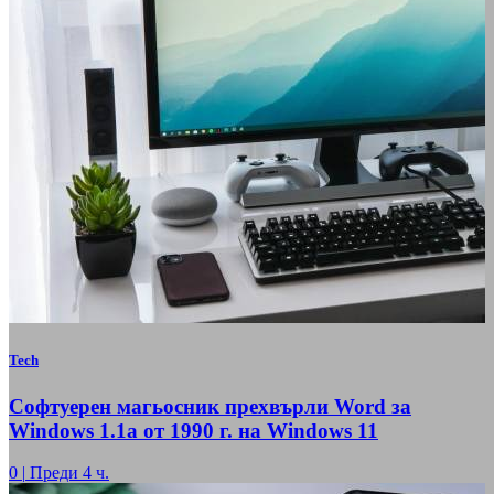
Tech
Софтуерен магьосник прехвърли Word за
Windows 1.1a от 1990 г. на Windows 11
0
|
Преди 4 ч.