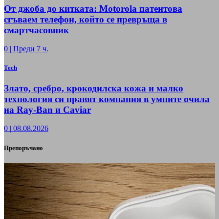
От джоба до китката: Motorola патентова
сгъваем телефон, който се превръща в
смартчасовник
0
|
Преди 7 ч.
Tech
Злато, сребро, крокодилска кожа и малко
технология си правят компания в умните очила
на Ray-Ban и Caviar
0
|
08.08.2026
Препоръчано