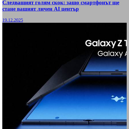
Следващият голям скок: защо смартфонът ще
стане вашият личен AI център
19.12.2025