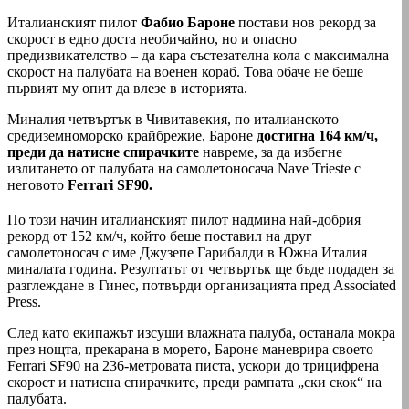
Италианският пилот
Фабио Бароне
постави нов рекорд за
скорост в едно доста необичайно, но и опасно
предизвикателство – да кара състезателна кола с максимална
скорост на палубата на военен кораб. Това обаче не беше
първият му опит да влезе в историята.
Миналия четвъртък в Чивитавекия, по италианското
средиземноморско крайбрежие, Бароне
достигна 164 км/ч,
преди да натисне спирачките
навреме, за да избегне
излитането от палубата на самолетоносача Nave Trieste с
неговoтo
Ferrari SF90.
По този начин италианският пилот надмина най-добрия
рекорд от 152 км/ч, който беше поставил на друг
самолетоносач с име Джузепе Гарибалди в Южна Италия
миналата година. Резултатът от четвъртък ще бъде подаден за
разглеждане в Гинес, потвърди организацията пред Associated
Press.
След като екипажът изсуши влажната палуба, останала мокра
през нощта, прекарана в морето, Бароне маневрира своето
Ferrari SF90 на 236-метровата писта, ускори до трицифрена
скорост и натисна спирачките, преди рампата „ски скок“ на
палубата.