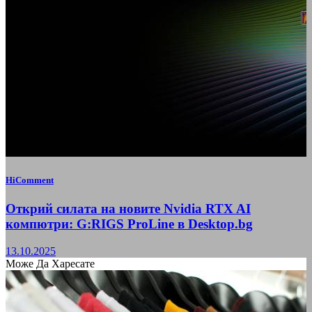
HiComment
Открий силата на новите Nvidia RTX AI
компютри: G:RIGS ProLine в Desktop.bg
13.10.2025
Може Да Харесате