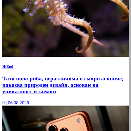
HiEnd
Тази нова риба, неразличима от морско конче,
показва природен дизайн, основан на
уникалност и заемки
0
|
06.08.2026