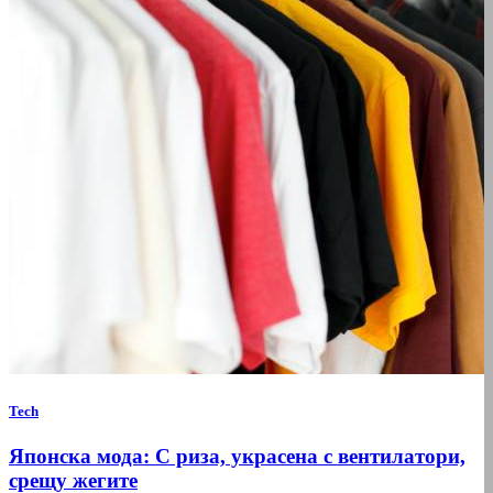
Tech
Японска мода: С риза, украсена с вентилатори,
срещу жегите