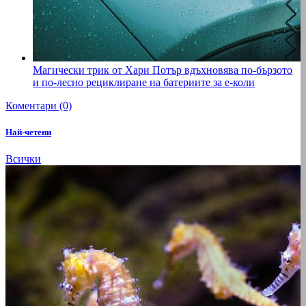
Магически трик от Хари Потър вдъхновява по-бързото
и по-лесно рециклиране на батериите за е-коли
Коментари (0)
Най-четени
Всички