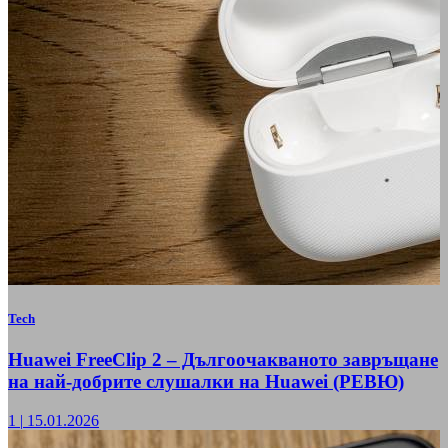
Tech
Huawei FreeClip 2 – Дългоочакваното завръщане
на най-добрите слушалки на Huawei (РЕВЮ)
1
|
15.01.2026