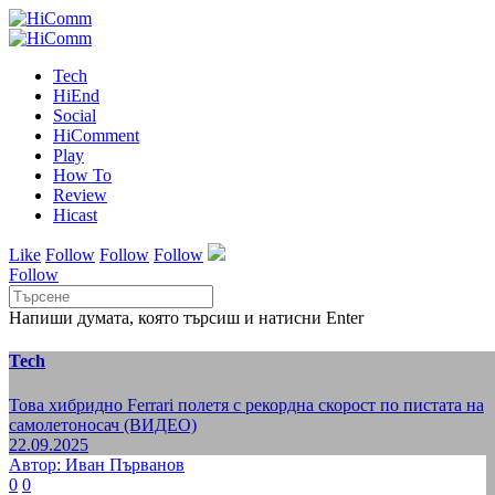
Tech
HiEnd
Social
HiComment
Play
How To
Review
Hicast
Like
Follow
Follow
Follow
Follow
Напиши думата, която търсиш и натисни Enter
Tech
Това хибридно Ferrari полетя с рекордна скорост по пистата на
самолетоносач (ВИДЕО)
22.09.2025
Автор: Иван Първанов
0
0