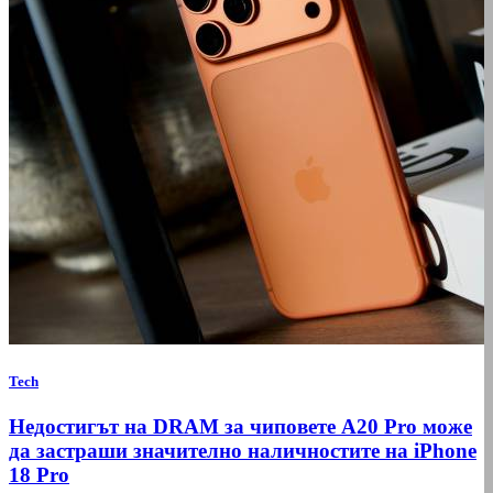
Tech
Недостигът на DRAM за чиповете A20 Pro може
да застраши значително наличностите на iPhone
18 Pro