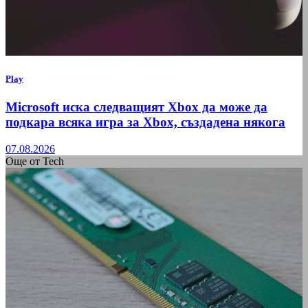
Play
Microsoft иска следващият Xbox да може да
подкара всяка игра за Xbox, създадена някога
07.08.2026
Още от Tech