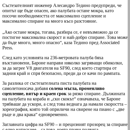
Състезателният инженер Алесандро Тедино предупреди, че
опитът ще бъде опасен, ако палубата остане мокра, като
посочи необходимостта от максимално сцепление и
максимално спиране на много късо разстояние.
„Ако остане мокра, тогава, разбира се, е невъзможно да се
постигне максимална скорост и най-добро спиране. Това може
да бъде много, много опасно“, каза Тедино пред Associated
Press.
След като условията на 236-метровата палуба бяха
възстановени, Бароне направи няколко загряващи обиколки,
за да загрее V8 двигателя на SF90, след което стартира от
задния край и спря безопасно, преди да се качи по рампата.
За разлика от състезателната писта палубата на
самолетоносача добавя
солена мъгла, променливо
сцепление, вятър и краен срок
за рязко спиране. Дължината
на палубата на кораба и „ски скокът“ означаваха, че Бароне
трябваше да ускори, а след това веднага да намали скоростта –
хореография, която той оприличи на свирене на пиано с „две
ръце и два крака“ едновременно.
Заглавната цифра на SF90 – и прецизният прозорец за спиране
с едно натискане – са това, което прави подвига