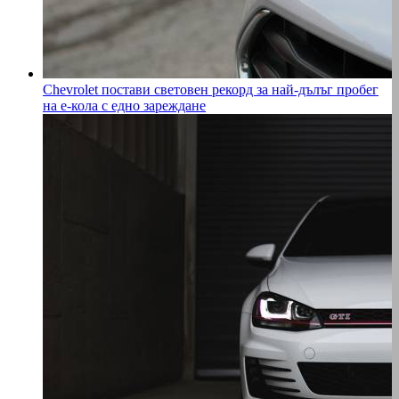
Chevrolet постави световен рекорд за най-дълъг пробег
на е-кола с едно зареждане