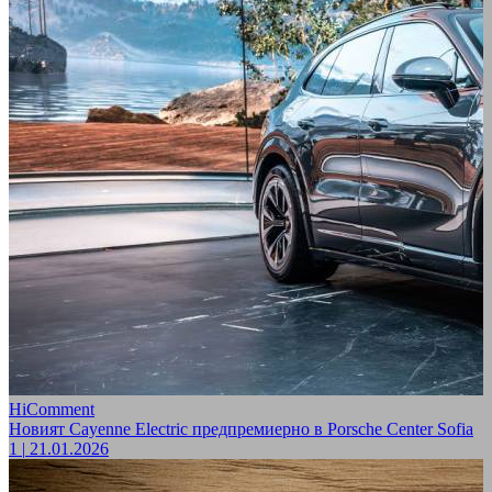
HiComment
Новият Cayenne Electric предпремиерно в Porsche Center Sofia
1
|
21.01.2026