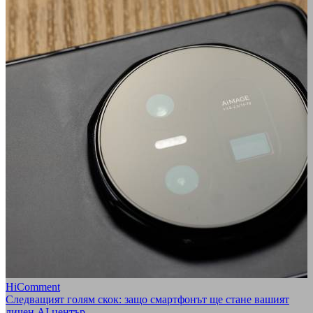
HiComment
Следващият голям скок: защо смартфонът ще стане вашият
личен AI център