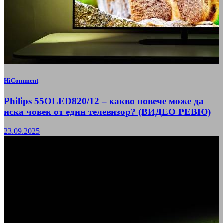
HiComment
Philips 55OLED820/12 – какво повече може да
иска човек от един телевизор? (ВИДЕО РЕВЮ)
23.09.2025