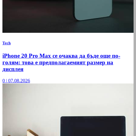
Tech
iPhone 20 Pro Max се очаква да бъде още по-
голям: това е предполагаемият размер на
дисплея
0
|
07.08.2026