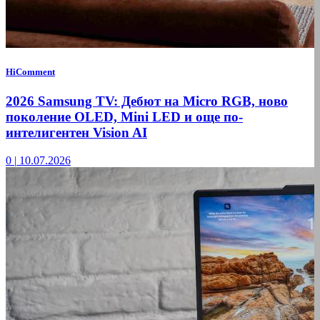
HiComment
2026 Samsung TV: Дебют на Micro RGB, ново
поколение OLED, Mini LED и още по-
интелигентен Vision AI
0
|
10.07.2026