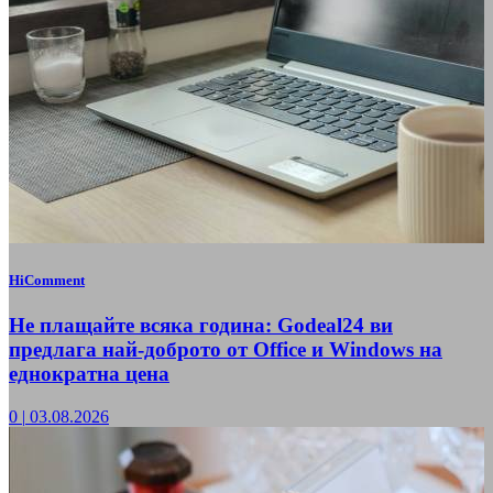
HiComment
Не плащайте всяка година: Godeal24 ви
предлага най-доброто от Office и Windows на
еднократна цена
0
|
03.08.2026