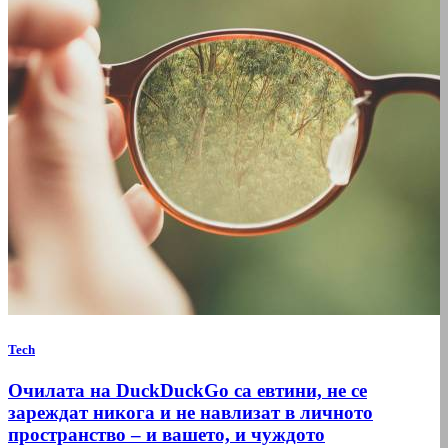
Tech
Очилата на DuckDuckGo са евтини, не се
зареждат никога и не навлизат в личното
пространство – и вашето, и чуждото