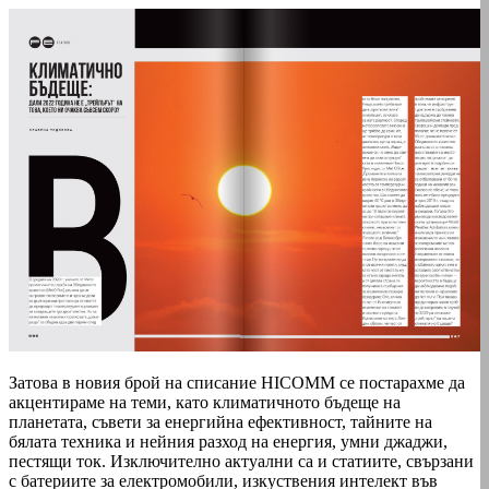
Затова в новия брой на списание HICOMM се постарахме да
акцентираме на теми, като климатичното бъдеще на
планетата, съвети за енергийна ефективност, тайните на
бялата техника и нейния разход на енергия, умни джаджи,
пестящи ток. Изключително актуални са и статиите, свързани
с батериите за електромобили, изкуствения интелект във