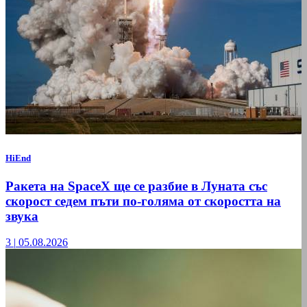
HiEnd
Ракета на SpaceX ще се разбие в Луната със
скорост седем пъти по-голяма от скоростта на
звука
3
|
05.08.2026