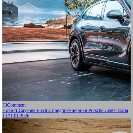
HiComment
Новият Cayenne Electric предпремиерно в Porsche Center Sofia
1
|
21.01.2026