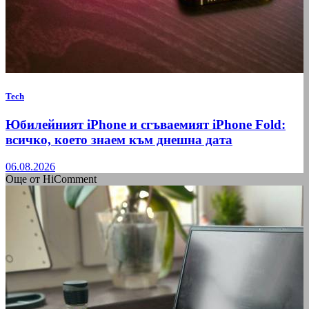
Tech
Юбилейният iPhone и сгъваемият iPhone Fold:
всичко, което знаем към днешна дата
06.08.2026
Още от HiComment