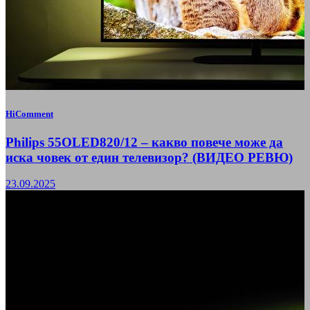
HiComment
Philips 55OLED820/12 – какво повече може да
иска човек от един телевизор? (ВИДЕО РЕВЮ)
23.09.2025