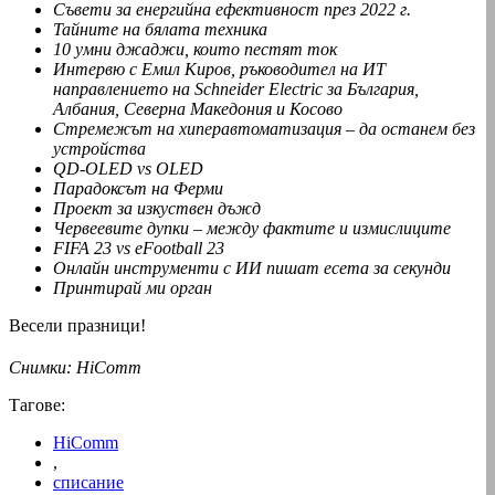
Съвети за енергийна ефективност през 2022 г.
Тайните на бялата техника
10 умни джаджи, които пестят ток
Интервю с Емил Киров, ръководител на ИТ
направлението на Schneider Electric за България,
Албания, Северна Македония и Косово
Стремежът на хиперавтоматизация – да останем без
устройства
QD-OLED vs OLED
Парадоксът на Ферми
Проект за изкуствен дъжд
Червеевите дупки – между фактите и измислиците
FIFA 23 vs eFootball 23
Онлайн инструменти с ИИ пишат есета за секунди
Принтирай ми орган
Весели празници!
Снимки: HiСomm
Тагове:
HiComm
,
списание