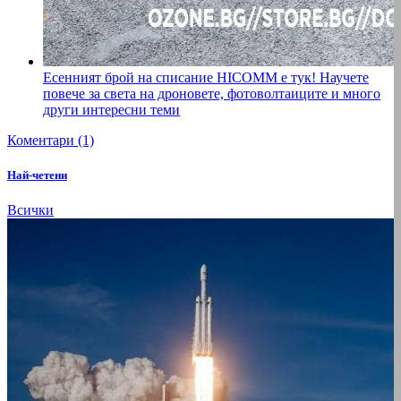
Есенният брой на списание HICOMM е тук! Научете
повече за светa на дроновете, фотоволтаиците и много
други интересни теми
Коментари (1)
Най-четени
Всички