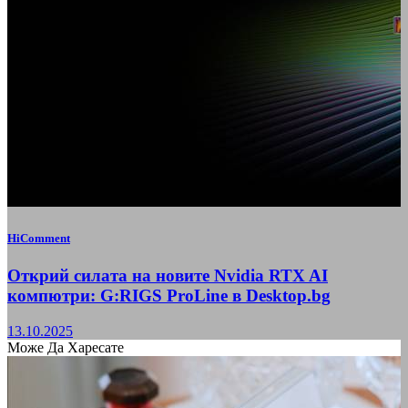
HiComment
Открий силата на новите Nvidia RTX AI
компютри: G:RIGS ProLine в Desktop.bg
13.10.2025
Може Да Харесате