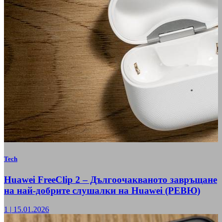
Tech
Huawei FreeClip 2 – Дългоочакваното завръщане
на най-добрите слушалки на Huawei (РЕВЮ)
1
|
15.01.2026