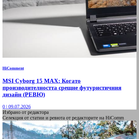
HiComment
MSI Cyborg 15 MAX: Когато
производителността срещне футуристичния
дизайн (РЕВЮ)
0
|
09.07.2026
Избрано от редактора
Селекция от статии и ревюта от редакторите на HiComm