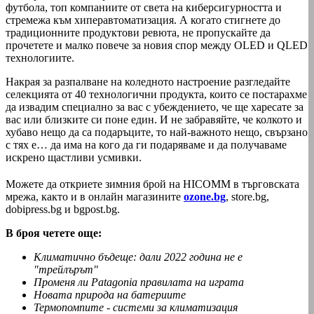
футбола, топ компаниите от света на киберсигурността и
стремежа към хиперавтоматизация. А когато стигнете до
традиционните продуктови ревюта, не пропускайте да
прочетете и малко повече за новия спор между OLED и QLED
технологиите.
Накрая за разпалване на коледното настроение разгледайте
селекцията от 40 технологични продукта, които се постарахме
да извадим специално за вас с убеждението, че ще харесате за
вас или близките си поне един. И не забравяйте, че колкото и
хубаво нещо да са подаръците, то най-важното нещо, свързано
с тях е… да има на кого да ги подаряваме и да получаваме
искрено щастливи усмивки.
Можете да откриете зимния брой на HICOMM в търговската
мрежа, както и в онлайн магазините
ozone.bg
, store.bg,
dobipress.bg и bgpost.bg.
В броя четете още:
Климатично бъдеще: дали 2022 година не е
"трейлърът"
Променя ли Patagonia правилата на играта
Новата природа на батериите
Термопомпите - системи за климатизация