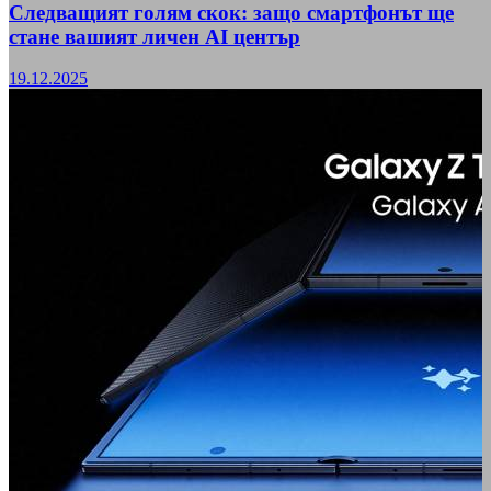
Следващият голям скок: защо смартфонът ще
стане вашият личен AI център
19.12.2025