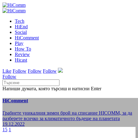
Tech
HiEnd
Social
HiComment
Play
How To
Review
Hicast
Like
Follow
Follow
Follow
Follow
Напиши думата, която търсиш и натисни Enter
HiComment
Грабнете уникалния зимен брой на списание HICOMM, за да
разберете всичко за климатичното бъдеще на планетата
19.12.2022
15
1