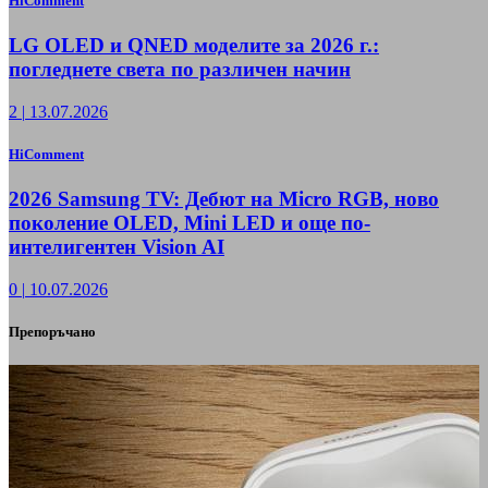
HiComment
LG OLED и QNED моделите за 2026 г.:
погледнете света по различен начин
2
|
13.07.2026
HiComment
2026 Samsung TV: Дебют на Micro RGB, ново
поколение OLED, Mini LED и още по-
интелигентен Vision AI
0
|
10.07.2026
Препоръчано