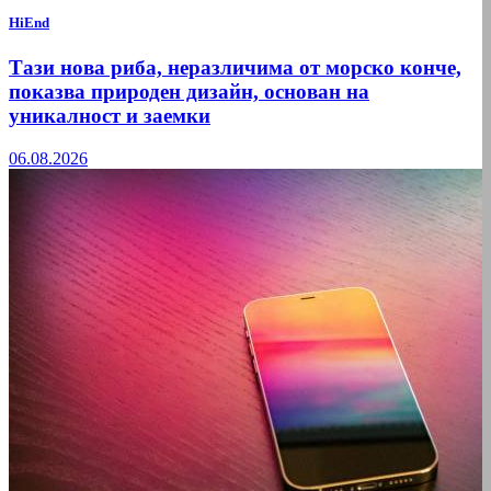
HiEnd
Тази нова риба, неразличима от морско конче,
показва природен дизайн, основан на
уникалност и заемки
06.08.2026