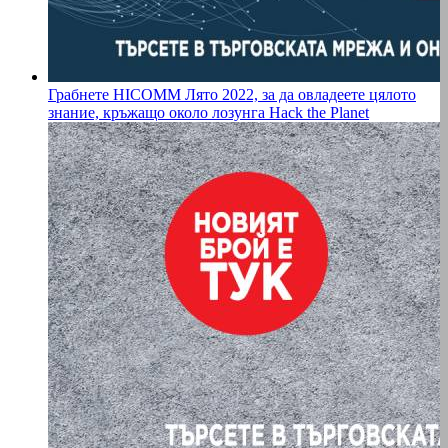
Грабнете HICOMM Лято 2022, за да овладеете цялото
знание, кръжащо около лозунга Hack the Planet