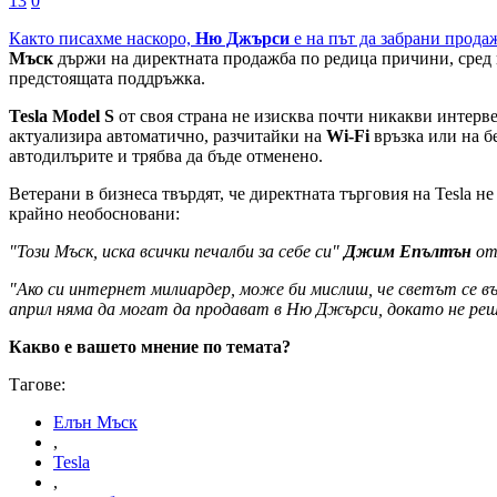
13
0
Както писахме наскоро,
Ню Джърси
е на път да забрани прода
Мъск
държи на директната продажба по редица причини, сред 
предстоящата поддръжка.
Tesla Model S
от своя страна не изисква почти никакви интерве
актуализира автоматично, разчитайки на
Wi-Fi
връзка или на б
автодилърите и трябва да бъде отменено.
Ветерани в бизнеса твърдят, че директната търговия на Tesla н
крайно необосновани:
"Този Мъск, иска всички печалби за себе си"
Джим Епълтън
о
"Ако си интернет милиардер, може би мислиш, че светът се въ
април няма да могат да продават в Ню Джърси, докато не ре
Какво е вашето мнение по темата?
Тагове:
Елън Мъск
,
Tesla
,