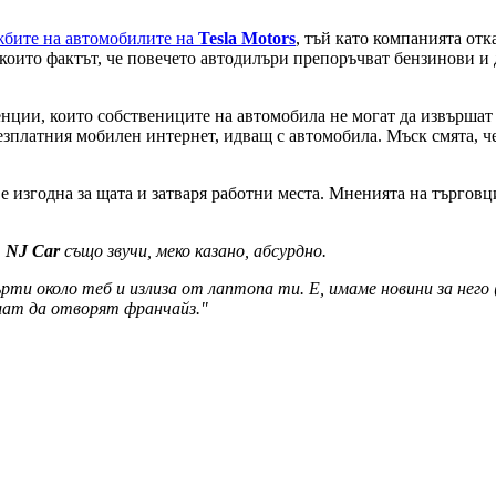
жбите на автомобилите на
Tesla Motors
, тъй като компанията от
които фактът, че повечето автодилъри препоръчват бензинови и
нции, които собствениците на автомобила не могат да извършат 
езплатния мобилен интернет, идващ с автомобила. Мъск смята, че
е е изгодна за щата и затваря работни места. Мненията на търгов
т
NJ Car
също звучи, меко казано, абсурдно.
рти около теб и излиза от лаптопа ти. Е, имаме новини за него
шат да отворят франчайз."