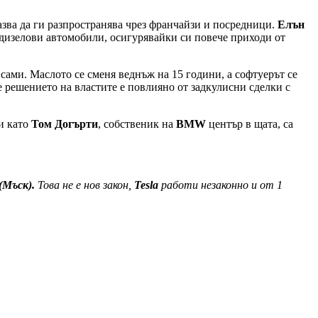
казва да ги разпространява чрез франчайзи и посредници.
Елън
 дизелови автомобили, осигурявайки си повече приходи от
сами. Маслото се сменя веднъж на 15 години, а софтуерът се
 решението на властите е повлияно от задкулисни сделки с
ци като
Том Догърти
, собственик на
BMW
център в щата, са
(Мъск).
Това не е нов закон,
Tesla
работи незаконно и от 1