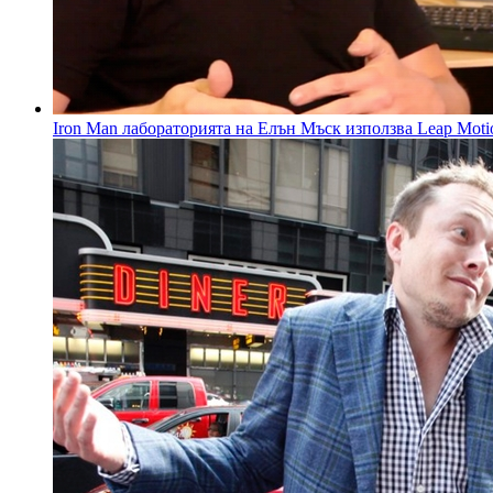
Iron Man лабораторията на Елън Мъск използва Leap Moti