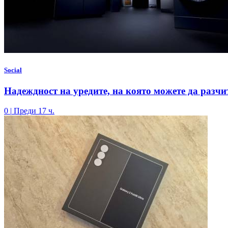
Social
Надеждност на уредите, на която можете да разчи
0
|
Преди 17 ч.