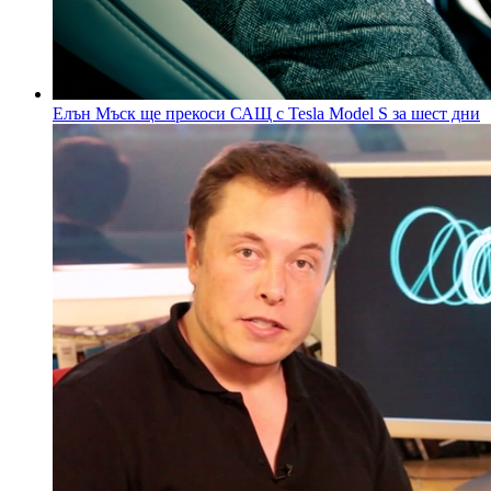
Елън Мъск ще прекоси САЩ с Tesla Model S за шест дни