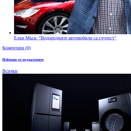
Елън Мъск: "Водородните автомобили са глупост"
Коментари (0)
Избрано от редакторите
Всички