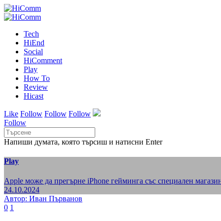
Tech
HiEnd
Social
HiComment
Play
How To
Review
Hicast
Like
Follow
Follow
Follow
Follow
Напиши думата, която търсиш и натисни Enter
Play
Apple може да прегърне iPhone гейминга със специален магазин
24.10.2024
Автор: Иван Първанов
0
1