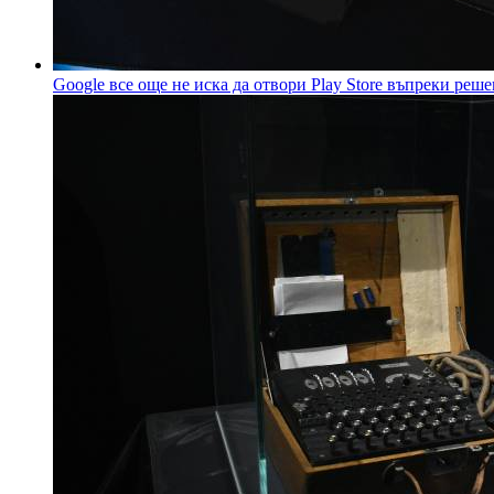
Google все още не иска да отвори Play Store въпреки реш