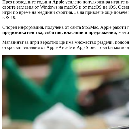
През последните години
Apple
усилено популяризира игрите на
своите заглавия от Windows на macOS и от macOS на iOS. Освен
игри по време на медийни събития. За да привлече още повече 
iOS 19.
Според информация, получена от сайта 9to5Mac, Apple работи 
предизвикателства, събития, класации и предложения,
което
Магазинът за игри вероятно ще има множество раздели, подобно
открояват заглавия от Apple Arcade и App Store. Това би могло