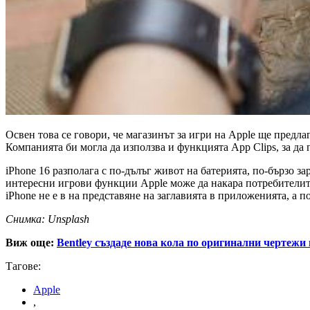
Освен това се говори, че магазинът за игри на Apple ще предла
Компанията би могла да използва и функцията App Clips, за да
iPhone 16 разполага с по-дълъг живот на батерията, по-бързо з
интересни игрови функции Apple може да накара потребителите 
iPhone не е в на представяне на заглавията в приложенията, а п
Снимка: Unsplash
Виж още:
Bentley създаде нова кола по оригинални чертежи 
Тагове:
Apple
,