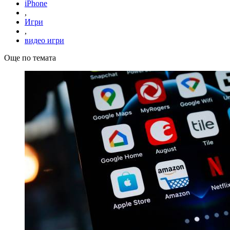
iPhone
,
Игри
,
видео игри
Още по темата