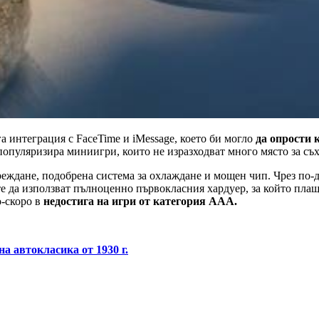
га интеграция с FaceTime и iMessage, което би могло
да опрости 
 популяризира миниигри, които не изразходват много място за съ
ареждане, подобрена система за охлаждане и мощен чип. Чрез по-
да използват пълноценно първокласния хардуер, за който плащат
о-скоро в
недостига на игри от категория ААА.
на автокласика от 1930 г.