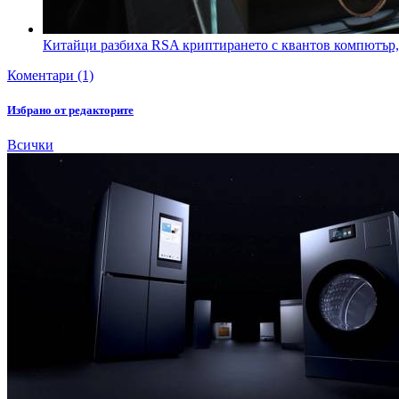
Китайци разбиха RSA криптирането с квантов компютър, 
Коментари (1)
Избрано от редакторите
Всички