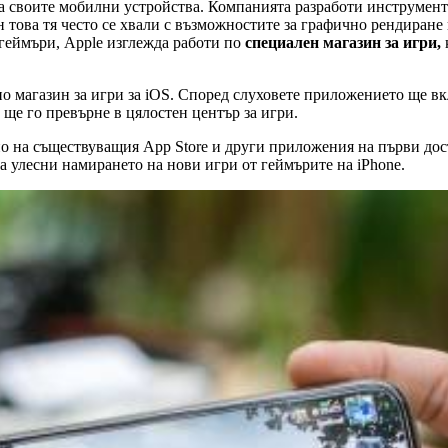
 своите мобилни устройства. Компанията разработи инструменти 
 това тя често се хвали с възможностите за графично рендиране 
геймъри, Apple изглежда работи по
специален магазин за игри,
по магазин за игри за iOS. Според слуховете приложението ще в
 ще го превърне в цялостен център за игри.
 на съществуващия App Store и други приложения на първи доста
 да улесни намирането на нови игри от геймърите на iPhone.