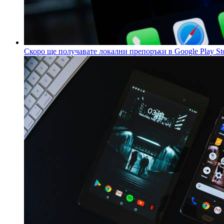
Скоро ще получавате локални препоръки в Google Play St