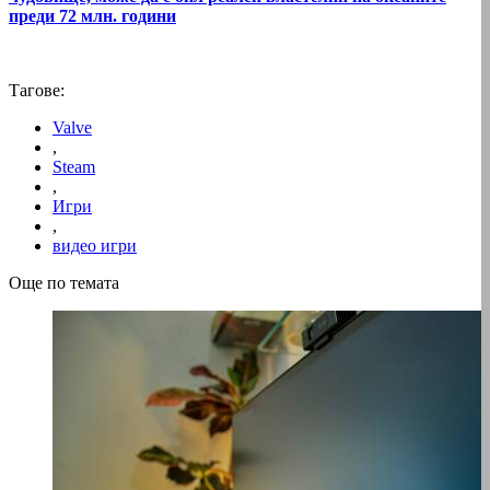
преди 72 млн. години
Тагове:
Valve
,
Steam
,
Игри
,
видео игри
Още по темата