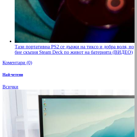
Тази портативна PS2 се държи на тиксо и добра воля, но
бие скъпия Steam Deck по живот на батерията (ВИДЕО)
Коментари (0)
Най-четени
Всички