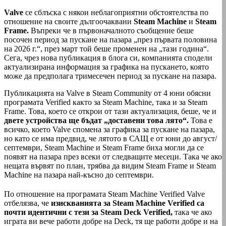
Valve
се сблъска с някои неблагоприятни обстоятелства по
отношение на своите дългоочаквани
Steam Machine
и
Steam
Frame.
Въпреки че в първоначалното съобщение беше
посочен период за пускане на пазара „през първата половина
на 2026 г.“, през март той беше променен на „тази година“.
Сега, чрез нова публикация в блога си, компанията сподели
актуализирана информация за графика на пускането, която
може да предполага тримесечен период за пускане на пазара.
Публикацията на Valve в Steam Community от 4 юни обясни
програмата Verified както за Steam Machine, така и за Steam
Frame. Това, което се открои от тази актуализация, беше, че и
двете устройства ще бъдат „доставени това лято“.
Това е
всичко, което Valve спомена за графика за пускане на пазара,
но като се има предвид, че лятото в САЩ е от юни до август/
септември, Steam Machine и Steam Frame биха могли да се
появят на пазара през всеки от следващите месеци. Така че ако
нещата вървят по план, трябва да видим Steam Frame и Steam
Machine на пазара най-късно до септември.
По отношение на програмата Steam Machine Verified Valve
отбелязва, че
изискванията за Steam Machine Verified са
почти идентични с тези за Steam Deck Verified,
така че ако
играта ви вече работи добре на Deck, тя ще работи добре и на