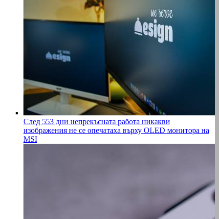
След 553 дни непрекъсната работа никакви
изображения не се опечатаха върху OLED монитора на
MSI