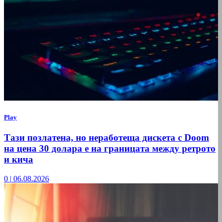
Play
Тази позлатена, но неработеща дискета с Doom
на цена 30 долара е на границата между ретрото
и кича
0
|
06.08.2026