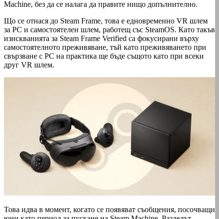
Machine, без да се налага да правите нищо допълнително.
Що се отнася до Steam Frame, това е едновременно VR шлем
за PC и самостоятелен шлем, работещ със SteamOS. Като такъв
изискванията за Steam Frame Verified са фокусирани върху
самостоятелното преживяване, тъй като преживяването при
свързване с PC на практика ще бъде същото като при всеки
друг VR шлем.
Това идва в момент, когато се появяват съобщения, посочващи
юни като период за пускане на Steam Machine. Разделът