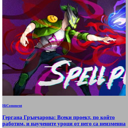
HiComment
Гергана Грънчарова: Всеки проект, по който
работим, и научените уроци от него са неизменна