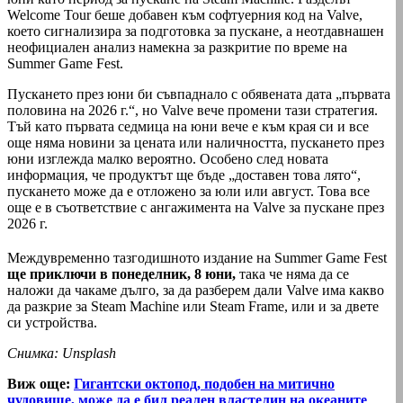
Welcome Tour беше добавен към софтуерния код на Valve,
което сигнализира за подготовка за пускане, а неотдавнашен
неофициален анализ намекна за разкритие по време на
Summer Game Fest.
Пускането през юни би съвпаднало с обявената дата „първата
половина на 2026 г.“, но Valve вече промени тази стратегия.
Тъй като първата седмица на юни вече е към края си и все
още няма новини за цената или наличността, пускането през
юни изглежда малко вероятно. Особено след новата
информация, че продуктът ще бъде „доставен това лято“,
пускането може да е отложено за юли или август. Това все
още е в съответствие с ангажимента на Valve за пускане през
2026 г.
Междувременно тазгодишното издание на Summer Game Fest
ще приключи в понеделник, 8 юни,
така че няма да се
наложи да чакаме дълго, за да разберем дали Valve има какво
да разкрие за Steam Machine или Steam Frame, или и за двете
си устройства.
Снимка: Unsplash
Виж още:
Гигантски октопод, подобен на митично
чудовище, може да е бил реален властелин на океаните