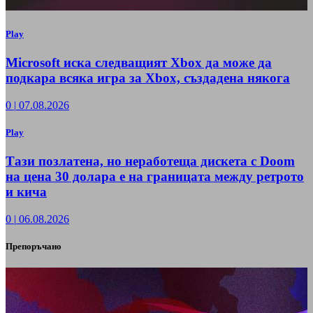
Play
Microsoft иска следващият Xbox да може да
подкара всяка игра за Xbox, създадена някога
0
|
07.08.2026
Play
Тази позлатена, но неработеща дискета с Doom
на цена 30 долара е на границата между ретрото
и кича
0
|
06.08.2026
Препоръчано