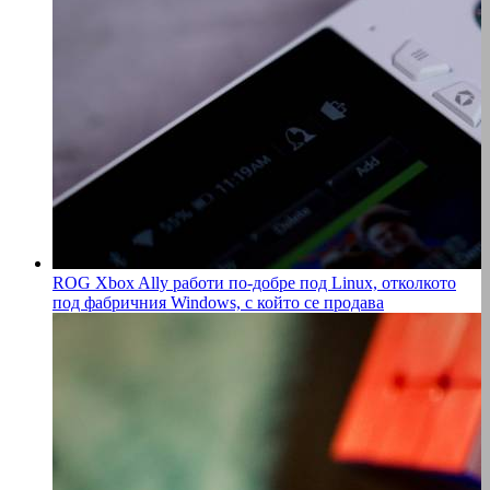
ROG Xbox Ally работи по-добре под Linux, отколкото
под фабричния Windows, с който се продава