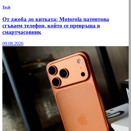
Tech
От джоба до китката: Motorola патентова
сгъваем телефон, който се превръща в
смартчасовник
09.08.2026