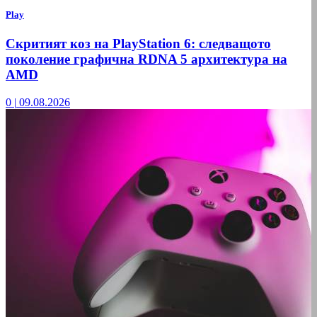
Play
Скритият коз на PlayStation 6: следващото
поколение графична RDNA 5 архитектура на
AMD
0
|
09.08.2026