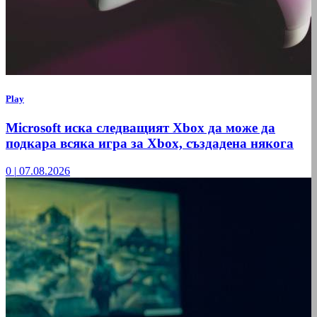
Play
Microsoft иска следващият Xbox да може да
подкара всяка игра за Xbox, създадена някога
0
|
07.08.2026