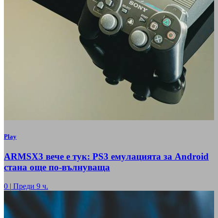
Play
ARMSX3 вече е тук: PS3 емулацията за Android
стана още по-вълнуваща
0
|
Преди 9 ч.