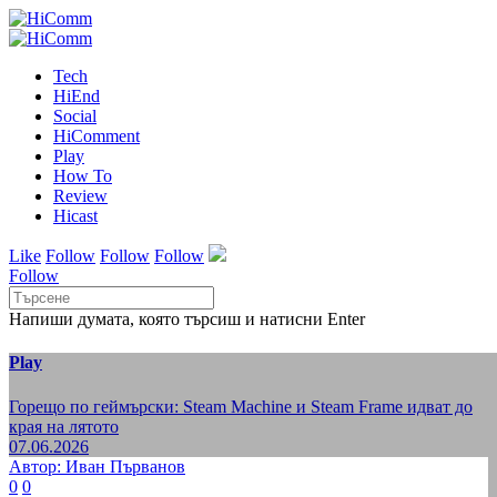
Tech
HiEnd
Social
HiComment
Play
How To
Review
Hicast
Like
Follow
Follow
Follow
Follow
Напиши думата, която търсиш и натисни Enter
Play
Горещо по геймърски: Steam Machine и Steam Frame идват до
края на лятото
07.06.2026
Автор: Иван Първанов
0
0