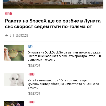
HIEND
Ракета на SpaceX ще се разбие в Луната
със скорост седем пъти по-голяма от
скоростта на звука
3
|
05.08.2026
TECH
Очилата на DuckDuckGo са евтини, не се зареждат
никога и не навлизат в личното пространство – и
вашето, и чуждото
05.08.2026
HIEND
Китай заема шест от 10-те топ места при
хуманоидните роботи, но качеството в САЩ е по-
високо
05.08.2026
HIEND