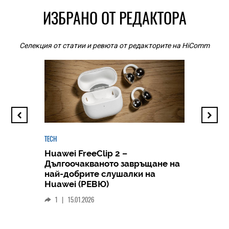
ИЗБРАНО ОТ РЕДАКТОРА
Селекция от статии и ревюта от редакторите на HiComm
TECH
Huawei FreeClip 2 –
Дългоочакваното завръщане на
HICOMME
най-добрите слушалки на
Следв
Huawei (РЕВЮ)
смар
1
|
15.01.2026
личен
0
|