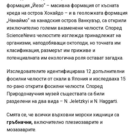
формация „Йезо“ – масивна формация от късната
креда на остров Хокайдо – и в геоложката формация
„Нанаймо“ на канадския остров Ванкувър, са открили
изключително големи вкаменени челюсти. Според
ScienceNews челюстите изглежда принадлежат на
организми, наподобяващи октоподи, но точната им
класификация, размерът им приживе и
потенциалната им екологична роля остават загадка.
Изследователите идентифицираха 12 допълнителни
фосилни челюсти от скали в Япония и изследваха 15
по-рано открити фосилни челюсти. Според
Природонаучния музей съществата са били
разделени на два вида – N. Jeletzkyi и N. Haggarti.
Смята се, че всички върховни морски хищници са
гръбначни,
включително плезиозаврите и
мозазаврите.