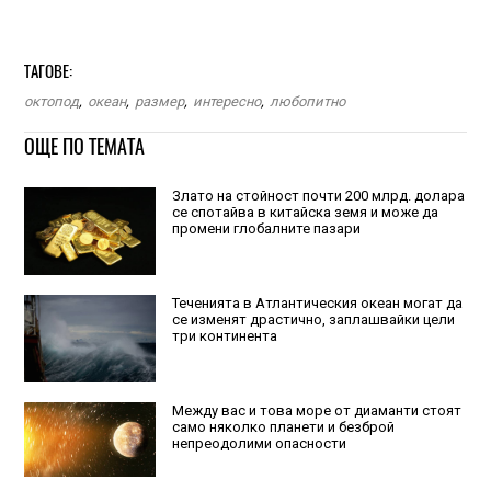
ТАГОВЕ:
октопод
,
океан
,
размер
,
интересно
,
любопитно
ОЩЕ ПО ТЕМАТА
Злато на стойност почти 200 млрд. долара
се спотайва в китайска земя и може да
промени глобалните пазари
Теченията в Атлантическия океан могат да
се изменят драстично, заплашвайки цели
три континента
Между вас и това море от диаманти стоят
само няколко планети и безброй
непреодолими опасности