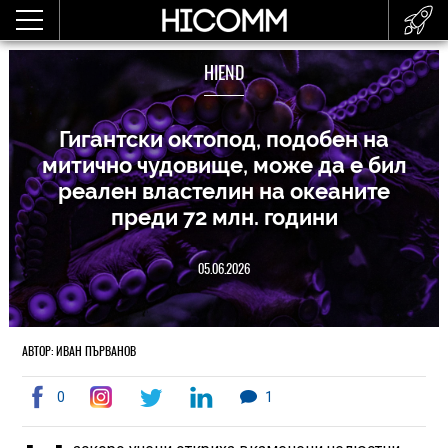
HIEND
Гигантски октопод, подобен на
митично чудовище, може да е бил
реален властелин на океаните
преди 72 млн. години
05.06.2026
АВТОР: ИВАН ПЪРВАНОВ
0
1