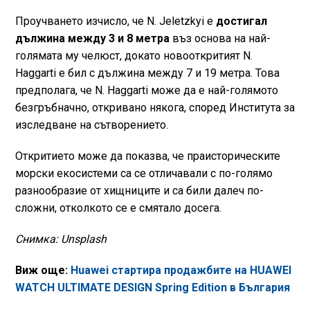
Проучването изчисло, че N. Jeletzkyi е
достигал
дължина между 3 и 8 метра
въз основа на най-
голямата му челюст, докато новооткритият N.
Haggarti е бил с дължина между 7 и 19 метра. Това
предполага, че N. Haggarti може да е най-голямото
безгръбначно, откривано някога, според Института за
изследване на сътворението.
Откритието може да показва, че праисторическите
морски екосистеми са се отличавали с по-голямо
разнообразие от хищниците и са били далеч по-
сложни, отколкото се е смятало досега.
Снимка: Unsplash
Виж още:
Huawei стартира продажбите на HUAWEI
WATCH ULTIMATE DESIGN Spring Edition в България