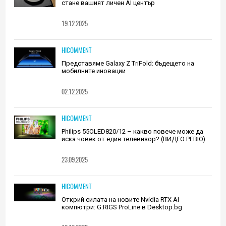
стане вашият личен AI център
19.12.2025
HICOMMENT
Представяме Galaxy Z TriFold: бъдещето на
мобилните иновации
02.12.2025
HICOMMENT
Philips 55OLED820/12 – какво повече може да
иска човек от един телевизор? (ВИДЕО РЕВЮ)
23.09.2025
HICOMMENT
Открий силата на новите Nvidia RTX AI
компютри: G:RIGS ProLine в Desktop.bg