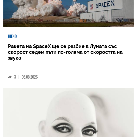
HIEND
Ракета на SpaceX ще се разбие в Луната със
скорост седем пъти по-голяма от скоростта на
звука
3
|
05.08.2026