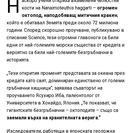
Н
аскоро учени откриха вкаменени челюстни
кости на Nanaimoteuthis haggarti –
огромен
октопод, наподобяващ митичния кракен
,
който е обитавал Земята преди около 72 милиона
години. Според скорошно проучване, публикувано в
списание Science, тези огромни главоноги са били
едни от най-големите морски същества от кредата и
вероятно са били най-големите безгръбначни в
историята.
„Тези открития променят представата за океана през
кредата като свят, доминиран единствено от големи
гръбначни хищници“, заявява съавторът на
проучването Ясухиро Иба, палеонтолог от
Университета в Хокайдо, Япония. „Те показват, че
гигантските безгръбначни – октоподите – също са
заемали върха на хранителната верига.“
Изследователи, работещи в японската геоложка