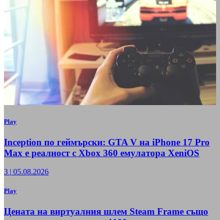
Play
Inception по геймърски: GTA V на iPhone 17 Pro
Max е реалност с Xbox 360 емулатора XeniOS
3
|
05.08.2026
Play
Цената на виртуалния шлем Steam Frame също