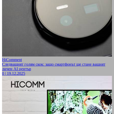
HiComment
Следващият голям скок: защо смартфонът ще стане вашият
личен AI център
0
|
19.12.2025