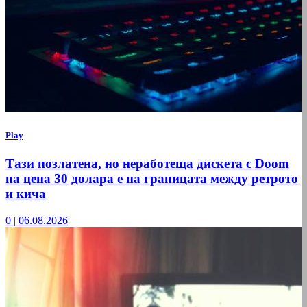
Play
Тази позлатена, но неработеща дискета с Doom
на цена 30 долара е на границата между ретрото
и кича
0
|
06.08.2026