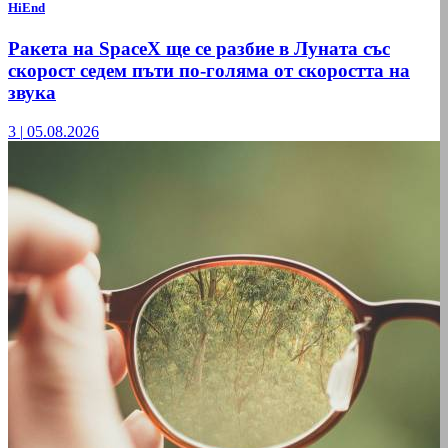
HiEnd
Ракета на SpaceX ще се разбие в Луната със
скорост седем пъти по-голяма от скоростта на
звука
3
|
05.08.2026