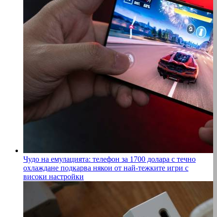
Чудо на емулацията: телефон за 1700 долара с течно
охлаждане подкарва някои от най-тежките игри с
високи настройки