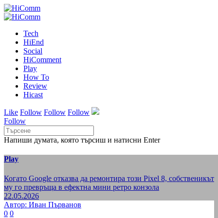
Tech
HiEnd
Social
HiComment
Play
How To
Review
Hicast
Like
Follow
Follow
Follow
Follow
Напиши думата, която търсиш и натисни Enter
Play
Когато Google отказва да ремонтира този Pixel 8, собственикът
му го превръща в ефектна мини ретро конзола
22.05.2026
Автор: Иван Първанов
0
0