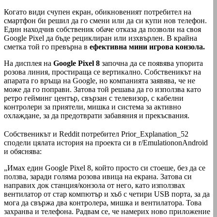
Когато види счупен екран, обикновеният потребител на
смартфон би решил да го смени или да си купи нов телефон.
Един находчив собственик обаче отказа да позволи на своя
Google Pixel да бъде рециклиран или изхвърлен. В крайна
сметка той го превърна в
ефективна мини игрова конзола.
На дисплея на
Google Pixel 8
започна да се появява упорита
розова линия, простираща се вертикално. Собственикът на
апарата го връща на Google, но компанията заявява, че не
може да го поправи. Затова той решава да го използва като
ретро гейминг център, свързан с телевизор, с кабелни
контролери за приятели, мишка и система за активно
охлаждане, за да предотврати забавяния и прекъсвания.
Собственикът и Reddit потребител Prior_Explanation_52
сподели цялата история на проекта си в r/EmulationonAndroid
и обяснява:
„Имах един Google Pixel 8, който просто си стоеше, без да се
ползва, заради голяма розова ивица на екрана. Затова си
направих док станция/конзола от него, като използвах
вентилатор от стар компютър и хъб с четири USB порта, за да
мога да свържа два контролера, мишка и вентилатора. Това
захранва и телефона. Радвам се, че намерих ново приложение