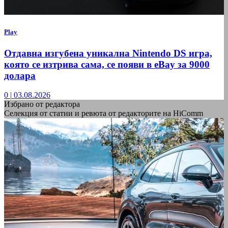
Play
Отдавна изгубена уникална Nintendo DS игра,
която се изтрива сама, се появи в eBay за 9000
долара
0
|
03.08.2026
Избрано от редактора
Селекция от статии и ревюта от редакторите на HiComm