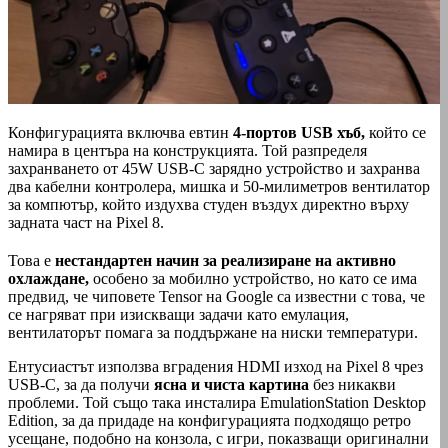
Конфигурацията включва евтин
4-портов USB хъб,
който се
намира в центъра на конструкцията. Той разпределя
захранването от 45W USB-C зарядно устройство и захранва
два кабелни контролера, мишка и 50-милиметров вентилатор
за компютър, който издухва студен въздух директно върху
задната част на Pixel 8.
Това е
нестандартен начин за реализиране на активно
охлаждане,
особено за мобилно устройство, но като се има
предвид, че чиповете Tensor на Google са известни с това, че
се нагряват при изискващи задачи като емулация,
вентилаторът помага за поддържане на ниски температури.
Ентусиастът използва вградения HDMI изход на Pixel 8 чрез
USB-C, за да получи
ясна и чиста картина
без никакви
проблеми. Той също така инсталира EmulationStation Desktop
Edition, за да придаде на конфигурацията подходящо ретро
усещане, подобно на конзола, с игри, показващи оригинални