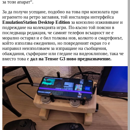
за този апарат“.
За да получи усещане, подобно на това при конзолата при
играенето на ретро заглавия, той инсталира интерфейса
EmulationStation Desktop Edition
за конзолно изживяване и
подреждане на колекцията игри. По-късно той поясни в
последваща редакция, че самият телефон всъщност не е
морално остарял и е бил толкова нов, колкото и смартфонът,
който използва ежедневно, но повреденият екран го е
направил неизползваем за изпращане на съобщения,
обаждания, сърфиране или гледане на видеоклипове, така че
вместо това е
дал на Tensor G3 ново предназначение.