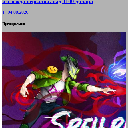
изглежда нереална: над 1100 долара
1
|
04.08.2026
Препоръчано