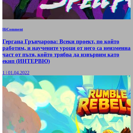
HiComment
Гергана Грънчарова: Всеки проект, по който
работим, и научените уроци от него са неизменна
част от пътя, който трябва да извървим като
екип (ИНТЕРВЮ)
1
|
01.04.2022