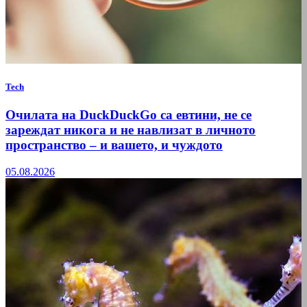
Tech
Очилата на DuckDuckGo са евтини, не се
зареждат никога и не навлизат в личното
пространство – и вашето, и чуждото
05.08.2026