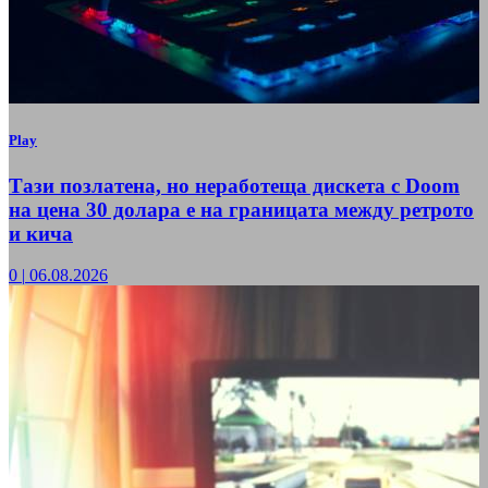
Play
Тази позлатена, но неработеща дискета с Doom
на цена 30 долара е на границата между ретрото
и кича
0
|
06.08.2026