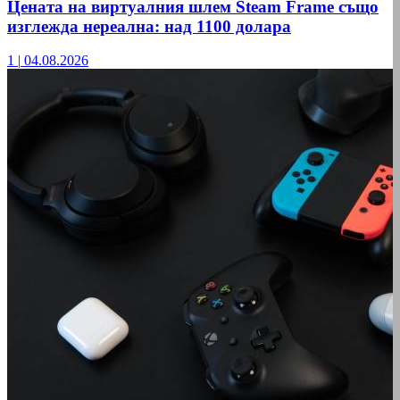
Цената на виртуалния шлем Steam Frame също
изглежда нереална: над 1100 долара
1
|
04.08.2026