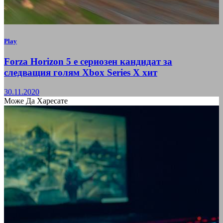
Play
Forza Horizon 5 е сериозен кандидат за
следващия голям Xbox Series X хит
30.11.2020
Може Да Харесате