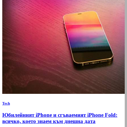
Tech
Юбилейният iPhone и сгъваемият iPhone Fold:
всичко, което знаем към днешна дата