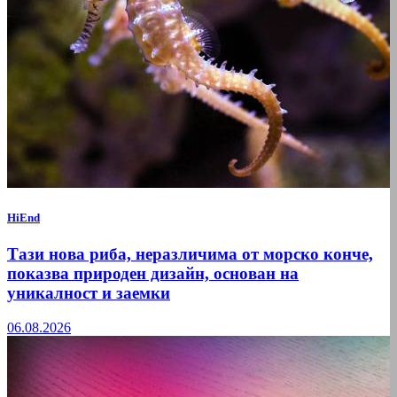
HiEnd
Тази нова риба, неразличима от морско конче,
показва природен дизайн, основан на
уникалност и заемки
06.08.2026