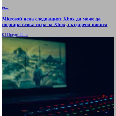
Play
Microsoft иска следващият Xbox да може да
подкара всяка игра за Xbox, създадена някога
0
|
Преди 22 ч.